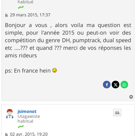
habitué
M
29 mars 2015, 17:37
e
s
Bonjour a vous , alors voila ma question est
s
simple, pour l'année 2015 ou peut-on voir des
a
g
compétition du genre DH, pumptrack, dual speed
e
etc ....??? et quand ??? merci de vos réponses les
amis rideurs
ps: En france hein
a
u
jsimonot
t
Utagawiste
habitué
M
02 avr. 2015, 19:20