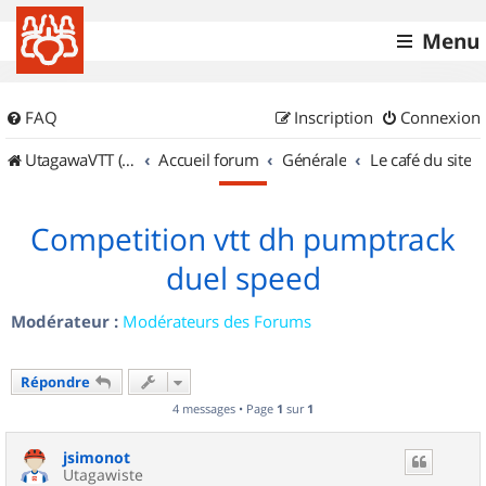
Menu
FAQ
Inscription
Connexion
UtagawaVTT (Randos VTT et VTTAE avec traces GPS)
Accueil forum
Générale
Le café du site
Competition vtt dh pumptrack
duel speed
Modérateur :
Modérateurs des Forums
Répondre
4 messages • Page
1
sur
1
jsimonot
Utagawiste