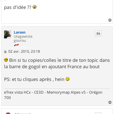
e
s
pas d'idée ??
s
a
g
e
a
u
Larsen
t
Utagawiste
gourou
M
02 avr. 2015, 23:18
e
s
Bin si tu copies/colles le titre de ton topic dans
s
la barre de gogol en ajoutant France au bout
a
g
e
PS: et tu cliques après , hein
eTrex vista HCx - CE3D - Memorymap Alpes v5 - Orégon
700
a
u