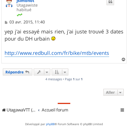
jsimonot
t
Utagawiste
habitué
M
03 avr. 2015, 11:40
e
s
yep j'ai essayé mais rien, j'ai juste trouvé 3 dates
s
pour du DH urbain
a
g
e
http://www.redbull.com/fr/bike/mtb/events
a
u
Répondre
t
4 messages • Page
1
sur
1
Aller
UtagawaVTT (Randos VTT et VTTAE avec traces GPS)
Accueil forum
Développé par
phpBB
® Forum Software © phpBB Limited