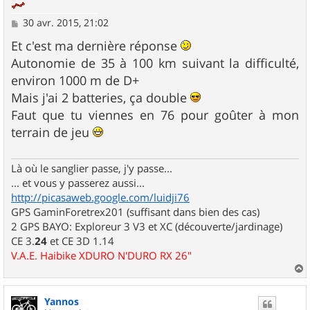
M
30 avr. 2015, 21:02
e
s
Et c'est ma dernière réponse
s
Autonomie de 35 à 100 km suivant la difficulté,
a
g
environ 1000 m de D+
e
Mais j'ai 2 batteries, ça double
Faut que tu viennes en 76 pour goûter à mon
terrain de jeu
Là où le sanglier passe, j'y passe...
... et vous y passerez aussi...
http://picasaweb.google.com/luidji76
GPS GaminForetrex201 (suffisant dans bien des cas)
2 GPS BAYO: Exploreur 3 V3 et XC (découverte/jardinage)
CE 3.
24
et CE 3D 1.14
V.A.E. Haibike XDURO N'DURO RX 26"
a
u
Yannos
t