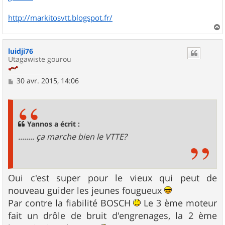
http://markitosvtt.blogspot.fr/
a
u
luidji76
t
Utagawiste gourou
M
30 avr. 2015, 14:06
e
s
s
a
g
Yannos a écrit :
e
........ ça marche bien le VTTE?
Oui c'est super pour le vieux qui peut de
nouveau guider les jeunes fougueux
Par contre la fiabilité BOSCH
Le 3 ème moteur
fait un drôle de bruit d'engrenages, la 2 ème