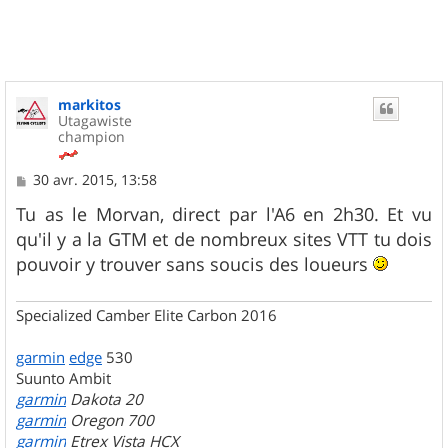
t
markitos
Utagawiste
champion
M
30 avr. 2015, 13:58
e
s
Tu as le Morvan, direct par l'A6 en 2h30. Et vu
s
qu'il y a la GTM et de nombreux sites VTT tu dois
a
g
pouvoir y trouver sans soucis des loueurs
e
Specialized Camber Elite Carbon 2016
garmin
edge
530
Suunto Ambit
garmin
Dakota 20
garmin
Oregon 700
garmin
Etrex Vista HCX