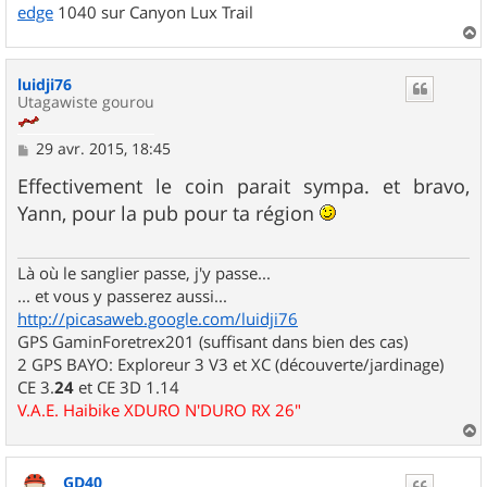
edge
1040 sur Canyon Lux Trail
a
u
luidji76
t
Utagawiste gourou
M
29 avr. 2015, 18:45
e
s
Effectivement le coin parait sympa. et bravo,
s
Yann, pour la pub pour ta région
a
g
e
Là où le sanglier passe, j'y passe...
... et vous y passerez aussi...
http://picasaweb.google.com/luidji76
GPS GaminForetrex201 (suffisant dans bien des cas)
2 GPS BAYO: Exploreur 3 V3 et XC (découverte/jardinage)
CE 3.
24
et CE 3D 1.14
V.A.E. Haibike XDURO N'DURO RX 26"
a
u
GD40
t