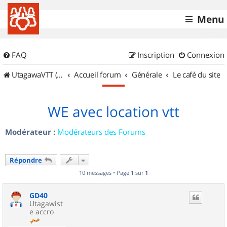
Menu
FAQ
Inscription
Connexion
UtagawaVTT (Randos VTT et VTTAE avec traces GPS)
Accueil forum
Générale
Le café du site
WE avec location vtt
Modérateur :
Modérateurs des Forums
Répondre
10 messages • Page
1
sur
1
GD40
Utagawist
e accro