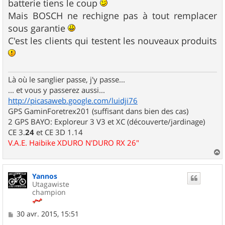
batterie tiens le coup
Mais BOSCH ne rechigne pas à tout remplacer
sous garantie
C'est les clients qui testent les nouveaux produits
Là où le sanglier passe, j'y passe...
... et vous y passerez aussi...
http://picasaweb.google.com/luidji76
GPS GaminForetrex201 (suffisant dans bien des cas)
2 GPS BAYO: Exploreur 3 V3 et XC (découverte/jardinage)
CE 3.
24
et CE 3D 1.14
V.A.E. Haibike XDURO N'DURO RX 26"
a
u
Yannos
t
Utagawiste
champion
M
30 avr. 2015, 15:51
e