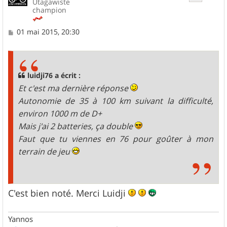
Utagawiste
champion
M
01 mai 2015, 20:30
e
s
s
a
g
luidji76 a écrit :
e
Et c'est ma dernière réponse
Autonomie de 35 à 100 km suivant la difficulté,
environ 1000 m de D+
Mais j'ai 2 batteries, ça double
Faut que tu viennes en 76 pour goûter à mon
terrain de jeu
C'est bien noté. Merci Luidji
Yannos