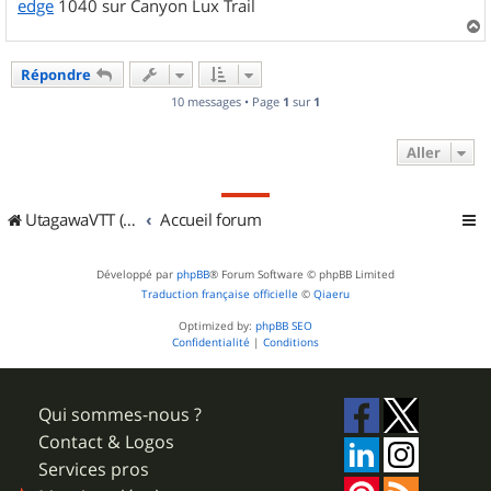
edge
1040 sur Canyon Lux Trail
a
u
Répondre
t
10 messages • Page
1
sur
1
Aller
UtagawaVTT (Randos VTT et VTTAE avec traces GPS)
Accueil forum
Développé par
phpBB
® Forum Software © phpBB Limited
Traduction française officielle
©
Qiaeru
Optimized by:
phpBB SEO
Confidentialité
|
Conditions
Qui sommes-nous ?
Contact & Logos
Services pros