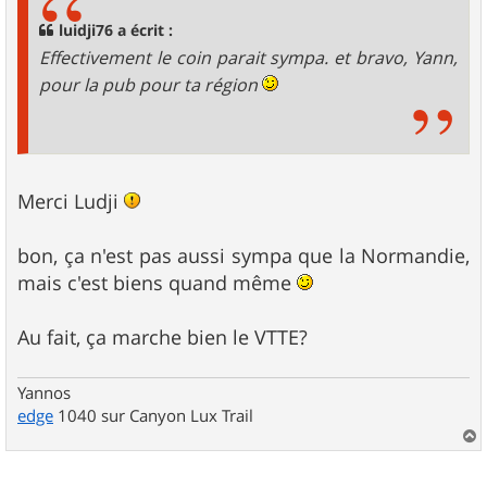
a
g
luidji76 a écrit :
e
Effectivement le coin parait sympa. et bravo, Yann,
pour la pub pour ta région
Merci Ludji
bon, ça n'est pas aussi sympa que la Normandie,
mais c'est biens quand même
Au fait, ça marche bien le VTTE?
Yannos
edge
1040 sur Canyon Lux Trail
a
u