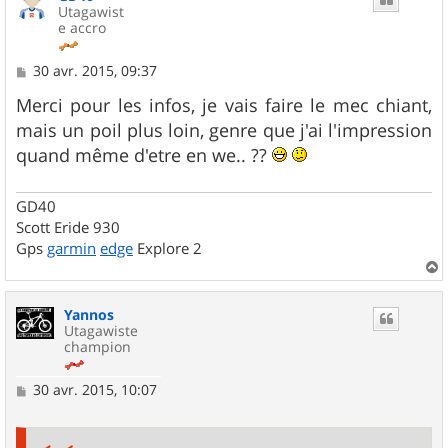
Utagawist
e accro
M
30 avr. 2015, 09:37
e
s
Merci pour les infos, je vais faire le mec chiant,
s
mais un poil plus loin, genre que j'ai l'impression
a
g
quand même d'etre en we.. ??
e
GD40
Scott Eride 930
Gps
garmin
edge
Explore 2
a
u
Yannos
t
Utagawiste
champion
M
30 avr. 2015, 10:07
e
s
s