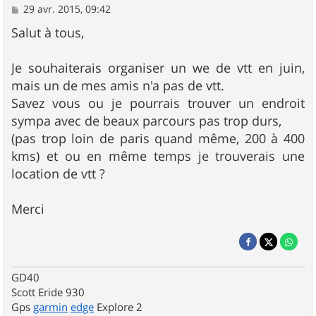
M
29 avr. 2015, 09:42
e
s
Salut à tous,
s
a
g
Je souhaiterais organiser un we de vtt en juin,
e
mais un de mes amis n'a pas de vtt.
Savez vous ou je pourrais trouver un endroit
sympa avec de beaux parcours pas trop durs,
(pas trop loin de paris quand même, 200 à 400
kms) et ou en même temps je trouverais une
location de vtt ?
Merci
GD40
Scott Eride 930
Gps
garmin
edge
Explore 2