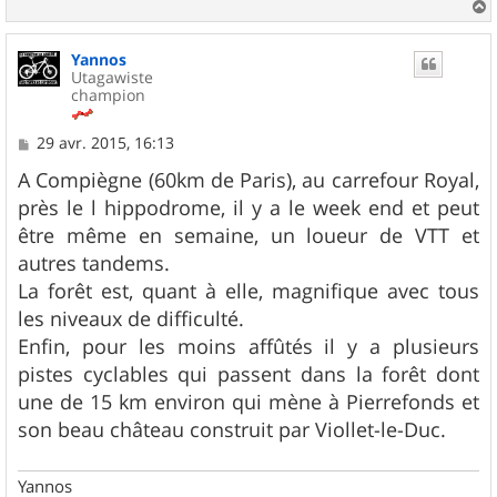
a
u
Yannos
t
Utagawiste
champion
M
29 avr. 2015, 16:13
e
s
A Compiègne (60km de Paris), au carrefour Royal,
s
près le l hippodrome, il y a le week end et peut
a
g
être même en semaine, un loueur de VTT et
e
autres tandems.
La forêt est, quant à elle, magnifique avec tous
les niveaux de difficulté.
Enfin, pour les moins affûtés il y a plusieurs
pistes cyclables qui passent dans la forêt dont
une de 15 km environ qui mène à Pierrefonds et
son beau château construit par Viollet-le-Duc.
Yannos