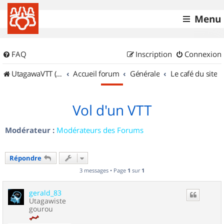
Menu
FAQ
Inscription
Connexion
UtagawaVTT (Randos VTT et VTTAE avec traces GPS)
Accueil forum
Générale
Le café du site
Vol d'un VTT
Modérateur :
Modérateurs des Forums
Répondre
3 messages • Page
1
sur
1
gerald_83
Utagawiste
gourou