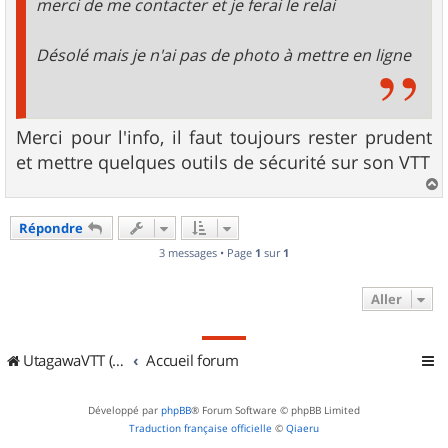
merci de me contacter et je ferai le relai
Désolé mais je n'ai pas de photo à mettre en ligne
Merci pour l'info, il faut toujours rester prudent
et mettre quelques outils de sécurité sur son VTT
a
u
Répondre
t
3 messages • Page
1
sur
1
Aller
UtagawaVTT (Randos VTT et VTTAE avec traces GPS)
Accueil forum
Développé par
phpBB
® Forum Software © phpBB Limited
Traduction française officielle
©
Qiaeru