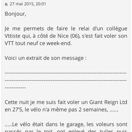
M
27 mai 2015, 20:01
e
s
Bonjour,
s
a
g
Je me permets de faire le relai d'un collègue
e
Vttiste qui, à côté de Nice (06), s'est fait voler son
VTT tout neuf ce week-end.
Voici un extrait de son message :
---------------------------------------------------------------------
---------------------------------------------------------------------
------------
Cette nuit je me suis fait voler un Giant Reign Ltd
en 27’5, le vélo n'a même pas 2 semaines, ......
.....Le vélo était dans le garage, les voleurs sont
passés par le toit, ont enlevé des tuiles puis