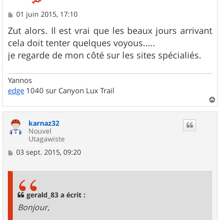
M
01 juin 2015, 17:10
e
s
Zut alors. Il est vrai que les beaux jours arrivant
s
cela doit tenter quelques voyous.....
a
g
je regarde de mon côté sur les sites spécialiés.
e
Yannos
edge
1040 sur Canyon Lux Trail
a
u
karnaz32
t
Nouvel
Utagawiste
M
03 sept. 2015, 09:20
e
s
s
a
g
gerald_83 a écrit :
e
Bonjour,