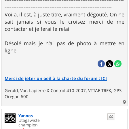
---------------------------------------------------------------------
--------------------------------------------------------------
Voila, il est, à juste titre, vraiment dégouté. On ne
sait jamais si vous le croisez merci de me
contacter et je ferai le relai
Désolé mais je n'ai pas de photo à mettre en
ligne
Merci de jeter un oeil à la charte du forum : ICI
Gérald, Var, Lapierre X-Control 410 2007, VTTAE TREK, GPS
Oregon 600
a
u
Yannos
t
Utagawiste
champion