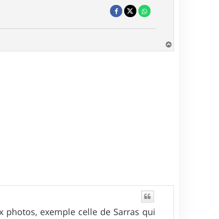
H
a
u
t
ux photos, exemple celle de Sarras qui