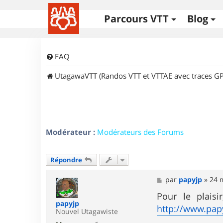
Parcours VTT
Blog
FAQ
UtagawaVTT (Randos VTT et VTTAE avec traces GP
Modérateur :
Modérateurs des Forums
Répondre
M
par
papyjp
»
24 
e
s
Pour le plais
s
papyjp
http://www.pap
a
Nouvel Utagawiste
g