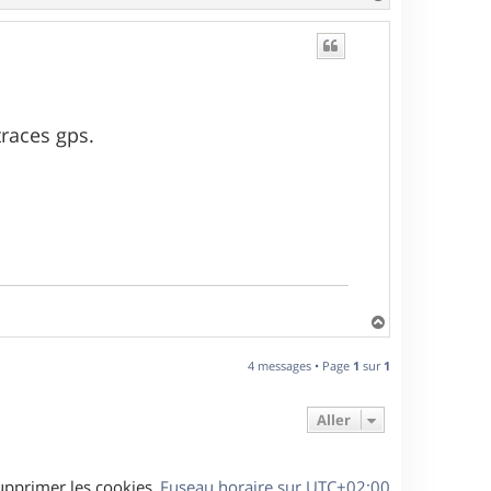
a
u
t
races gps.
H
a
u
4 messages • Page
1
sur
1
t
Aller
upprimer les cookies
Fuseau horaire sur
UTC+02:00