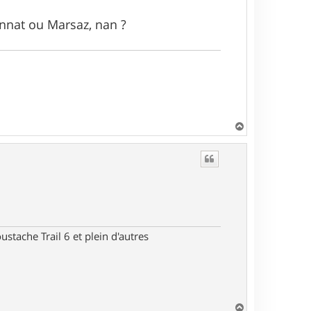
nnat ou Marsaz, nan ?
H
a
u
t
stache Trail 6 et plein d'autres
H