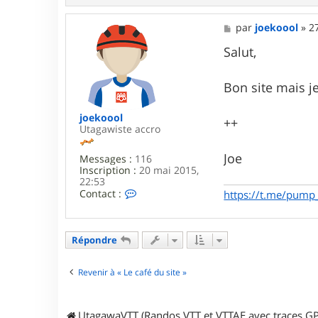
n
t
a
M
par
joekoool
»
2
c
e
t
s
Salut,
e
s
r
a
F
g
Bon site mais j
r
e
e
d
joekoool
++
e
Utagawiste accro
r
i
Joe
Messages :
116
c
Inscription :
20 mai 2015,
22:53
C
Contact :
https://t.me/pump
o
n
t
a
Répondre
c
t
e
Revenir à « Le café du site »
r
j
o
UtagawaVTT (Randos VTT et VTTAE avec traces GP
e