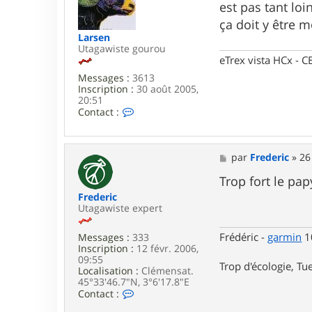
est pas tant lo
a
g
ça doit y être 
e
Larsen
Utagawiste gourou
eTrex vista HCx -
Messages :
3613
Inscription :
30 août 2005,
20:51
C
Contact :
o
n
t
a
M
par
Frederic
»
26
c
e
t
s
Trop fort le pap
e
s
Frederic
r
a
Utagawiste expert
L
g
a
e
r
Frédéric -
garmin
10
Messages :
333
s
Inscription :
12 févr. 2006,
e
09:55
Trop d'écologie, Tue
n
Localisation :
Clémensat.
45°33'46.7"N, 3°6'17.8"E
C
Contact :
o