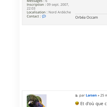
Messages :
6
e
Inscription :
09 sept. 2007,
22:03
Localisation :
Nord Ardéche
C
Contact :
Orbéa Occam
o
n
t
a
c
t
e
r
p
a
p
y
j
p
M
par
Larsen
»
25 
e
s
Et d'où que c
s