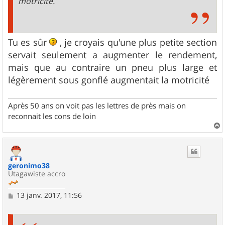
motricité.
Tu es sûr
, je croyais qu'une plus petite section
servait seulement a augmenter le rendement,
mais que au contraire un pneu plus large et
légèrement sous gonflé augmentait la motricité
Après 50 ans on voit pas les lettres de près mais on
reconnait les cons de loin
a
u
t
geronimo38
Utagawiste accro
M
13 janv. 2017, 11:56
e
s
s