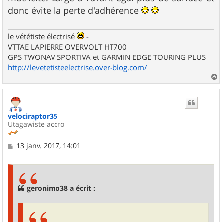
donc évite la perte d'adhérence
le vététiste électrisé
-
VTTAE LAPIERRE OVERVOLT HT700
GPS TWONAV SPORTIVA et GARMIN EDGE TOURING PLUS
http://levetetisteelectrise.over-blog.com/
a
u
t
velociraptor35
Utagawiste accro
M
13 janv. 2017, 14:01
e
s
s
a
g
geronimo38 a écrit :
e