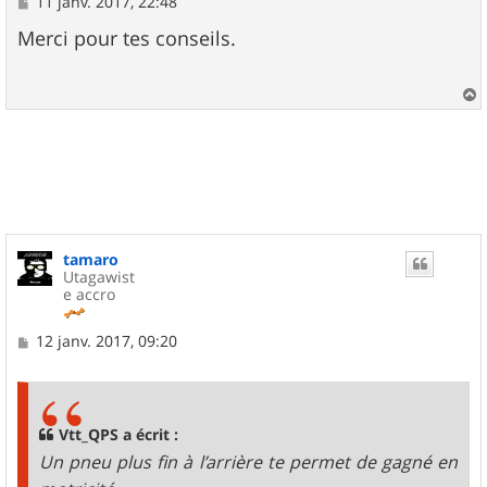
M
11 janv. 2017, 22:48
e
s
Merci pour tes conseils.
s
a
g
e
a
u
t
tamaro
Utagawist
e accro
M
12 janv. 2017, 09:20
e
s
s
a
g
Vtt_QPS a écrit :
e
Un pneu plus fin à l’arrière te permet de gagné en