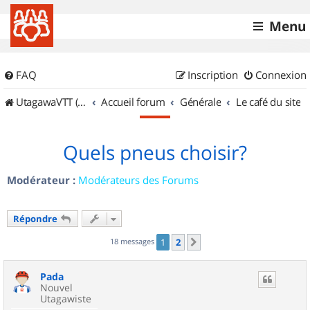
Menu
FAQ
Inscription
Connexion
UtagawaVTT (Randos VTT et VTTAE avec traces GPS)
Accueil forum
Générale
Le café du site
Quels pneus choisir?
Modérateur :
Modérateurs des Forums
Répondre
18 messages
1
2
Suivant
Pada
Nouvel
Utagawiste