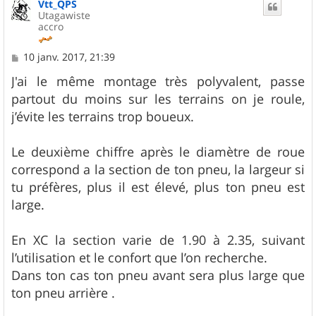
Vtt_QPS
t
Utagawiste
accro
M
10 janv. 2017, 21:39
e
s
J'ai le même montage très polyvalent, passe
s
partout du moins sur les terrains on je roule,
a
g
j’évite les terrains trop boueux.
e
Le deuxième chiffre après le diamètre de roue
correspond a la section de ton pneu, la largeur si
tu préfères, plus il est élevé, plus ton pneu est
large.
En XC la section varie de 1.90 à 2.35, suivant
l’utilisation et le confort que l’on recherche.
Dans ton cas ton pneu avant sera plus large que
ton pneu arrière .