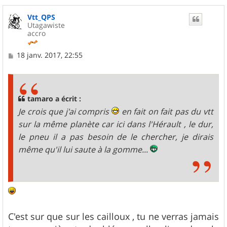
a
u
Vtt_QPS
t
Utagawiste
accro
M
18 janv. 2017, 22:55
e
s
s
a
g
tamaro a écrit :
e
Je crois que j'ai compris
en fait on fait pas du vtt
sur la même planète car ici dans l'Hérault , le dur,
le pneu il a pas besoin de le chercher, je dirais
même qu'il lui saute à la gomme...
C'est sur que sur les cailloux , tu ne verras jamais