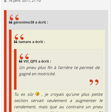
M
18 janv. 2017, 21:10
e
s
s
a
g
geronimo38 a écrit :
e
tamaro a écrit :
Vtt_QPS a écrit :
Un pneu plus fin à l’arrière te permet de
gagné en motricité.
Tu es sûr
, je croyais qu'une plus petite
section servait seulement a augmenter le
rendement, mais que au contraire un pneu