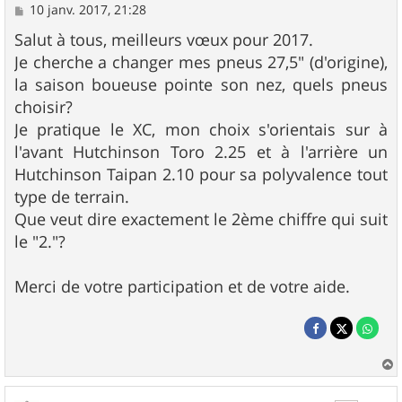
M
10 janv. 2017, 21:28
e
s
Salut à tous, meilleurs vœux pour 2017.
s
Je cherche a changer mes pneus 27,5" (d'origine),
a
g
la saison boueuse pointe son nez, quels pneus
e
choisir?
Je pratique le XC, mon choix s'orientais sur à
l'avant Hutchinson Toro 2.25 et à l'arrière un
Hutchinson Taipan 2.10 pour sa polyvalence tout
type de terrain.
Que veut dire exactement le 2ème chiffre qui suit
le "2."?
Merci de votre participation et de votre aide.
a
u