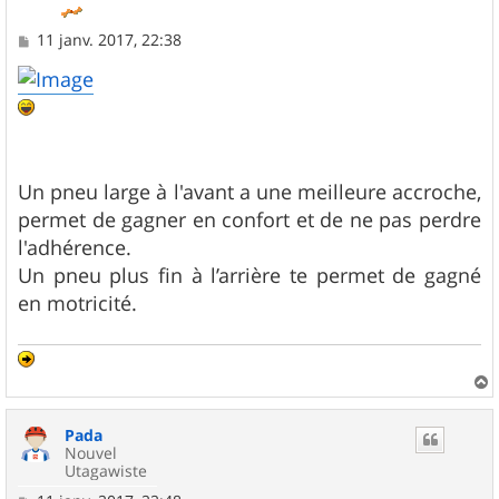
M
11 janv. 2017, 22:38
e
s
s
a
g
e
Un pneu large à l'avant a une meilleure accroche,
permet de gagner en confort et de ne pas perdre
l'adhérence.
Un pneu plus fin à l’arrière te permet de gagné
en motricité.
a
u
Pada
t
Nouvel
Utagawiste