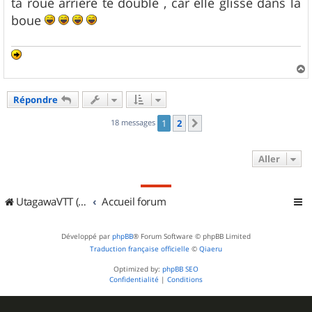
ta roue arrière te doublé , car elle glisse dans la
boue
a
u
Répondre
t
18 messages
1
2
Suivant
Aller
UtagawaVTT (Randos VTT et VTTAE avec traces GPS)
Accueil forum
Développé par
phpBB
® Forum Software © phpBB Limited
Traduction française officielle
©
Qiaeru
Optimized by:
phpBB SEO
Confidentialité
|
Conditions