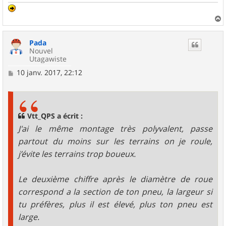
a
u
Pada
t
Nouvel
Utagawiste
M
10 janv. 2017, 22:12
e
s
s
a
g
Vtt_QPS a écrit :
e
J'ai le même montage très polyvalent, passe
partout du moins sur les terrains on je roule,
j’évite les terrains trop boueux.
Le deuxième chiffre après le diamètre de roue
correspond a la section de ton pneu, la largeur si
tu préfères, plus il est élevé, plus ton pneu est
large.