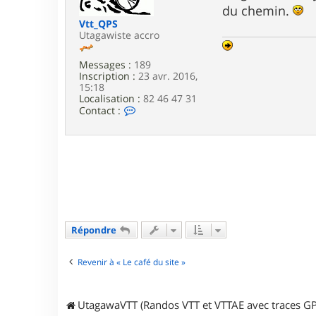
e
du chemin.
l
o
Vtt_QPS
c
Utagawiste accro
i
r
Messages :
189
a
Inscription :
23 avr. 2016,
p
15:18
t
Localisation :
82 46 47 31
o
C
Contact :
r
o
3
n
5
t
a
c
t
e
r
V
t
Répondre
t
_
Q
Revenir à « Le café du site »
P
S
UtagawaVTT (Randos VTT et VTTAE avec traces GP