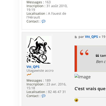
Messages :
163
Inscription :
31 août 2010,
19:19
Localisation :
A l'ouest de
l'Hérault
C
Contact :
o
n
t
a
M
par
Vtt_QPS
»
19
c
e
t
s
e
s
r
a
t
g
tam
a
e
Ben c
m
a
Vtt_QPS
r
Utagawiste accro
o
Messages :
189
Inscription :
23 avr. 2016,
15:18
C'est vrais que
Localisation :
82 46 47 31
C
Contact :
o
n