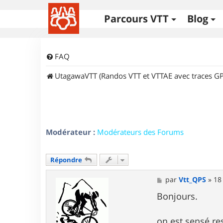
Parcours VTT
Blog
FAQ
UtagawaVTT (Randos VTT et VTTAE avec traces GP
Modérateur :
Modérateurs des Forums
Répondre
M
par
Vtt_QPS
»
18
e
s
Bonjours.
s
a
g
on est sensé re