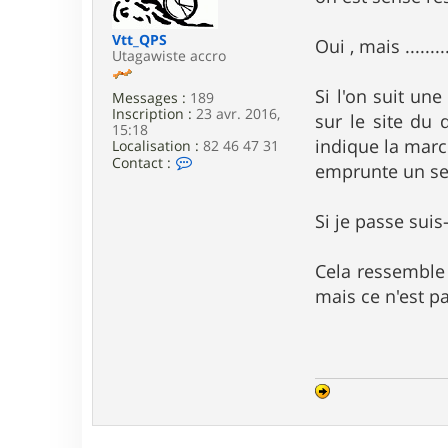
e
Vtt_QPS
Oui , mais ........
Utagawiste accro
Si l'on suit un
Messages :
189
Inscription :
23 avr. 2016,
sur le site du 
15:18
indique la marc
Localisation :
82 46 47 31
C
Contact :
emprunte un sen
o
n
t
Si je passe suis
a
c
t
Cela ressemble 
e
r
mais ce n'est p
V
t
t
_
Q
P
S