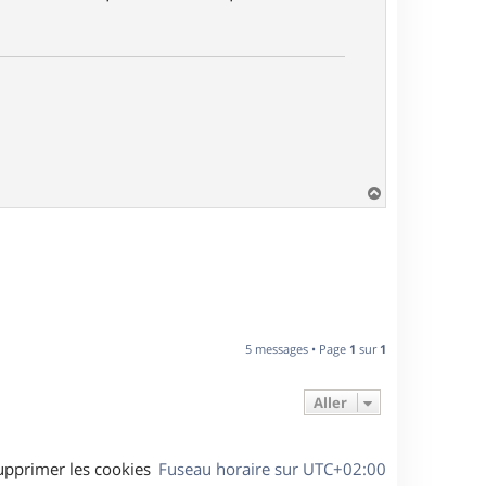
H
a
u
t
5 messages • Page
1
sur
1
Aller
upprimer les cookies
Fuseau horaire sur
UTC+02:00