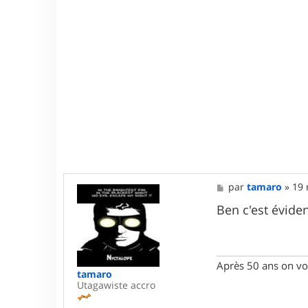
M
par
tamaro
»
19 
e
s
Ben c'est évide
s
a
g
e
Après 50 ans on voi
tamaro
Utagawiste accro