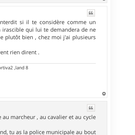
a
u
t
interdit si il te considère comme un
 irascible qui lui te demandera de ne
 plutôt bien , chez moi j'ai plusieurs
ent rien dirent .
rtiva2 ,land 8
H
a
u
t
e au marcheur , au cavalier et au cycle
and, tu as la police municipale au bout