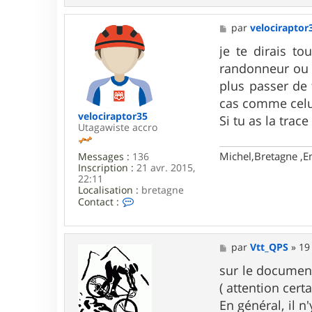
t
a
c
M
par
velociraptor
t
e
e
s
je te dirais t
r
s
randonneur ou c
V
a
t
g
plus passer de 
t
e
cas comme celui 
_
Q
velociraptor35
Si tu as la trac
P
Utagawiste accro
S
Michel,Bretagne ,E
Messages :
136
Inscription :
21 avr. 2015,
22:11
Localisation :
bretagne
C
Contact :
o
n
t
a
M
par
Vtt_QPS
»
19
c
e
t
s
sur le document 
e
s
( attention certa
r
a
v
g
En général, il n
e