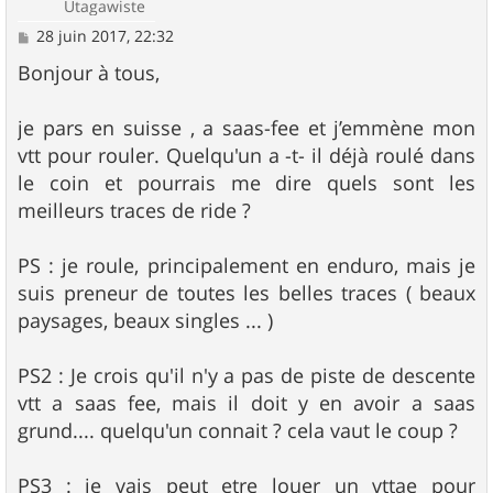
Utagawiste
M
28 juin 2017, 22:32
e
s
Bonjour à tous,
s
a
g
je pars en suisse , a saas-fee et j’emmène mon
e
vtt pour rouler. Quelqu'un a -t- il déjà roulé dans
le coin et pourrais me dire quels sont les
meilleurs traces de ride ?
PS : je roule, principalement en enduro, mais je
suis preneur de toutes les belles traces ( beaux
paysages, beaux singles ... )
PS2 : Je crois qu'il n'y a pas de piste de descente
vtt a saas fee, mais il doit y en avoir a saas
grund.... quelqu'un connait ? cela vaut le coup ?
PS3 : je vais peut etre louer un vttae pour