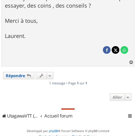
essayer, des coins , des conseils ?
Merci à tous,
Laurent.
a
u
Répondre
t
1 message • Page
1
sur
1
Aller
UtagawaVTT (Randos VTT et VTTAE avec traces GPS)
Accueil forum
Développé par
phpBB
® Forum Software © phpBB Limited