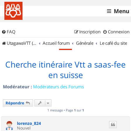
Menu
FAQ
Inscription
Connexion
UtagawaVTT (Randos VTT et VTTAE avec traces GPS)
Accueil forum
Générale
Le café du site
Cherche itinéraire Vtt a saas-fee
en suisse
Modérateur :
Modérateurs des Forums
Répondre
1 message • Page
1
sur
1
lorenzo_824
Nouvel