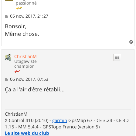
passionné
M
05 nov. 2017, 21:27
e
s
Bonsoir,
s
Même chose.
a
g
e
a
u
ChristianM
t
Utagawiste
champion
M
06 nov. 2017, 07:53
e
s
Ça a l'air d'être rétabli...
s
a
g
e
ChristianM
X Control 410 (2010) -
garmin
GpsMap 67 - CE 3.24 - CE 3D
1.15 - MM 5.4.4 - GPSTopo France (version 5)
Le site web du club