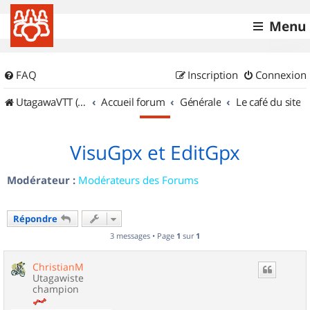
Menu
FAQ
Inscription
Connexion
UtagawaVTT (Randos VTT et VTTAE avec traces GPS)
Accueil forum
Générale
Le café du site
VisuGpx et EditGpx
Modérateur :
Modérateurs des Forums
Répondre
3 messages • Page
1
sur
1
ChristianM
Utagawiste
champion