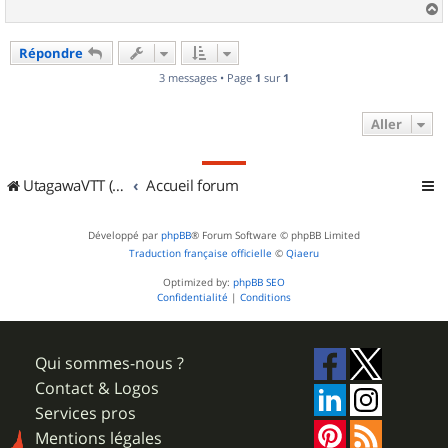
a
u
Répondre
t
3 messages • Page
1
sur
1
Aller
UtagawaVTT (Randos VTT et VTTAE avec traces GPS)
Accueil forum
Développé par
phpBB
® Forum Software © phpBB Limited
Traduction française officielle
©
Qiaeru
Optimized by:
phpBB SEO
Confidentialité
|
Conditions
Qui sommes-nous ?
Contact & Logos
Services pros
Mentions légales