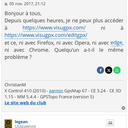
M
05 nov. 2017, 21:12
e
s
Bonjour à tous,
s
Depuis quelques heures, je ne peux plus accéder
a
g
https://www.visugpx.com/
à
ni à
e
https://www.visugpx.com/editgpx/
edge
et ce, ni avec Firefox, ni avec Opera, ni avec
,
ni avec Chrome. Quelqu'un a-t-il le même
problème ?
ChristianM
X Control 410 (2010) -
garmin
GpsMap 67 - CE 3.24 - CE 3D
1.15 - MM 5.4.4 - GPSTopo France (version 5)
Le site web du club
a
u
legean
t
Utagawiste