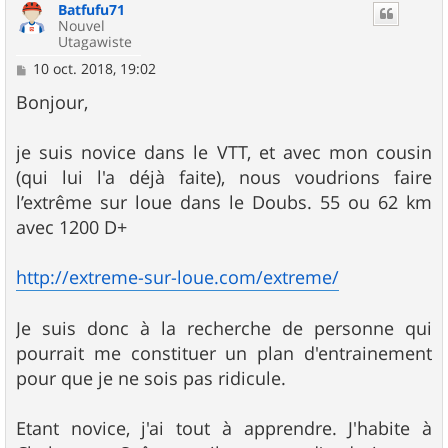
Batfufu71
Nouvel
Utagawiste
M
10 oct. 2018, 19:02
e
s
Bonjour,
s
a
g
je suis novice dans le VTT, et avec mon cousin
e
(qui lui l'a déjà faite), nous voudrions faire
l’extrême sur loue dans le Doubs. 55 ou 62 km
avec 1200 D+
http://extreme-sur-loue.com/extreme/
Je suis donc à la recherche de personne qui
pourrait me constituer un plan d'entrainement
pour que je ne sois pas ridicule.
Etant novice, j'ai tout à apprendre. J'habite à