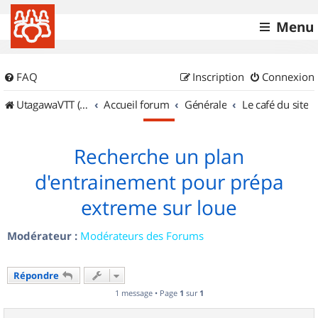
Menu
FAQ
Inscription
Connexion
UtagawaVTT (Randos VTT et VTTAE avec traces GPS)
Accueil forum
Générale
Le café du site
Recherche un plan
d'entrainement pour prépa
extreme sur loue
Modérateur :
Modérateurs des Forums
Répondre
1 message • Page
1
sur
1