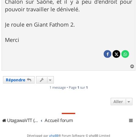
Chalon sur Saône, et il y a peu d'endroit pour
pouvoir travailler le dénivelé.
Je roule en Giant Fathom 2.
Merci
a
u
Répondre
t
1 message • Page
1
sur
1
Aller
UtagawaVTT (Randos VTT et VTTAE avec traces GPS)
Accueil forum
Développé par
phpBB
® Forum Software © phpBB Limited