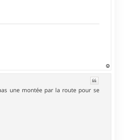
H
a
u
t
t pas une montée par la route pour se