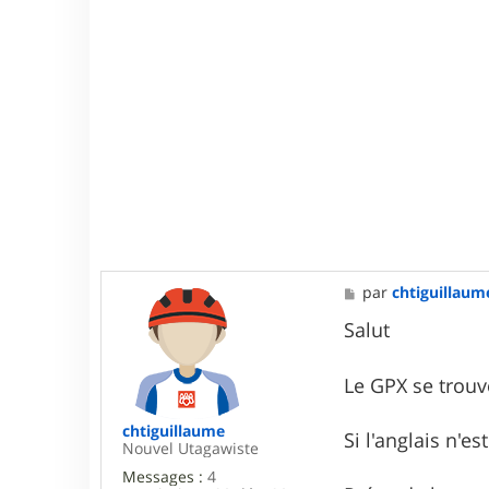
0
0
M
par
chtiguillaum
e
s
Salut
s
a
g
Le GPX se trou
e
chtiguillaume
Si l'anglais n'e
Nouvel Utagawiste
Messages :
4