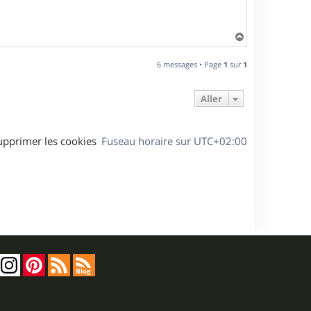
H
a
u
6 messages • Page
1
sur
1
t
Aller
upprimer les cookies
Fuseau horaire sur
UTC+02:00