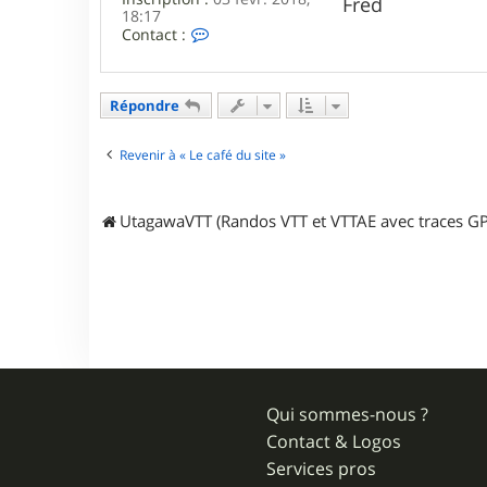
Fred
18:17
C
Contact :
o
n
t
a
Répondre
c
t
e
Revenir à « Le café du site »
r
F
r
UtagawaVTT (Randos VTT et VTTAE avec traces GP
e
d
6
9
4
0
0
Qui sommes-nous ?
Contact & Logos
Services pros