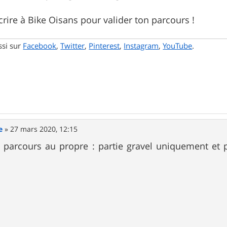
crire à Bike Oisans pour valider ton parcours !
ssi sur
Facebook
,
Twitter
,
Pinterest
,
Instagram
,
YouTube
.
e
»
27 mars 2020, 12:15
le parcours au propre : partie gravel uniquement e