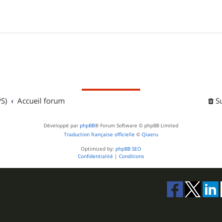
S)
Accueil forum
S
Développé par
phpBB
® Forum Software © phpBB Limited
Traduction française officielle
©
Qiaeru
Optimized by:
phpBB SEO
Confidentialité
|
Conditions