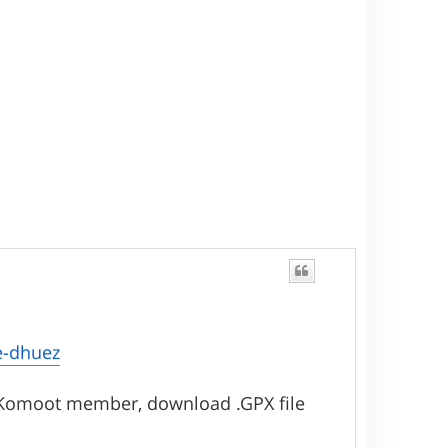
t
pe-dhuez
 "No Komoot member, download .GPX file