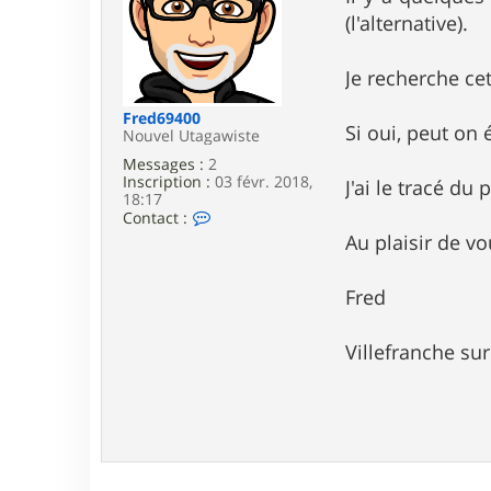
e
(l'alternative).
Je recherche ce
Fred69400
Si oui, peut on 
Nouvel Utagawiste
Messages :
2
Inscription :
03 févr. 2018,
J'ai le tracé du
18:17
C
Contact :
o
Au plaisir de vou
n
t
a
Fred
c
t
e
Villefranche su
r
F
r
e
d
6
9
4