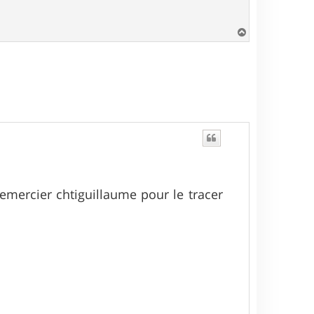
H
a
u
t
remercier chtiguillaume pour le tracer