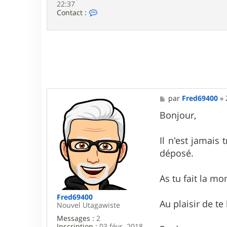
22:37
C
Contact :
o
n
t
a
c
t
e
r
c
h
M
par
Fred69400
»
t
e
i
s
Bonjour,
g
s
u
a
i
g
Il n'est jamais
l
e
l
déposé.
a
u
m
As tu fait la mo
e
Fred69400
Au plaisir de te 
Nouvel Utagawiste
Messages :
2
Inscription :
03 févr. 2018,