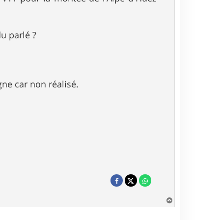
u parlé ?
gne car non réalisé.
H
a
u