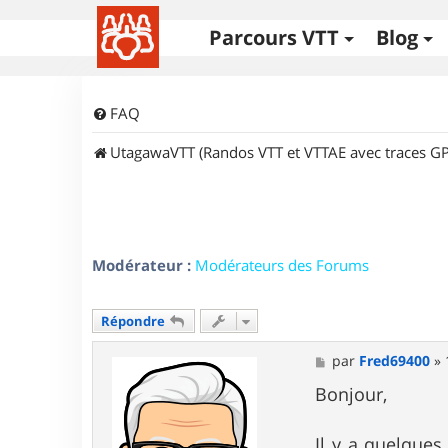
Parcours VTT
Blog
FAQ
UtagawaVTT (Randos VTT et VTTAE avec traces GP
Modérateur :
Modérateurs des Forums
Répondre
M
par
Fred69400
»
e
s
Bonjour,
s
a
g
Il y a quelques