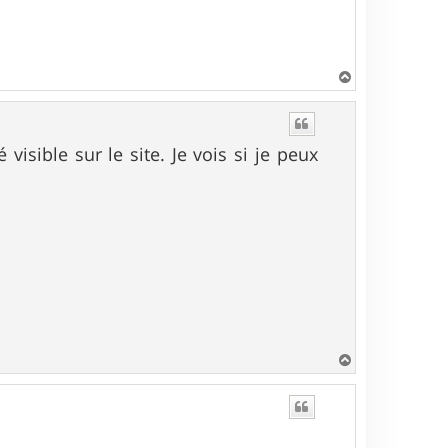
H
a
u
t
visible sur le site. Je vois si je peux
H
a
u
t