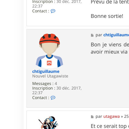
Prévu de la tent
Inscription :
30 déc. 2017,
22:37
C
Contact :
o
Bonne sortie!
n
t
a
c
M
par
chtiguillaum
t
e
e
s
Bon je viens de 
r
s
avoir mieux via
c
a
h
g
t
e
i
g
chtiguillaume
u
Nouvel Utagawiste
i
Messages :
4
l
Inscription :
30 déc. 2017,
l
22:37
a
C
Contact :
u
o
m
n
e
t
a
M
par
utagawa
»
25
c
e
t
s
Et ce serait to