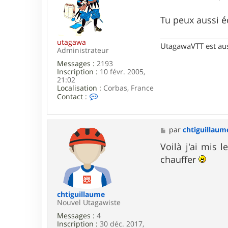
e
s
r
a
c
g
Tu peux aussi é
h
e
t
i
utagawa
UtagawaVTT est au
g
Administrateur
u
Messages :
2193
i
Inscription :
10 févr. 2005,
l
21:02
l
Localisation :
Corbas, France
a
C
Contact :
u
o
m
n
e
t
a
M
par
chtiguillaum
c
e
t
s
Voilà j'ai mis 
e
s
chauffer
r
a
u
g
t
e
a
g
chtiguillaume
a
Nouvel Utagawiste
w
Messages :
4
a
Inscription :
30 déc. 2017,