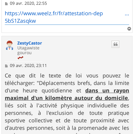
M
09 avr. 2020, 22:55
e
s
https://www.weelz.fr/fr/attestation-dep ...
s
5bS1Zasqkw
a
g
e
a
u
ZestyCastor
t
Utagawiste
gourou
M
09 avr. 2020, 23:11
e
s
Ce que dit le texte de loi vous pouvez le
s
télécharger: "Déplacements brefs, dans la limite
a
g
d'une heure quotidienne et
dans un rayon
e
maximal d'un kilomètre autour du domicile
,
liés soit à l'activité physique individuelle des
personnes, à l'exclusion de toute pratique
sportive collective et de toute proximité avec
d'autres personnes, soit à la promenade avec les