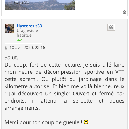
a
u
Hysteresis33
t
Utagawiste
habitué
M
10 avr. 2020, 22:16
e
s
Salut.
s
Du coup, fort de cette lecture, je suis allé faire
a
g
mon heure de décompression sportive en VTT
e
cette aprem'. Ou plutôt du jardinage dans le
kilometre autorisé. Et bien me voilà bienheureux
: J'ai découvert un single! Ouvert et fermé par
endroits, il attend la serpette et qques
arrangements.
Merci pour ton coup de gueule !