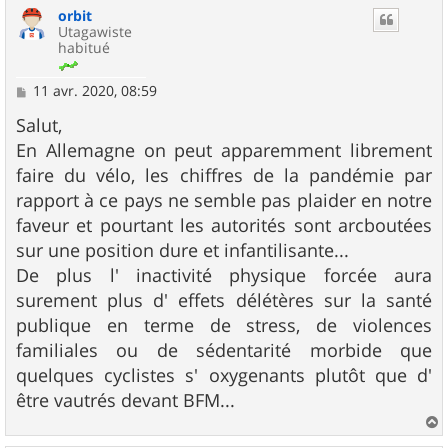
orbit
t
Utagawiste
habitué
M
11 avr. 2020, 08:59
e
s
Salut,
s
En Allemagne on peut apparemment librement
a
g
faire du vélo, les chiffres de la pandémie par
e
rapport à ce pays ne semble pas plaider en notre
faveur et pourtant les autorités sont arcboutées
sur une position dure et infantilisante...
De plus l' inactivité physique forcée aura
surement plus d' effets délétères sur la santé
publique en terme de stress, de violences
familiales ou de sédentarité morbide que
quelques cyclistes s' oxygenants plutôt que d'
être vautrés devant BFM...
a