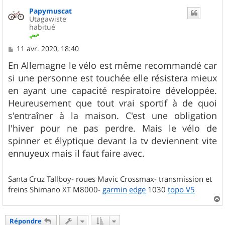
u
Papymuscat
t
Utagawiste
habitué
M
11 avr. 2020, 18:40
e
s
En Allemagne le vélo est même recommandé car
s
si une personne est touchée elle résistera mieux
a
g
en ayant une capacité respiratoire développée.
e
Heureusement que tout vrai sportif à de quoi
s'entraîner à la maison. C'est une obligation
l'hiver pour ne pas perdre. Mais le vélo de
spinner et élyptique devant la tv deviennent vite
ennuyeux mais il faut faire avec.
Santa Cruz Tallboy- roues Mavic Crossmax- transmission et
freins Shimano XT M8000-
garmin
edge
1030
topo V5
a
u
Répondre
t