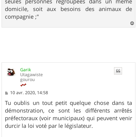
seules personnes regroupées dans un même
domicile, soit aux besoins des animaux de
compagnie ;"
a
u
t
Garik
Utagawiste
gourou
M
10 avr. 2020, 14:58
e
s
Tu oublis un tout petit quelque chose dans ta
s
démonstration, ce sont les différents arrêtés
a
g
préfectoraux (voir municipaux) qui peuvent venir
e
durcir la loi voté par le législateur.