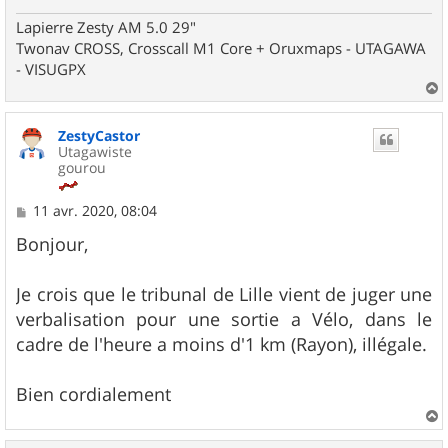
Lapierre Zesty AM 5.0 29"
Twonav CROSS, Crosscall M1 Core + Oruxmaps - UTAGAWA
- VISUGPX
a
u
ZestyCastor
t
Utagawiste
gourou
M
11 avr. 2020, 08:04
e
s
Bonjour,
s
a
g
Je crois que le tribunal de Lille vient de juger une
e
verbalisation pour une sortie a Vélo, dans le
cadre de l'heure a moins d'1 km (Rayon), illégale.
Bien cordialement
a
u