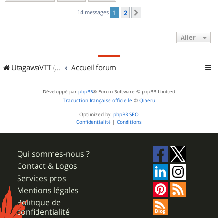
14 messages
1
2
Suivant
Aller
UtagawaVTT (Randos VTT et VTTAE avec traces GPS)
Accueil forum
Développé par
phpBB
® Forum Software © phpBB Limited
Traduction française officielle
©
Qiaeru
Optimized by:
phpBB SEO
Confidentialité
|
Conditions
Qui sommes-nous ?
Contact & Logos
Services pros
Mentions légales
Politique de
confidentialité