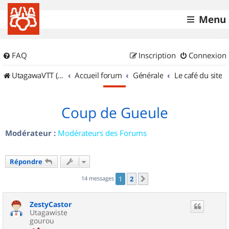
Menu
FAQ
Inscription
Connexion
UtagawaVTT (Randos VTT et VTTAE avec traces GPS)
Accueil forum
Générale
Le café du site
Coup de Gueule
Modérateur :
Modérateurs des Forums
Répondre
14 messages
1
2
Suivant
ZestyCastor
Utagawiste
gourou