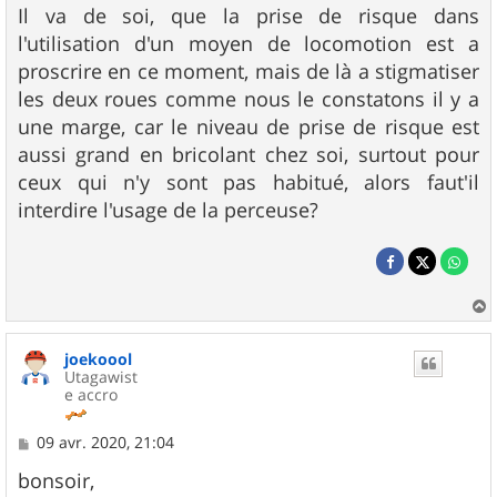
Il va de soi, que la prise de risque dans
l'utilisation d'un moyen de locomotion est a
proscrire en ce moment, mais de là a stigmatiser
les deux roues comme nous le constatons il y a
une marge, car le niveau de prise de risque est
aussi grand en bricolant chez soi, surtout pour
ceux qui n'y sont pas habitué, alors faut'il
interdire l'usage de la perceuse?
a
u
joekoool
t
Utagawist
e accro
M
09 avr. 2020, 21:04
e
s
bonsoir,
s