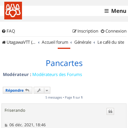
Menu
FAQ
Inscription
Connexion
UtagawaVTT (Randos VTT et VTTAE avec traces GPS)
Accueil forum
Générale
Le café du site
Pancartes
Modérateur :
Modérateurs des Forums
Répondre
5 messages • Page
1
sur
1
Friserando
M
06 déc. 2021, 18:46