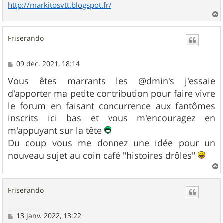
http://markitosvtt.blogspot.fr/
a
u
Friserando
t
M
09 déc. 2021, 18:14
e
s
Vous êtes marrants les @dmin's j'essaie
s
d'apporter ma petite contribution pour faire vivre
a
g
le forum en faisant concurrence aux fantômes
e
inscrits ici bas et vous m'encouragez en
m'appuyant sur la tête
Du coup vous me donnez une idée pour un
nouveau sujet au coin café "histoires drôles"
a
u
Friserando
t
M
13 janv. 2022, 13:22
e