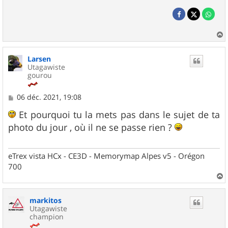
a
u
Larsen
t
Utagawiste
gourou
M
06 déc. 2021, 19:08
e
s
Et pourquoi tu la mets pas dans le sujet de ta
s
photo du jour , où il ne se passe rien ?
a
g
e
eTrex vista HCx - CE3D - Memorymap Alpes v5 - Orégon
700
a
u
markitos
t
Utagawiste
champion