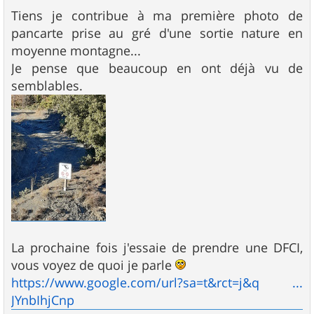
e
s
Tiens je contribue à ma première photo de
s
pancarte prise au gré d'une sortie nature en
a
g
moyenne montagne...
e
Je pense que beaucoup en ont déjà vu de
semblables.
La prochaine fois j'essaie de prendre une DFCI,
vous voyez de quoi je parle
https://www.google.com/url?sa=t&rct=j&q ...
JYnbIhjCnp