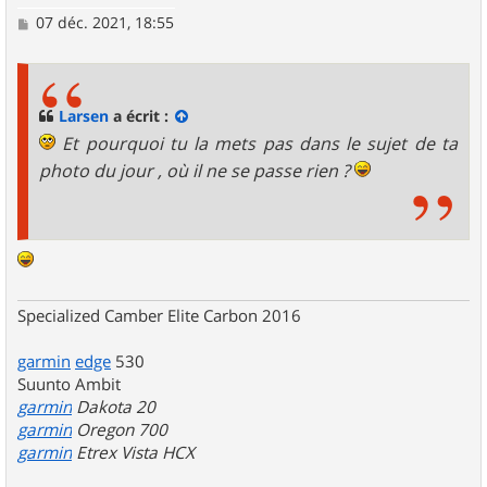
M
07 déc. 2021, 18:55
e
s
s
a
g
Larsen
a écrit :
e
Et pourquoi tu la mets pas dans le sujet de ta
photo du jour , où il ne se passe rien ?
Specialized Camber Elite Carbon 2016
garmin
edge
530
Suunto Ambit
garmin
Dakota 20
garmin
Oregon 700
garmin
Etrex Vista HCX