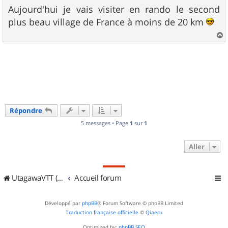
s
Aujourd'hui je vais visiter en rando le second
s
plus beau village de France à moins de 20 km
a
g
e
a
u
t
Répondre
5 messages • Page
1
sur
1
Aller
UtagawaVTT (Randos VTT et VTTAE avec traces GPS)
Accueil forum
Développé par
phpBB
® Forum Software © phpBB Limited
Traduction française officielle
©
Qiaeru
Optimized by:
phpBB SEO