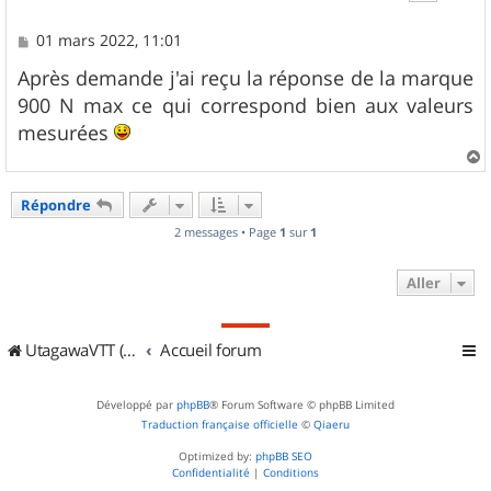
M
01 mars 2022, 11:01
e
s
Après demande j'ai reçu la réponse de la marque
s
900 N max ce qui correspond bien aux valeurs
a
g
mesurées
e
a
u
Répondre
t
2 messages • Page
1
sur
1
Aller
UtagawaVTT (Randos VTT et VTTAE avec traces GPS)
Accueil forum
Développé par
phpBB
® Forum Software © phpBB Limited
Traduction française officielle
©
Qiaeru
Optimized by:
phpBB SEO
Confidentialité
|
Conditions