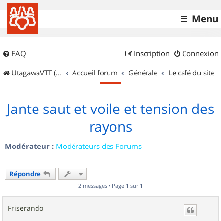
Menu
FAQ
Inscription
Connexion
UtagawaVTT (Randos VTT et VTTAE avec traces GPS)
Accueil forum
Générale
Le café du site
Jante saut et voile et tension des
rayons
Modérateur :
Modérateurs des Forums
Répondre
2 messages • Page
1
sur
1
Friserando