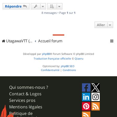
u
Répondre
t
8 messages • Page
1
sur
1
Aller
UtagawaVTT (Randos VTT et VTTAE avec traces GPS)
Accueil forum
Développé par
phpBB
® Forum Software © phpBB Limited
Traduction française officielle
©
Qiaeru
Optimized by:
phpBB SEO
Confidentialité
|
Conditions
Qui sommes-nous ?
Contact & Logos
Services pros
Mentions légales
Politique de