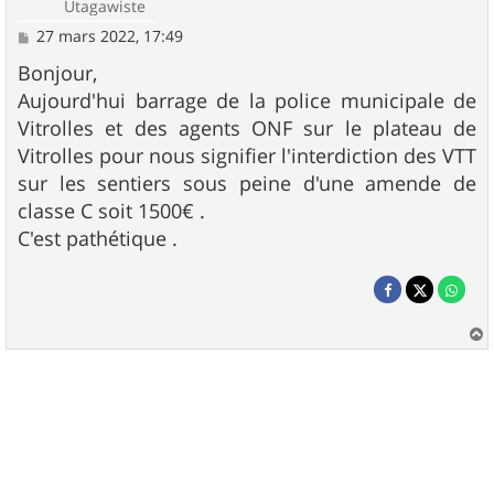
Utagawiste
M
27 mars 2022, 17:49
e
s
Bonjour,
s
Aujourd'hui barrage de la police municipale de
a
g
Vitrolles et des agents ONF sur le plateau de
e
Vitrolles pour nous signifier l'interdiction des VTT
sur les sentiers sous peine d'une amende de
classe C soit 1500€ .
C'est pathétique .
a
u
t