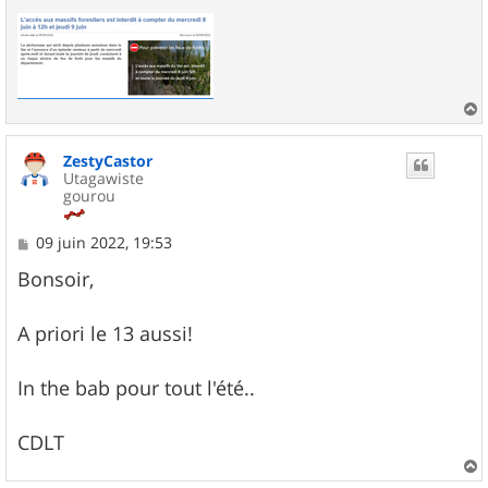
e
s
s
a
g
e
a
u
ZestyCastor
t
Utagawiste
gourou
M
09 juin 2022, 19:53
e
s
Bonsoir,
s
a
g
A priori le 13 aussi!
e
In the bab pour tout l'été..
CDLT
a