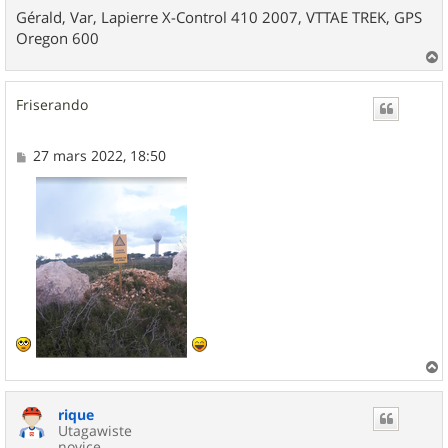
Gérald, Var, Lapierre X-Control 410 2007, VTTAE TREK, GPS
Oregon 600
a
u
Friserando
t
M
27 mars 2022, 18:50
e
s
s
a
g
e
a
u
rique
t
Utagawiste
novice