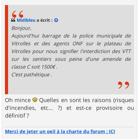
s
s
a
g
Midibleu
a écrit :
e
Bonjour,
Aujourd'hui barrage de la police municipale de
Vitrolles et des agents ONF sur le plateau de
Vitrolles pour nous signifier l'interdiction des VTT
sur les sentiers sous peine d'une amende de
classe C soit 1500€ .
C'est pathétique .
Oh mince
Quelles en sont les raisons (risques
d'incendies, etc... ?) et est-ce provisoire ou
définitif ?
Merci de jeter un oeil à la charte du forum : ICI