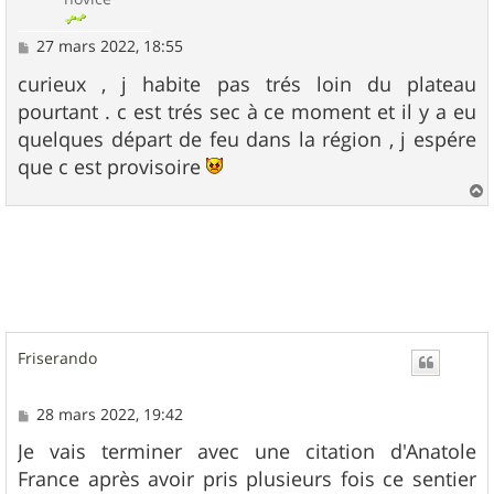
M
27 mars 2022, 18:55
e
s
curieux , j habite pas trés loin du plateau
s
pourtant . c est trés sec à ce moment et il y a eu
a
g
quelques départ de feu dans la région , j espére
e
que c est provisoire
a
u
t
Friserando
M
28 mars 2022, 19:42
e
s
Je vais terminer avec une citation d'Anatole
s
France après avoir pris plusieurs fois ce sentier
a