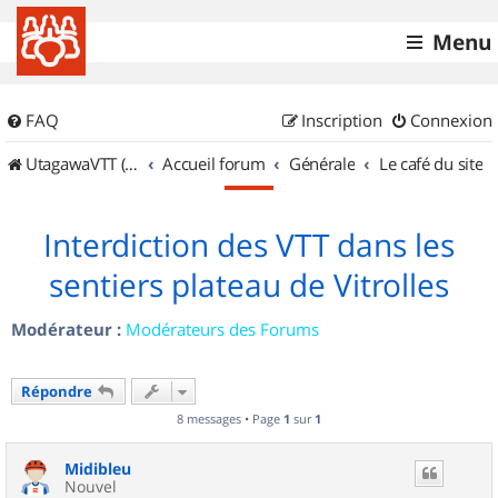
Menu
FAQ
Inscription
Connexion
UtagawaVTT (Randos VTT et VTTAE avec traces GPS)
Accueil forum
Générale
Le café du site
Interdiction des VTT dans les
sentiers plateau de Vitrolles
Modérateur :
Modérateurs des Forums
Répondre
8 messages • Page
1
sur
1
Midibleu
Nouvel