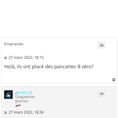
Friserando
M
27 mars 2022, 18:15
e
s
Holà, ils ont placé des pancartes B zéro?
s
a
g
e
a
u
gerald_83
t
Utagawiste
gourou
M
27 mars 2022, 18:36
e