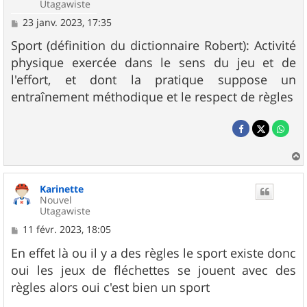
Utagawiste
M
23 janv. 2023, 17:35
e
s
Sport (définition du dictionnaire Robert): Activité
s
physique exercée dans le sens du jeu et de
a
g
l'effort, et dont la pratique suppose un
e
entraînement méthodique et le respect de règles
a
u
Karinette
t
Nouvel
Utagawiste
M
11 févr. 2023, 18:05
e
s
En effet là ou il y a des règles le sport existe donc
s
oui les jeux de fléchettes se jouent avec des
a
g
règles alors oui c'est bien un sport
e