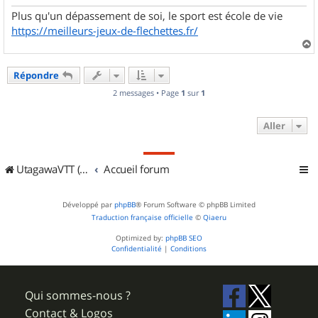
Plus qu'un dépassement de soi, le sport est école de vie
https://meilleurs-jeux-de-flechettes.fr/
a
u
Répondre
t
2 messages • Page
1
sur
1
Aller
UtagawaVTT (Randos VTT et VTTAE avec traces GPS)
Accueil forum
Développé par
phpBB
® Forum Software © phpBB Limited
Traduction française officielle
©
Qiaeru
Optimized by:
phpBB SEO
Confidentialité
|
Conditions
Qui sommes-nous ?
Contact & Logos