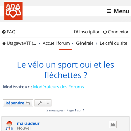
Menu
FAQ
Inscription
Connexion
UtagawaVTT (Randos VTT et VTTAE avec traces GPS)
Accueil forum
Générale
Le café du site
Le vélo un sport oui et les
fléchettes ?
Modérateur :
Modérateurs des Forums
Répondre
2 messages • Page
1
sur
1
maraudeur
Nouvel