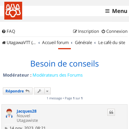
Menu
FAQ
Inscription
Connexion
UtagawaVTT (Randos VTT et VTTAE avec traces GPS)
Accueil forum
Générale
Le café du site
Besoin de conseils
Modérateur :
Modérateurs des Forums
Répondre
1 message • Page
1
sur
1
Jacques28
Nouvel
Utagawiste
M
14 nov. 2023, 08:21