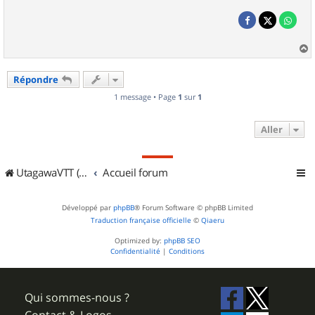
a
u
Répondre
t
1 message • Page
1
sur
1
Aller
UtagawaVTT (Randos VTT et VTTAE avec traces GPS)
Accueil forum
Développé par
phpBB
® Forum Software © phpBB Limited
Traduction française officielle
©
Qiaeru
Optimized by:
phpBB SEO
Confidentialité
|
Conditions
Qui sommes-nous ?