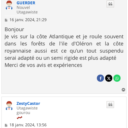
GUERDER
Nouvel
Utagawiste
M
16 janv. 2024, 21:29
e
s
Bonjour
s
Je vis sur la côte Atlantique et je roule souvent
a
g
dans les forêts de l'ile d'Oléron et la côte
e
royannaise aussi est ce qu'un tout suspendu
serai adapté ou un semi rigide est plus adapté
Merci de vos avis et expériences
a
u
ZestyCastor
t
Utagawiste
gourou
M
18 janv. 2024, 13:56