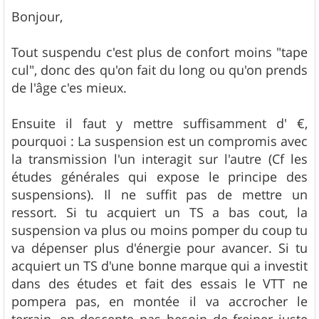
e
s
Bonjour,
s
a
g
Tout suspendu c'est plus de confort moins "tape
e
cul", donc des qu'on fait du long ou qu'on prends
de l'âge c'es mieux.
Ensuite il faut y mettre suffisamment d' €,
pourquoi : La suspension est un compromis avec
la transmission l'un interagit sur l'autre (Cf les
études générales qui expose le principe des
suspensions). Il ne suffit pas de mettre un
ressort. Si tu acquiert un TS a bas cout, la
suspension va plus ou moins pomper du coup tu
va dépenser plus d'énergie pour avancer. Si tu
acquiert un TS d'une bonne marque qui a investit
dans des études et fait des essais le VTT ne
pompera pas, en montée il va accrocher le
terrain, en descente pas besoin de freiner juste