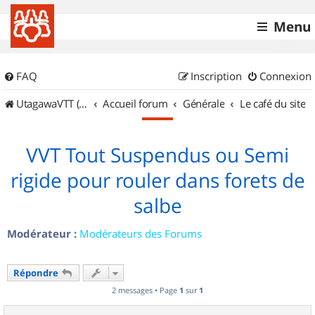
Menu
FAQ
Inscription
Connexion
UtagawaVTT (Randos VTT et VTTAE avec traces GPS)
Accueil forum
Générale
Le café du site
VVT Tout Suspendus ou Semi
rigide pour rouler dans forets de
salbe
Modérateur :
Modérateurs des Forums
Répondre
2 messages • Page
1
sur
1