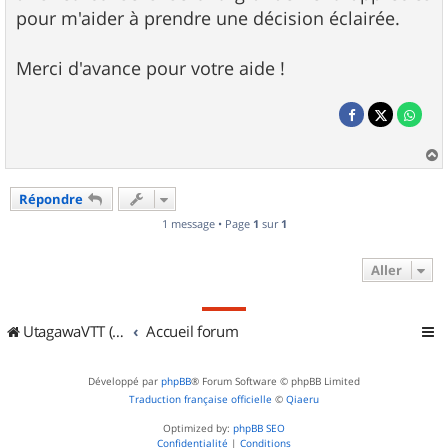
pour m'aider à prendre une décision éclairée.
Merci d'avance pour votre aide !
a
u
Répondre
t
1 message • Page
1
sur
1
Aller
UtagawaVTT (Randos VTT et VTTAE avec traces GPS)
Accueil forum
Développé par
phpBB
® Forum Software © phpBB Limited
Traduction française officielle
©
Qiaeru
Optimized by:
phpBB SEO
Confidentialité
|
Conditions