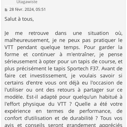
Utagawiste
M
28 févr. 2024, 05:51
e
s
Salut à tous,
s
a
g
Je me retrouve dans une situation où,
e
malheureusement, je ne peux pas pratiquer le
VTT pendant quelque temps. Pour garder la
forme et continuer à m'entraîner, je pense
sérieusement à opter pour un tapis de course, et
plus précisément le tapis Sportech F37. Avant de
faire cet investissement, je voulais savoir si
certains d'entre vous ont déjà eu l'occasion de
l'utiliser ou ont des retours à partager sur ce
modèle. Est-il adapté pour quelqu'un habitué à
l'effort physique du VTT ? Quelle a été votre
expérience en termes de performance, de
confort d'utilisation et de durabilité ? Tous vos
avis et conseils seront grandement appréciés