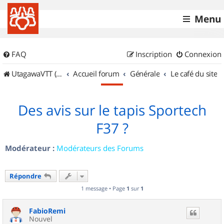
Menu
FAQ
Inscription
Connexion
UtagawaVTT (Randos VTT et VTTAE avec traces GPS)
Accueil forum
Générale
Le café du site
Des avis sur le tapis Sportech
F37 ?
Modérateur :
Modérateurs des Forums
Répondre
1 message • Page
1
sur
1
FabioRemi
Nouvel