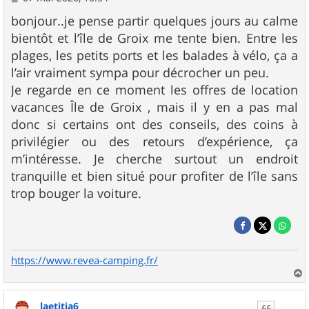
e
s
bonjour..je pense partir quelques jours au calme
s
bientôt et l’île de Groix me tente bien. Entre les
a
g
plages, les petits ports et les balades à vélo, ça a
e
l’air vraiment sympa pour décrocher un peu.
Je regarde en ce moment les offres de location
vacances Île de Groix , mais il y en a pas mal
donc si certains ont des conseils, des coins à
privilégier ou des retours d’expérience, ça
m’intéresse. Je cherche surtout un endroit
tranquille et bien situé pour profiter de l’île sans
trop bouger la voiture.
https://www.revea-camping.fr/
a
u
laetitia6
t