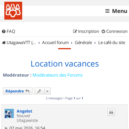
Menu
FAQ
Inscription
Connexion
UtagawaVTT (Randos VTT et VTTAE avec traces GPS)
Accueil forum
Générale
Le café du site
Location vacances
Modérateur :
Modérateurs des Forums
Répondre
2 messages • Page
1
sur
1
Angelot
Nouvel
Utagawiste
M
07 mai 2026, 16:54