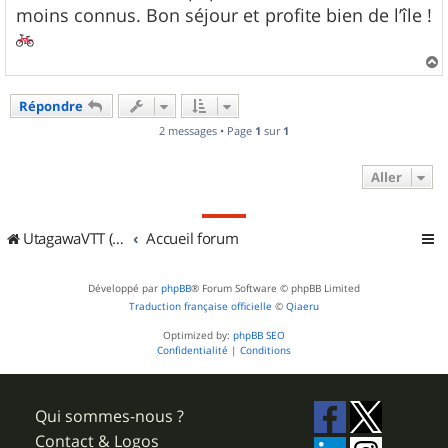
moins connus. Bon séjour et profite bien de l’île !
a
u
Répondre
t
2 messages • Page
1
sur
1
Aller
UtagawaVTT (Randos VTT et VTTAE avec traces GPS)
Accueil forum
Développé par
phpBB
® Forum Software © phpBB Limited
Traduction française officielle
©
Qiaeru
Optimized by:
phpBB SEO
Confidentialité
|
Conditions
Qui sommes-nous ?
Contact & Logos