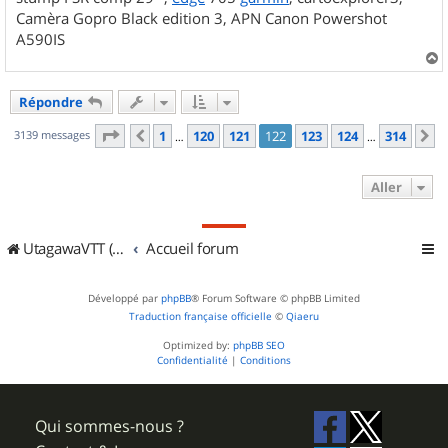
Camèra Gopro Black edition 3, APN Canon Powershot
A590IS
a
u
Répondre
t
Page
122
sur
314
3139 messages
1
120
121
122
123
124
314
Précédent
S
…
…
Aller
UtagawaVTT (Randos VTT et VTTAE avec traces GPS)
Accueil forum
Développé par
phpBB
® Forum Software © phpBB Limited
Traduction française officielle
©
Qiaeru
Optimized by:
phpBB SEO
Confidentialité
|
Conditions
Qui sommes-nous ?