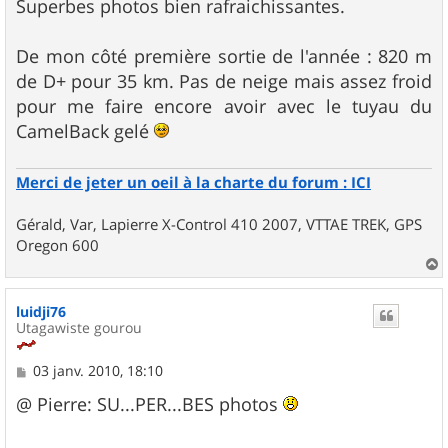
s
Superbes photos bien rafraichissantes.
s
a
g
De mon côté première sortie de l'année : 820 m
e
de D+ pour 35 km. Pas de neige mais assez froid
pour me faire encore avoir avec le tuyau du
CamelBack gelé
Merci de jeter un oeil à la charte du forum : ICI
Gérald, Var, Lapierre X-Control 410 2007, VTTAE TREK, GPS
Oregon 600
a
u
luidji76
t
Utagawiste gourou
M
03 janv. 2010, 18:10
e
s
@ Pierre: SU...PER...BES photos
s
a