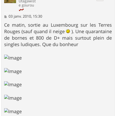
Utagawist
e gourou
M
03 janv. 2010, 15:30
e
s
Ce matin, sortie au Luxembourg sur les Terres
s
Rouges (sauf quand il neige
). Une quarantaine
a
g
de bornes et 800 de D+ mais surtout plein de
e
singles ludiques. Que du bonheur