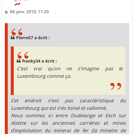
M
04 janv. 2010, 11:20
e
s
s
a
g
Pierre57 a écrit :
e
franky34 a écrit :
C'est vrai qu'on ne s'imagine pas le
Luxembourg comme ça.
Cet endroit n'est pas caractéristique du
Luxembourg qui est très boisé et vallonné.
Nous sommes ici entre Dudelange et Esch sur
Alzette sur les anciennes carrières et mines
d'exploitation du minerai de fer (la minette de