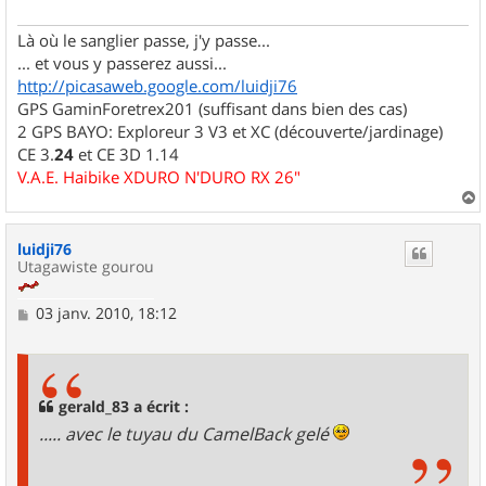
g
e
Là où le sanglier passe, j'y passe...
... et vous y passerez aussi...
http://picasaweb.google.com/luidji76
GPS GaminForetrex201 (suffisant dans bien des cas)
2 GPS BAYO: Exploreur 3 V3 et XC (découverte/jardinage)
CE 3.
24
et CE 3D 1.14
V.A.E. Haibike XDURO N'DURO RX 26"
a
u
luidji76
t
Utagawiste gourou
M
03 janv. 2010, 18:12
e
s
s
a
g
gerald_83 a écrit :
e
..... avec le tuyau du CamelBack gelé