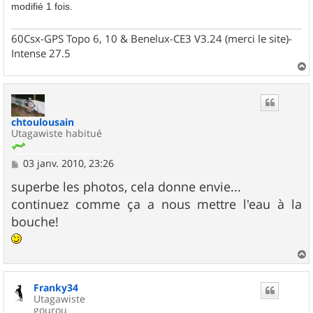
modifié 1 fois.
60Csx-GPS Topo 6, 10 & Benelux-CE3 V3.24 (merci le site)-
Intense 27.5
a
u
t
chtoulousain
Utagawiste habitué
M
03 janv. 2010, 23:26
e
s
superbe les photos, cela donne envie...
s
continuez comme ça a nous mettre l'eau à la
a
g
bouche!
e
a
u
Franky34
t
Utagawiste
gourou