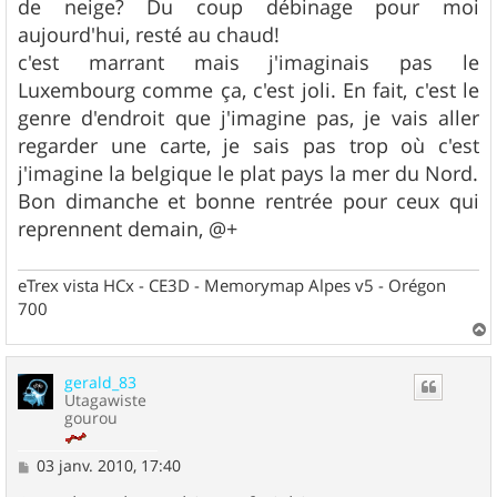
de neige? Du coup débinage pour moi
a
g
aujourd'hui, resté au chaud!
e
c'est marrant mais j'imaginais pas le
Luxembourg comme ça, c'est joli. En fait, c'est le
genre d'endroit que j'imagine pas, je vais aller
regarder une carte, je sais pas trop où c'est
j'imagine la belgique le plat pays la mer du Nord.
Bon dimanche et bonne rentrée pour ceux qui
reprennent demain, @+
eTrex vista HCx - CE3D - Memorymap Alpes v5 - Orégon
700
a
u
gerald_83
t
Utagawiste
gourou
M
03 janv. 2010, 17:40
e