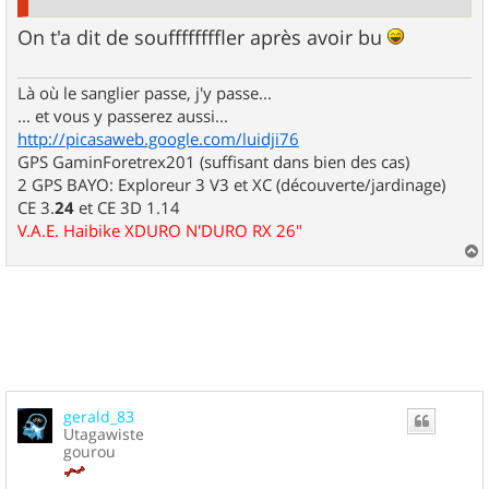
On t'a dit de souffffffffler après avoir bu
Là où le sanglier passe, j'y passe...
... et vous y passerez aussi...
http://picasaweb.google.com/luidji76
GPS GaminForetrex201 (suffisant dans bien des cas)
2 GPS BAYO: Exploreur 3 V3 et XC (découverte/jardinage)
CE 3.
24
et CE 3D 1.14
V.A.E. Haibike XDURO N'DURO RX 26"
a
u
t
gerald_83
Utagawiste
gourou