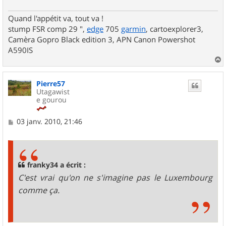
Quand l'appétit va, tout va !
stump FSR comp 29 ",
edge
705
garmin
, cartoexplorer3,
Camèra Gopro Black edition 3, APN Canon Powershot
A590IS
a
u
Pierre57
t
Utagawist
e gourou
M
03 janv. 2010, 21:46
e
s
s
a
g
franky34 a écrit :
e
C'est vrai qu'on ne s'imagine pas le Luxembourg
comme ça.