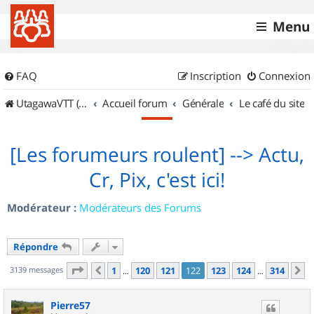
Menu
FAQ
Inscription
Connexion
UtagawaVTT (Randos VTT et VTTAE avec traces GPS)
Accueil forum
Générale
Le café du site
[Les forumeurs roulent] --> Actu,
Cr, Pix, c'est ici!
Modérateur :
Modérateurs des Forums
Répondre
Page
122
sur
314
3139 messages
1
120
121
122
123
124
314
Précédent
S
…
…
Pierre57