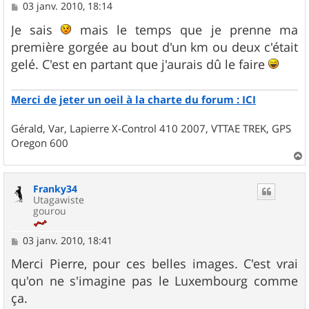
M
03 janv. 2010, 18:14
e
s
Je sais
mais le temps que je prenne ma
s
première gorgée au bout d'un km ou deux c'était
a
g
gelé. C'est en partant que j'aurais dû le faire
e
Merci de jeter un oeil à la charte du forum : ICI
Gérald, Var, Lapierre X-Control 410 2007, VTTAE TREK, GPS
Oregon 600
a
u
Franky34
t
Utagawiste
gourou
M
03 janv. 2010, 18:41
e
s
Merci Pierre, pour ces belles images. C'est vrai
s
qu'on ne s'imagine pas le Luxembourg comme
a
g
ça.
e