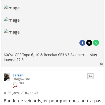
60Csx-GPS Topo 6, 10 & Benelux-CE3 V3.24 (merci le site)-
Intense 27.5
a
u
Larsen
t
Utagawiste
gourou
M
03 janv. 2010, 15:43
e
s
Bande de veinards, et pourquoi nous on n'a pas
s