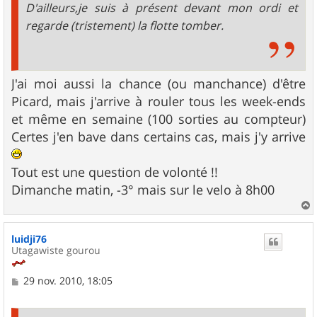
D'ailleurs,je suis à présent devant mon ordi et
regarde (tristement) la flotte tomber.
J'ai moi aussi la chance (ou manchance) d'être
Picard, mais j'arrive à rouler tous les week-ends
et même en semaine (100 sorties au compteur)
Certes j'en bave dans certains cas, mais j'y arrive
Tout est une question de volonté !!
Dimanche matin, -3° mais sur le velo à 8h00
a
u
luidji76
t
Utagawiste gourou
M
29 nov. 2010, 18:05
e
s
s