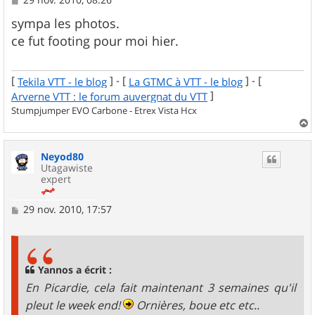
e
s
sympa les photos.
s
ce fut footing pour moi hier.
a
g
e
[
] - [
] - [
Tekila VTT - le blog
La GTMC à VTT - le blog
]
Arverne VTT : le forum auvergnat du VTT
Stumpjumper EVO Carbone - Etrex Vista Hcx
a
u
Neyod80
t
Utagawiste
expert
M
29 nov. 2010, 17:57
e
s
s
a
g
Yannos a écrit :
e
En Picardie, cela fait maintenant 3 semaines qu'il
pleut le week end!
Ornières, boue etc etc..