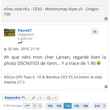
g
e
eTrex vista HCx - CE3D - Memorymap Alpes v5 - Orégon
700
a
u
Pierre57
t
Utagawist
e gourou
M
02 déc. 2010, 21:10
e
s
Ah que néni mon cher Larsen, regarde bien la
s
photo DSCN3103 de Yann... Y a trace de 1.90
a
g
e
60Csx-GPS Topo 6, 10 & Benelux-CE3 V3.24 (merci le site)-
Intense 27.5
a
u
Répondre
t
Page
194
sur
314
3139 messages
1
192
193
194
195
196
314
Précédent
S
…
…