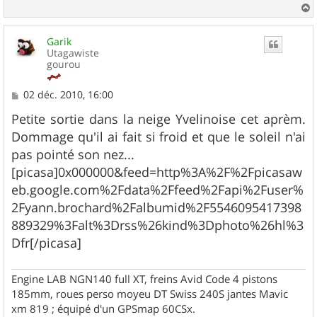
a
u
Garik
t
Utagawiste
gourou
M
02 déc. 2010, 16:00
e
s
Petite sortie dans la neige Yvelinoise cet aprèm.
s
Dommage qu'il ai fait si froid et que le soleil n'ai
a
g
pas pointé son nez...
e
[picasa]0x000000&feed=http%3A%2F%2Fpicasaw
eb.google.com%2Fdata%2Ffeed%2Fapi%2Fuser%
2Fyann.brochard%2Falbumid%2F5546095417398
889329%3Falt%3Drss%26kind%3Dphoto%26hl%3
Dfr[/picasa]
Engine LAB NGN140 full XT, freins Avid Code 4 pistons
185mm, roues perso moyeu DT Swiss 240S jantes Mavic
xm 819 ; équipé d'un GPSmap 60CSx.