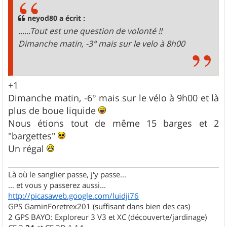
a
g
neyod80 a écrit :
e
......Tout est une question de volonté !!
Dimanche matin, -3° mais sur le velo à 8h00
+1
Dimanche matin, -6° mais sur le vélo à 9h00 et là
plus de boue liquide
Nous étions tout de même 15 barges et 2
"bargettes"
Un régal
Là où le sanglier passe, j'y passe...
... et vous y passerez aussi...
http://picasaweb.google.com/luidji76
GPS GaminForetrex201 (suffisant dans bien des cas)
2 GPS BAYO: Exploreur 3 V3 et XC (découverte/jardinage)