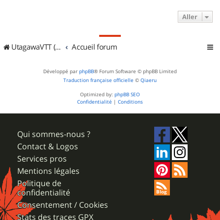
Aller
UtagawaVTT (Randos VTT et VTTAE avec traces GPS)
Accueil forum
Développé par
phpBB
® Forum Software © phpBB Limited
Traduction française officielle
©
Qiaeru
Optimized by:
phpBB SEO
Confidentialité
|
Conditions
Qui sommes-nous ?
Contact & Logos
Services pros
Mentions légales
Politique de
confidentialité
Consentement / Cookies
Stats des traces GPX