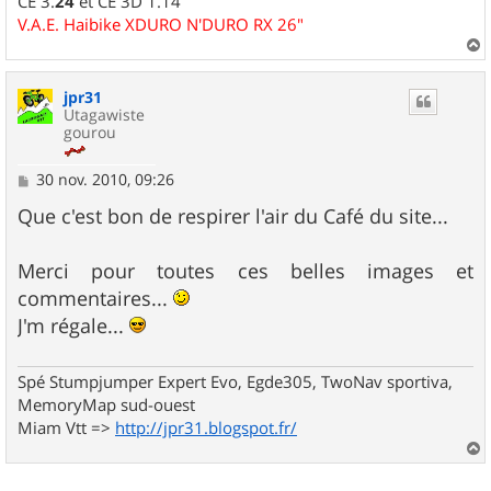
CE 3.
24
et CE 3D 1.14
V.A.E. Haibike XDURO N'DURO RX 26"
a
u
jpr31
t
Utagawiste
gourou
M
30 nov. 2010, 09:26
e
s
Que c'est bon de respirer l'air du Café du site...
s
a
g
Merci pour toutes ces belles images et
e
commentaires...
J'm régale...
Spé Stumpjumper Expert Evo, Egde305, TwoNav sportiva,
MemoryMap sud-ouest
Miam Vtt =>
http://jpr31.blogspot.fr/
a
u