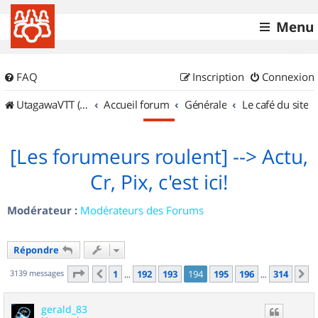
Menu
FAQ
Inscription
Connexion
UtagawaVTT (Randos VTT et VTTAE avec traces GPS)
Accueil forum
Générale
Le café du site
[Les forumeurs roulent] --> Actu,
Cr, Pix, c'est ici!
Modérateur :
Modérateurs des Forums
Répondre
Page
194
sur
314
3139 messages
1
192
193
194
195
196
314
Précédent
S
…
…
gerald_83