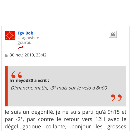
t
Tgv Bob
Utagawiste
gourou
M
30 nov. 2010, 23:42
e
s
s
a
g
neyod80 a écrit :
e
Dimanche matin, -3° mais sur le velo à 8h00
Je suis un dégonflé, je ne suis parti qu'à 9h15 et
par -2°, par contre le retour vers 12H avec le
dégel...gadoue collante, bonjour les grosses