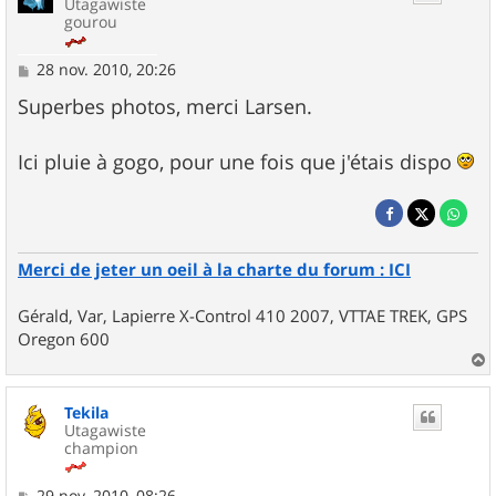
Utagawiste
gourou
M
28 nov. 2010, 20:26
e
s
Superbes photos, merci Larsen.
s
a
g
Ici pluie à gogo, pour une fois que j'étais dispo
e
Merci de jeter un oeil à la charte du forum : ICI
Gérald, Var, Lapierre X-Control 410 2007, VTTAE TREK, GPS
Oregon 600
a
u
Tekila
t
Utagawiste
champion
M
29 nov. 2010, 08:26