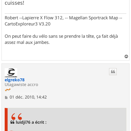
cuisses!
Robert --Lapierre X Flow 312, -- Magellan Sportrack Map --
CartoExploreur3 V3.20
On peut faire du vélo sans se prendre la tête, ça fait déjà
assez mal aux jambes.
a
u
t
elgreko78
Utagawiste accro
M
01 déc. 2010, 14:42
e
s
s
a
g
luidji76 a écrit :
e