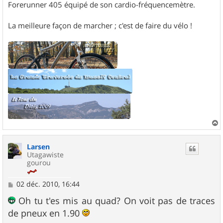
Forerunner 405 équipé de son cardio-fréquencemètre.
La meilleure façon de marcher ; c'est de faire du vélo !
a
u
Larsen
t
Utagawiste
gourou
M
02 déc. 2010, 16:44
e
s
Oh tu t'es mis au quad? On voit pas de traces
s
de pneux en 1.90
a