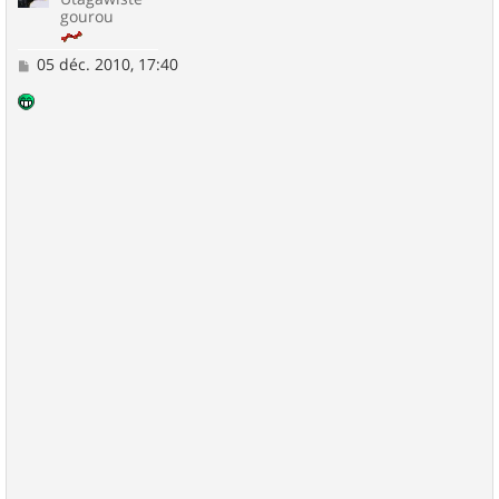
gourou
M
05 déc. 2010, 17:40
e
s
s
a
g
e