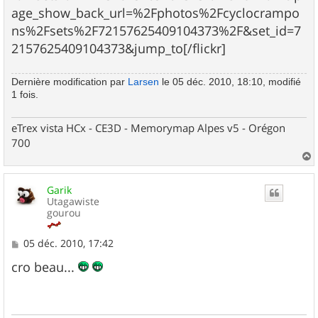
age_show_back_url=%2Fphotos%2Fcyclocrampo
ns%2Fsets%2F72157625409104373%2F&set_id=7
2157625409104373&jump_to[/flickr]
Dernière modification par
Larsen
le 05 déc. 2010, 18:10, modifié
1 fois.
eTrex vista HCx - CE3D - Memorymap Alpes v5 - Orégon
700
a
u
Garik
t
Utagawiste
gourou
M
05 déc. 2010, 17:42
e
s
cro beau...
s
a
g
e