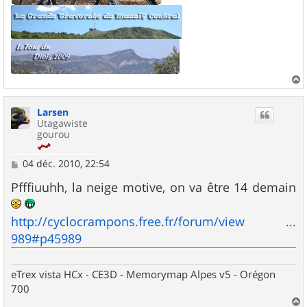
a
u
Larsen
t
Utagawiste
gourou
M
04 déc. 2010, 22:54
e
s
Pfffiuuhh, la neige motive, on va être 14 demain
s
a
g
http://cyclocrampons.free.fr/forum/view ...
e
989#p45989
eTrex vista HCx - CE3D - Memorymap Alpes v5 - Orégon
700