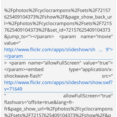
%2Fphotos%2Fcyclocrampons%2Fsets%2F72157
625409104373%2Fshow%2F&page_show_back_ur
l=%2Fphotos%2Fcyclocrampons%2Fsets%2F7215
7625409104373%2F&set_id=72157625409104373
&jump_to="></param> <param name="movie"
value="
http://www.flickr.com/apps/slideshow/sh ... 9">
</param
> <param name="allowFullScreen" value="true">
</param><embed type="application/x-
shockwave-flash" src="
http://www.flickr.com/apps/slideshow/show.swf?
v=71649
" allowFullScreen="true"
flashvars="offsite=true&lang=fr-
fr&page_show_url=%2Fphotos%2Fcyclocrampons
%2Fsets%2F72157625409104373%2Fshow%2F&p