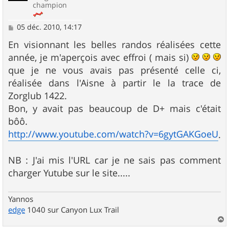
champion
M
05 déc. 2010, 14:17
e
s
En visionnant les belles randos réalisées cette
s
année, je m'aperçois avec effroi ( mais si)
a
g
que je ne vous avais pas présenté celle ci,
e
réalisée dans l'Aisne à partir le la trace de
Zorglub 1422.
Bon, y avait pas beaucoup de D+ mais c'était
bôô.
http://www.youtube.com/watch?v=6gytGAKGoeU
.
NB : J'ai mis l'URL car je ne sais pas comment
charger Yutube sur le site.....
Yannos
edge
1040 sur Canyon Lux Trail
a