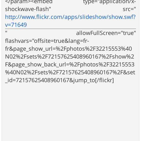
</param><embed type="application/x-
shockwave-flash" src="
http://www.flickr.com/apps/slideshow/show.swf?
v=71649
" allowFullScreen="true"
flashvars="offsite=true&lang=fr-
fr&page_show_url=%2Fphotos%2F32215553%40
N02%2Fsets%2F72157625408960167%2Fshow%2
F&page_show_back_url=%2Fphotos%2F32215553
%40N02%2Fsets%2F72157625408960167%2F&set
_id=72157625408960167&jump_to[/flickr]