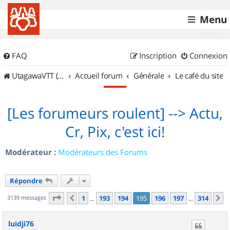
Menu
FAQ
Inscription
Connexion
UtagawaVTT (Randos VTT et VTTAE avec traces GPS)
Accueil forum
Générale
Le café du site
[Les forumeurs roulent] --> Actu,
Cr, Pix, c'est ici!
Modérateur :
Modérateurs des Forums
Répondre
Page
195
sur
314
3139 messages
1
193
194
195
196
197
314
Précédent
S
…
…
luidji76