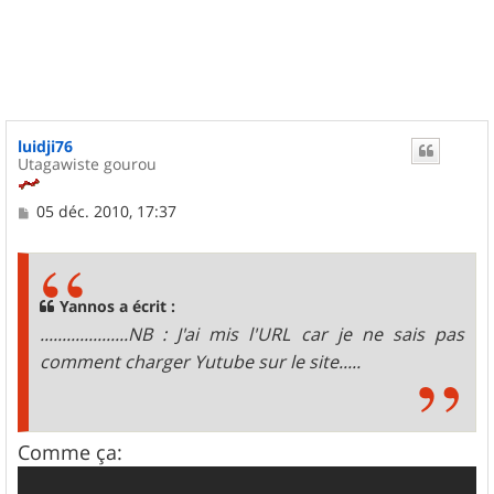
u
t
luidji76
Utagawiste gourou
M
05 déc. 2010, 17:37
e
s
s
a
g
Yannos a écrit :
e
....................NB : J'ai mis l'URL car je ne sais pas
comment charger Yutube sur le site.....
Comme ça: