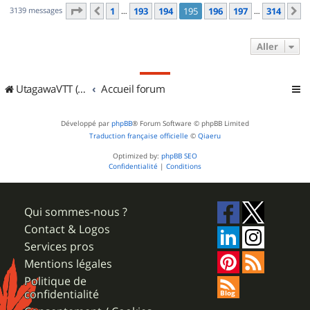
Page
195
sur
314
3139 messages
1
193
194
195
196
197
314
Précédent
S
…
…
Aller
UtagawaVTT (Randos VTT et VTTAE avec traces GPS)
Accueil forum
Développé par
phpBB
® Forum Software © phpBB Limited
Traduction française officielle
©
Qiaeru
Optimized by:
phpBB SEO
Confidentialité
|
Conditions
Qui sommes-nous ?
Contact & Logos
Services pros
Mentions légales
Politique de
confidentialité