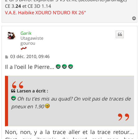
CE 3.
24
et CE 3D 1.14
V.A.E. Haibike XDURO N'DURO RX 26"
a
u
Garik
t
Utagawiste
gourou
M
03 déc. 2010, 09:46
e
s
Il a l'oeil le Pierre...
s
a
g
e
Larsen a écrit :
Oh tu t'es mis au quad? On voit pas de traces de
pneux en 1.90
Non, non, y a la trace aller et la trace retour...