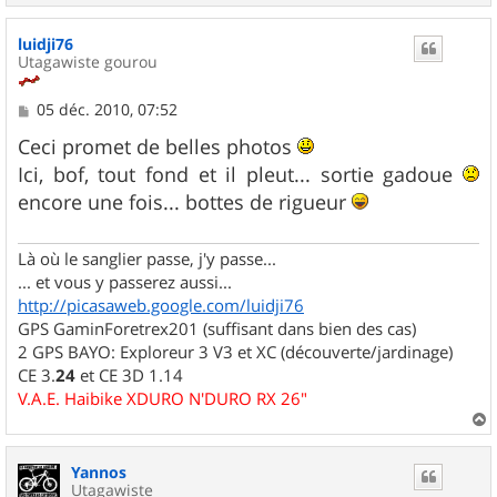
a
u
luidji76
t
Utagawiste gourou
M
05 déc. 2010, 07:52
e
s
Ceci promet de belles photos
s
Ici, bof, tout fond et il pleut... sortie gadoue
a
g
encore une fois... bottes de rigueur
e
Là où le sanglier passe, j'y passe...
... et vous y passerez aussi...
http://picasaweb.google.com/luidji76
GPS GaminForetrex201 (suffisant dans bien des cas)
2 GPS BAYO: Exploreur 3 V3 et XC (découverte/jardinage)
CE 3.
24
et CE 3D 1.14
V.A.E. Haibike XDURO N'DURO RX 26"
a
u
Yannos
t
Utagawiste