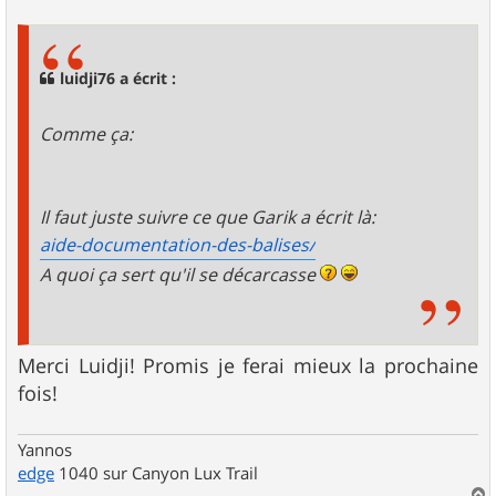
s
s
a
g
luidji76 a écrit :
e
Comme ça:
Il faut juste suivre ce que Garik a écrit là:
aide-documentation-des-balises/
A quoi ça sert qu'il se décarcasse
Merci Luidji! Promis je ferai mieux la prochaine
fois!
Yannos
edge
1040 sur Canyon Lux Trail