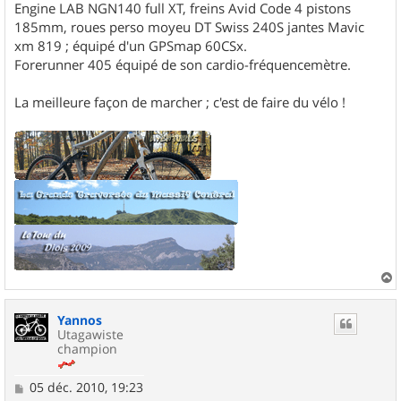
Engine LAB NGN140 full XT, freins Avid Code 4 pistons
185mm, roues perso moyeu DT Swiss 240S jantes Mavic
xm 819 ; équipé d'un GPSmap 60CSx.
Forerunner 405 équipé de son cardio-fréquencemètre.
La meilleure façon de marcher ; c'est de faire du vélo !
a
u
Yannos
t
Utagawiste
champion
M
05 déc. 2010, 19:23
e