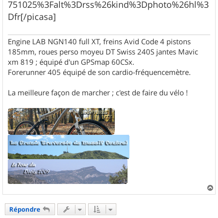
751025%3Falt%3Drss%26kind%3Dphoto%26hl%3
Dfr[/picasa]
Engine LAB NGN140 full XT, freins Avid Code 4 pistons
185mm, roues perso moyeu DT Swiss 240S jantes Mavic
xm 819 ; équipé d'un GPSmap 60CSx.
Forerunner 405 équipé de son cardio-fréquencemètre.
La meilleure façon de marcher ; c'est de faire du vélo !
a
u
Répondre
t