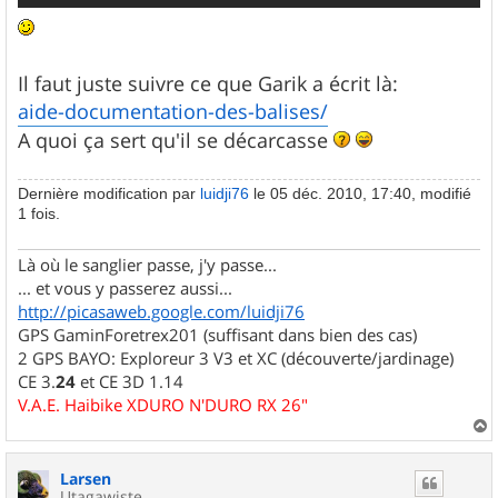
Il faut juste suivre ce que Garik a écrit là:
aide-documentation-des-balises/
A quoi ça sert qu'il se décarcasse
Dernière modification par
luidji76
le 05 déc. 2010, 17:40, modifié
1 fois.
Là où le sanglier passe, j'y passe...
... et vous y passerez aussi...
http://picasaweb.google.com/luidji76
GPS GaminForetrex201 (suffisant dans bien des cas)
2 GPS BAYO: Exploreur 3 V3 et XC (découverte/jardinage)
CE 3.
24
et CE 3D 1.14
V.A.E. Haibike XDURO N'DURO RX 26"
a
u
Larsen
t
Utagawiste