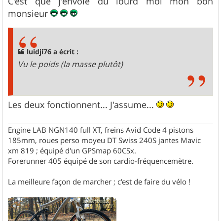
C'est que j'envoie du lourd moi mon bon
monsieur
luidji76 a écrit :
Vu le poids (la masse plutôt)
Les deux fonctionnent... J'assume...
Engine LAB NGN140 full XT, freins Avid Code 4 pistons
185mm, roues perso moyeu DT Swiss 240S jantes Mavic
xm 819 ; équipé d'un GPSmap 60CSx.
Forerunner 405 équipé de son cardio-fréquencemètre.
La meilleure façon de marcher ; c'est de faire du vélo !