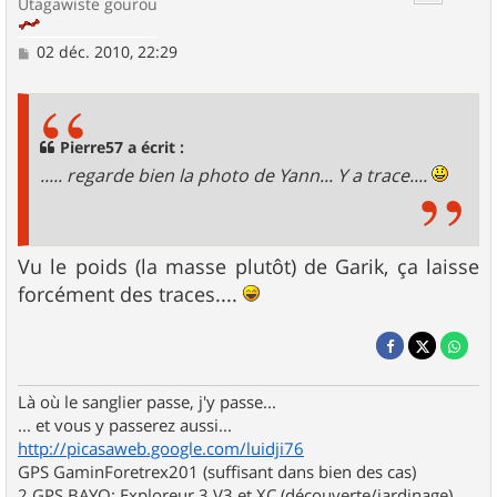
Utagawiste gourou
M
02 déc. 2010, 22:29
e
s
s
a
g
Pierre57 a écrit :
e
..... regarde bien la photo de Yann... Y a trace....
Vu le poids (la masse plutôt) de Garik, ça laisse
forcément des traces....
Là où le sanglier passe, j'y passe...
... et vous y passerez aussi...
http://picasaweb.google.com/luidji76
GPS GaminForetrex201 (suffisant dans bien des cas)
2 GPS BAYO: Exploreur 3 V3 et XC (découverte/jardinage)