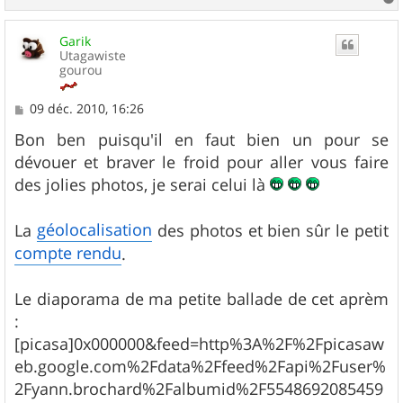
a
u
Garik
t
Utagawiste
gourou
M
09 déc. 2010, 16:26
e
s
Bon ben puisqu'il en faut bien un pour se
s
dévouer et braver le froid pour aller vous faire
a
g
des jolies photos, je serai celui là
e
géolocalisation
La
des photos et bien sûr le petit
compte rendu
.
Le diaporama de ma petite ballade de cet aprèm
:
[picasa]0x000000&feed=http%3A%2F%2Fpicasaw
eb.google.com%2Fdata%2Ffeed%2Fapi%2Fuser%
2Fyann.brochard%2Falbumid%2F5548692085459