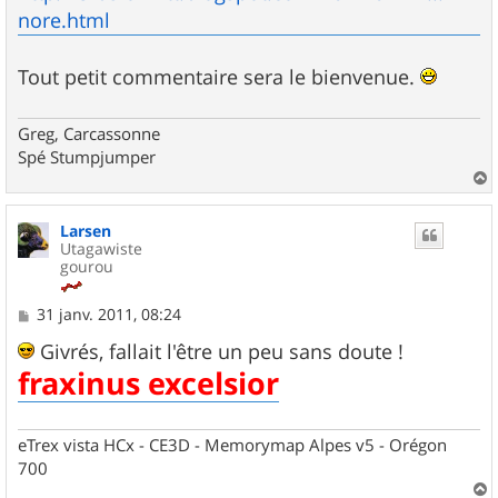
nore.html
Tout petit commentaire sera le bienvenue.
Greg, Carcassonne
Spé Stumpjumper
a
u
Larsen
t
Utagawiste
gourou
M
31 janv. 2011, 08:24
e
s
Givrés, fallait l'être un peu sans doute !
s
fraxinus excelsior
a
g
e
eTrex vista HCx - CE3D - Memorymap Alpes v5 - Orégon
700