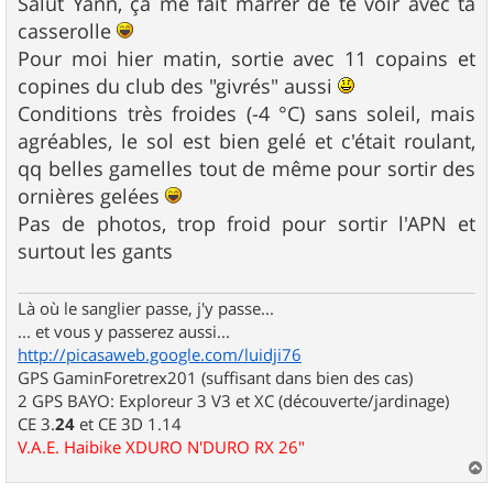
s
Salut Yann, ça me fait marrer de te voir avec ta
s
casserolle
a
g
Pour moi hier matin, sortie avec 11 copains et
e
copines du club des "givrés" aussi
Conditions très froides (-4 °C) sans soleil, mais
agréables, le sol est bien gelé et c'était roulant,
qq belles gamelles tout de même pour sortir des
ornières gelées
Pas de photos, trop froid pour sortir l'APN et
surtout les gants
Là où le sanglier passe, j'y passe...
... et vous y passerez aussi...
http://picasaweb.google.com/luidji76
GPS GaminForetrex201 (suffisant dans bien des cas)
2 GPS BAYO: Exploreur 3 V3 et XC (découverte/jardinage)
CE 3.
24
et CE 3D 1.14
V.A.E. Haibike XDURO N'DURO RX 26"
a