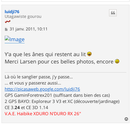
a
u
luidji76
t
Utagawiste gourou
M
31 janv. 2011, 10:11
e
s
s
a
g
Y'a que les ânes qui restent au lit
e
Merci Larsen pour ces belles photos, encore
Là où le sanglier passe, j'y passe...
... et vous y passerez aussi...
http://picasaweb.google.com/luidji76
GPS GaminForetrex201 (suffisant dans bien des cas)
2 GPS BAYO: Exploreur 3 V3 et XC (découverte/jardinage)
CE 3.
24
et CE 3D 1.14
V.A.E. Haibike XDURO N'DURO RX 26"
a
u