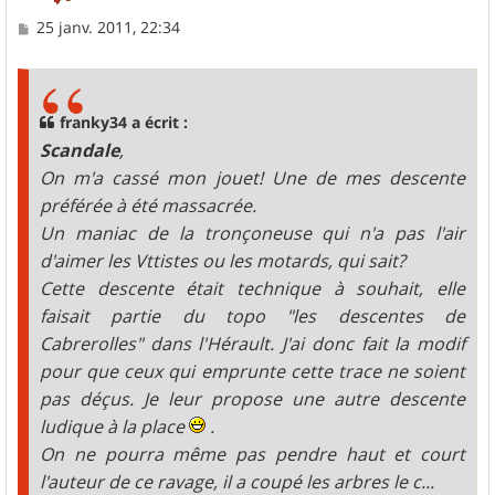
M
25 janv. 2011, 22:34
e
s
s
a
g
franky34 a écrit :
e
Scandale
,
On m'a cassé mon jouet! Une de mes descente
préférée à été massacrée.
Un maniac de la tronçoneuse qui n'a pas l'air
d'aimer les Vttistes ou les motards, qui sait?
Cette descente était technique à souhait, elle
faisait partie du topo "les descentes de
Cabrerolles" dans l'Hérault. J'ai donc fait la modif
pour que ceux qui emprunte cette trace ne soient
pas déçus. Je leur propose une autre descente
ludique à la place
.
On ne pourra même pas pendre haut et court
l'auteur de ce ravage, il a coupé les arbres le c...