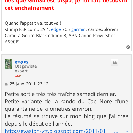
dés que Glm34 est dispo, je lui fait découvrir
cet enchainement
Quand l'appétit va, tout va !
stump FSR comp 29 ",
edge
705
garmin
, cartoexplorer3,
Camèra Gopro Black edition 3, APN Canon Powershot
A590IS
a
u
gegrey
t
Utagawiste
expert
M
25 janv. 2011, 23:12
e
s
Petite sortie très très fraîche samedi dernier.
s
Petite variante de la rando du Cap Nore d'une
a
g
quarantaine de kilomètres environ.
e
Le résumé se trouve sur mon blog que j'ai crée
depuis le début de l'année.
http://evasion-vtt.blogspot.com/2011/01 ... -