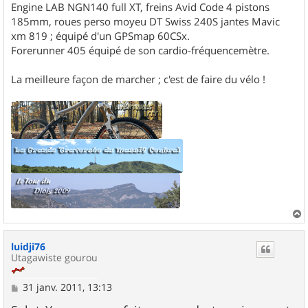
Engine LAB NGN140 full XT, freins Avid Code 4 pistons
185mm, roues perso moyeu DT Swiss 240S jantes Mavic
xm 819 ; équipé d'un GPSmap 60CSx.
Forerunner 405 équipé de son cardio-fréquencemètre.
La meilleure façon de marcher ; c'est de faire du vélo !
a
u
luidji76
t
Utagawiste gourou
M
31 janv. 2011, 13:13
e