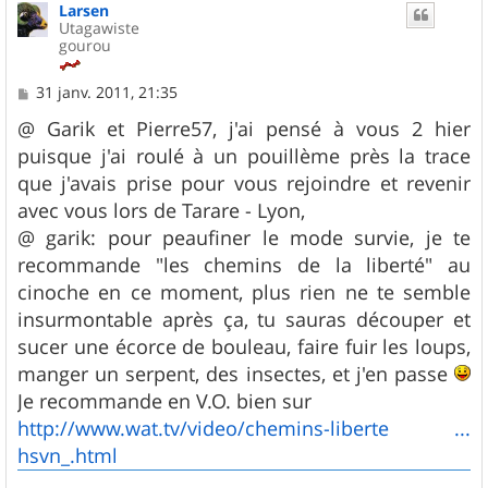
Larsen
t
Utagawiste
gourou
M
31 janv. 2011, 21:35
e
s
@ Garik et Pierre57, j'ai pensé à vous 2 hier
s
puisque j'ai roulé à un pouillème près la trace
a
g
que j'avais prise pour vous rejoindre et revenir
e
avec vous lors de Tarare - Lyon,
@ garik: pour peaufiner le mode survie, je te
recommande "les chemins de la liberté" au
cinoche en ce moment, plus rien ne te semble
insurmontable après ça, tu sauras découper et
sucer une écorce de bouleau, faire fuir les loups,
manger un serpent, des insectes, et j'en passe
Je recommande en V.O. bien sur
http://www.wat.tv/video/chemins-liberte ...
hsvn_.html