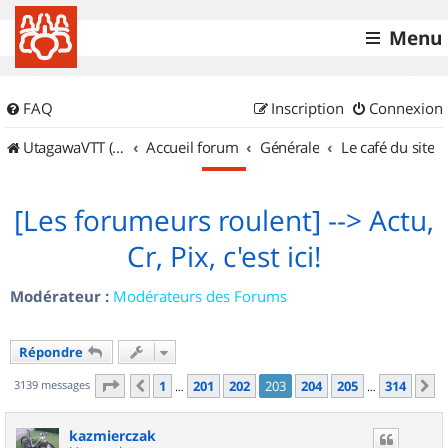
Menu
FAQ
Inscription
Connexion
UtagawaVTT (Randos VTT et VTTAE avec traces GPS)
Accueil forum
Générale
Le café du site
[Les forumeurs roulent] --> Actu,
Cr, Pix, c'est ici!
Modérateur :
Modérateurs des Forums
Répondre
Page
203
sur
314
3139 messages
1
201
202
203
204
205
314
Précédent
S
…
…
kazmierczak