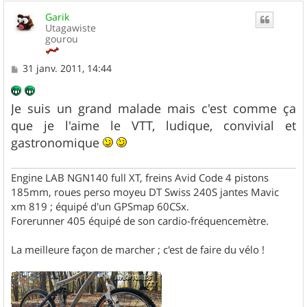
u
Garik
t
Utagawiste
gourou
M
31 janv. 2011, 14:44
e
s
s
Je suis un grand malade mais c'est comme ça
a
g
que je l'aime le VTT, ludique, convivial et
e
gastronomique
Engine LAB NGN140 full XT, freins Avid Code 4 pistons
185mm, roues perso moyeu DT Swiss 240S jantes Mavic
xm 819 ; équipé d'un GPSmap 60CSx.
Forerunner 405 équipé de son cardio-fréquencemètre.
La meilleure façon de marcher ; c'est de faire du vélo !