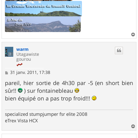
a
u
warm
t
Utagawiste
gourou
M
31 janv. 2011, 17:38
e
s
pareil, hier sortie de 4h30 par -5 (en short bien
s
sûr!!
) sur fontainebleau
a
g
bien équipé on a pas trop froid!!!
e
specialized stumpjumper fsr elite 2008
eTrex Vista HCX
a
u