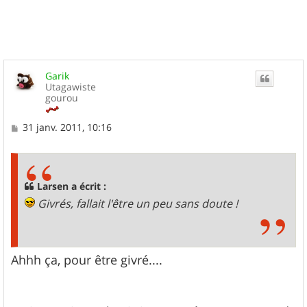
t
Garik
Utagawiste
gourou
M
31 janv. 2011, 10:16
e
s
s
a
g
Larsen a écrit :
e
Givrés, fallait l'être un peu sans doute !
Ahhh ça, pour être givré....