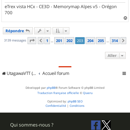
eTrex vista HCx - CE3D - Memorymap Alpes v5 - Orégon
700
a
u
Répondre
t
Page
203
sur
314
3139 messages
1
201
202
203
204
205
314
Précédent
S
…
…
Aller
UtagawaVTT (Randos VTT et VTTAE avec traces GPS)
Accueil forum
Développé par
phpBB
® Forum Software © phpBB Limited
Traduction française officielle
©
Qiaeru
Optimized by:
phpBB SEO
Confidentialité
|
Conditions
Qui sommes-nous ?