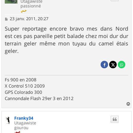
Utagawiste
passionné
M
23 janv. 2011, 20:27
e
s
Super reportage encore bravo mes dans Nord
s
est ces pas pareille petit balade chez moi dur dur
a
g
terrain geler même mon tuyau du camel étais
e
geler.
Fs 900 en 2008
X Control 510 2009
GPS Colorado 300
Cannondale Flash 29er 3 en 2012
a
u
Franky34
t
Utagawiste
gourou