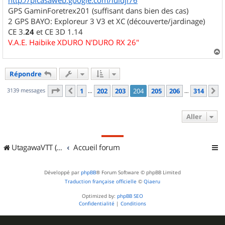
GPS GaminForetrex201 (suffisant dans bien des cas)
2 GPS BAYO: Exploreur 3 V3 et XC (découverte/jardinage)
CE 3.
24
et CE 3D 1.14
V.A.E. Haibike XDURO N'DURO RX 26"
a
u
Répondre
t
Page
204
sur
314
3139 messages
1
202
203
204
205
206
314
Précédent
S
…
…
Aller
UtagawaVTT (Randos VTT et VTTAE avec traces GPS)
Accueil forum
Développé par
phpBB
® Forum Software © phpBB Limited
Traduction française officielle
©
Qiaeru
Optimized by:
phpBB SEO
Confidentialité
|
Conditions