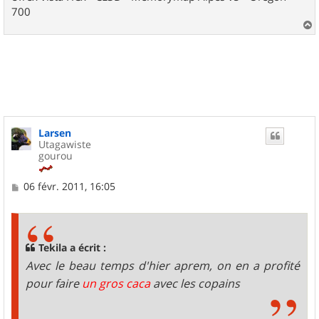
700
a
u
t
Larsen
Utagawiste
gourou
M
06 févr. 2011, 16:05
e
s
s
a
g
Tekila a écrit :
e
Avec le beau temps d'hier aprem, on en a profité
pour faire
un gros caca
avec les copains