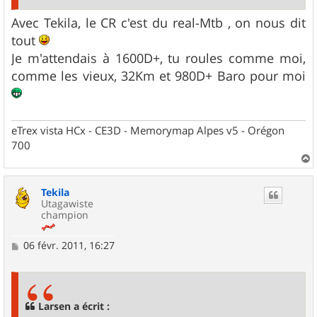
Avec Tekila, le CR c'est du real-Mtb , on nous dit
tout
Je m'attendais à 1600D+, tu roules comme moi,
comme les vieux, 32Km et 980D+ Baro pour moi
eTrex vista HCx - CE3D - Memorymap Alpes v5 - Orégon
700
a
u
Tekila
t
Utagawiste
champion
M
06 févr. 2011, 16:27
e
s
s
a
g
Larsen a écrit :
e