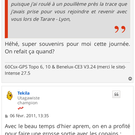
puisque j'ai roulé à un pouillème près la trace que
j'avais prise pour vous rejoindre et revenir avec
vous lors de Tarare - Lyon,
Héhé, super souvenirs pour moi cette journée.
On refait ça quand?
60Csx-GPS Topo 6, 10 & Benelux-CE3 V3.24 (merci le site)-
Intense 27.5
a
u
Tekila
t
Utagawiste
champion
M
06 févr. 2011, 13:35
e
s
Avec le beau temps d'hier aprem, on en a profité
s
pour faire une grosse sortie avec les copains :
a