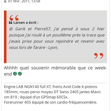
M
01 févr. 2011, 13:58
e
s
s
a
g
Larsen a écrit :
e
@ Garik et Pierre57, j'ai pensé à vous 2 hier
puisque j'ai roulé à un pouillème près la trace que
j'avais prise pour vous rejoindre et revenir avec
vous lors de Tarare - Lyon,
Ahhhh quel souvenir mémorable que ce week-
end
Engine LAB NGN140 full XT, freins Avid Code 4 pistons
185mm, roues perso moyeu DT Swiss 240S jantes Mavic
xm 819 ; équipé d'un GPSmap 60CSx.
Forerunner 405 équipé de son cardio-fréquencemètre.