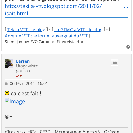
g
http://tekila-vtt.blogspot.com/2011/02/ ...
e
isait.html
[
] - [
] - [
Tekila VTT - le blog
La GTMC à VTT - le blog
]
Arverne VTT : le forum auvergnat du VTT
Stumpjumper EVO Carbone - Etrex Vista Hcx
a
u
Larsen
t
Utagawiste
gourou
M
06 févr. 2011, 16:01
e
s
ça c'est fait !
s
a
g
e
@+
eTrex vista HCx - CE3D - Memorymap Alpes v5 - Orégon