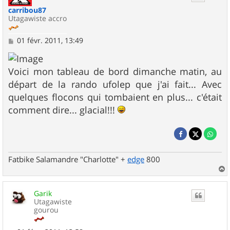
carribou87
Utagawiste accro
M
01 févr. 2011, 13:49
e
s
s
Voici mon tableau de bord dimanche matin, au
a
g
départ de la rando ufolep que j'ai fait... Avec
e
quelques flocons qui tombaient en plus... c'était
comment dire... glacial!!!
Fatbike Salamandre "Charlotte" +
edge
800
a
u
Garik
t
Utagawiste
gourou