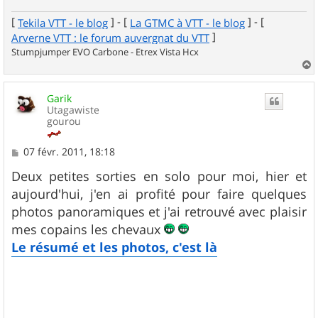
[
] - [
] - [
Tekila VTT - le blog
La GTMC à VTT - le blog
]
Arverne VTT : le forum auvergnat du VTT
Stumpjumper EVO Carbone - Etrex Vista Hcx
a
u
Garik
t
Utagawiste
gourou
M
07 févr. 2011, 18:18
e
s
Deux petites sorties en solo pour moi, hier et
s
aujourd'hui, j'en ai profité pour faire quelques
a
g
photos panoramiques et j'ai retrouvé avec plaisir
e
mes copains les chevaux
Le résumé et les photos, c'est là