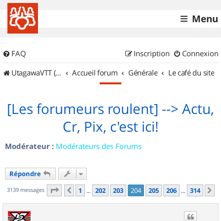
Menu
FAQ
Inscription
Connexion
UtagawaVTT (Randos VTT et VTTAE avec traces GPS)
Accueil forum
Générale
Le café du site
[Les forumeurs roulent] --> Actu,
Cr, Pix, c'est ici!
Modérateur :
Modérateurs des Forums
Répondre
Page
204
sur
314
3139 messages
1
202
203
204
205
206
314
Précédent
S
…
…