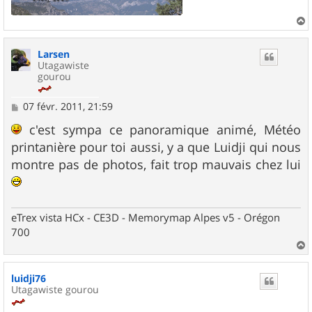
a
u
Larsen
t
Utagawiste
gourou
M
07 févr. 2011, 21:59
e
s
c'est sympa ce panoramique animé, Météo
s
printanière pour toi aussi, y a que Luidji qui nous
a
g
montre pas de photos, fait trop mauvais chez lui
e
eTrex vista HCx - CE3D - Memorymap Alpes v5 - Orégon
700
a
u
luidji76
t
Utagawiste gourou