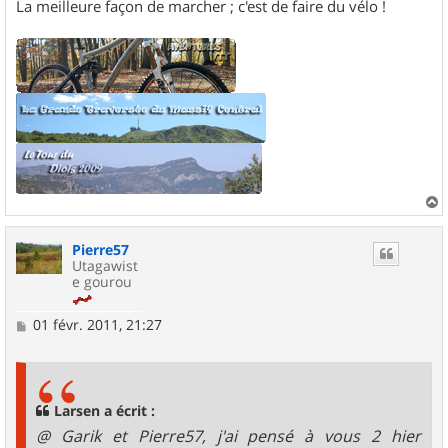
La meilleure façon de marcher ; c'est de faire du vélo !
a
u
Pierre57
t
Utagawist
e gourou
M
01 févr. 2011, 21:27
e
s
s
a
g
Larsen a écrit :
e
@ Garik et Pierre57, j'ai pensé à vous 2 hier