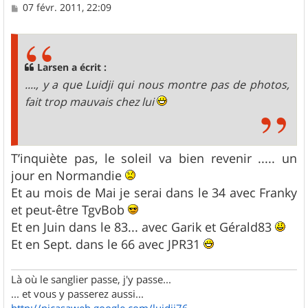
M
07 févr. 2011, 22:09
e
s
s
a
g
Larsen a écrit :
e
...., y a que Luidji qui nous montre pas de photos,
fait trop mauvais chez lui
T’inquiète pas, le soleil va bien revenir ..... un
jour en Normandie
Et au mois de Mai je serai dans le 34 avec Franky
et peut-être TgvBob
Et en Juin dans le 83... avec Garik et Gérald83
Et en Sept. dans le 66 avec JPR31
Là où le sanglier passe, j'y passe...
... et vous y passerez aussi...
http://picasaweb.google.com/luidji76