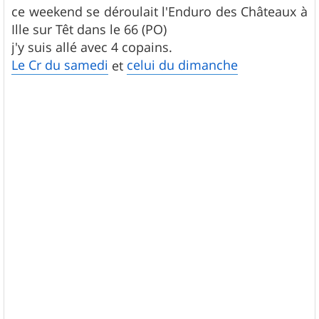
s
ce weekend se déroulait l'Enduro des Châteaux à
s
Ille sur Têt dans le 66 (PO)
a
g
j'y suis allé avec 4 copains.
e
Le Cr du samedi
celui du dimanche
et