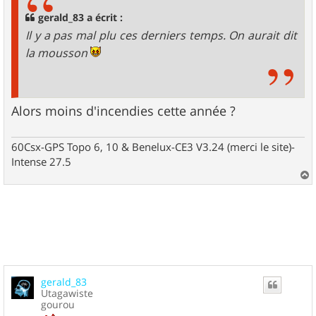
a
g
gerald_83 a écrit :
e
Il y a pas mal plu ces derniers temps. On aurait dit
la mousson
Alors moins d'incendies cette année ?
60Csx-GPS Topo 6, 10 & Benelux-CE3 V3.24 (merci le site)-
Intense 27.5
a
u
t
gerald_83
Utagawiste
gourou