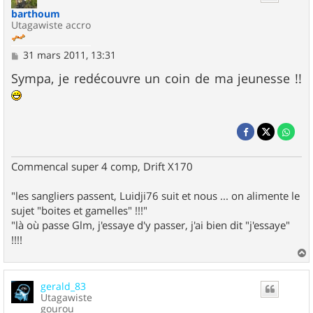
barthoum
Utagawiste accro
M
31 mars 2011, 13:31
e
s
Sympa, je redécouvre un coin de ma jeunesse !!
s
a
g
e
Commencal super 4 comp, Drift X170
"les sangliers passent, Luidji76 suit et nous ... on alimente le
sujet "boites et gamelles" !!!"
"là où passe Glm, j'essaye d'y passer, j'ai bien dit "j'essaye"
!!!!
a
u
gerald_83
t
Utagawiste
gourou