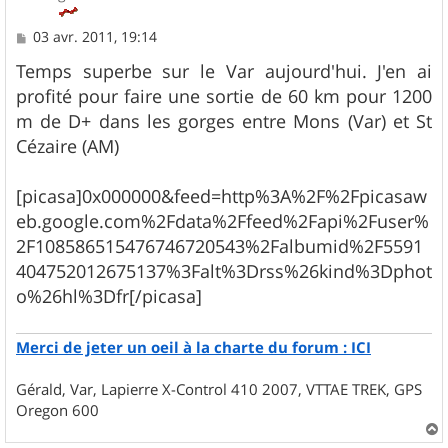
M
03 avr. 2011, 19:14
e
s
Temps superbe sur le Var aujourd'hui. J'en ai
s
profité pour faire une sortie de 60 km pour 1200
a
g
m de D+ dans les gorges entre Mons (Var) et St
e
Cézaire (AM)
[picasa]0x000000&feed=http%3A%2F%2Fpicasaw
eb.google.com%2Fdata%2Ffeed%2Fapi%2Fuser%
2F108586515476746720543%2Falbumid%2F5591
404752012675137%3Falt%3Drss%26kind%3Dphot
o%26hl%3Dfr[/picasa]
Merci de jeter un oeil à la charte du forum : ICI
Gérald, Var, Lapierre X-Control 410 2007, VTTAE TREK, GPS
Oregon 600
a