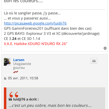
bon les couleurs....
e
Là où le sanglier passe, j'y passe...
... et vous y passerez aussi...
http://picasaweb.google.com/luidji76
GPS GaminForetrex201 (suffisant dans bien des cas)
2 GPS BAYO: Exploreur 3 V3 et XC (découverte/jardinage)
CE 3.
24
et CE 3D 1.14
V.A.E. Haibike XDURO N'DURO RX 26"
a
u
Larsen
t
Utagawiste
gourou
M
05 avr. 2011, 10:58
e
s
s
a
g
luidji76 a écrit :
e
...c'est un peu sobre, mais bon les couleurs....