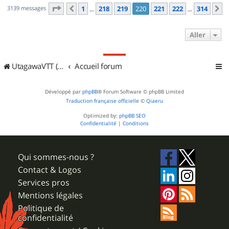
Page
220
sur
314
3139 messages
1
218
219
220
221
222
314
Précédent
S
…
…
Aller
UtagawaVTT (Randos VTT et VTTAE avec traces GPS)
Accueil forum
Développé par
phpBB
® Forum Software © phpBB Limited
Traduction française officielle
©
Qiaeru
Optimized by:
phpBB SEO
Confidentialité
|
Conditions
Qui sommes-nous ?
Contact & Logos
Services pros
Mentions légales
Politique de
confidentialité