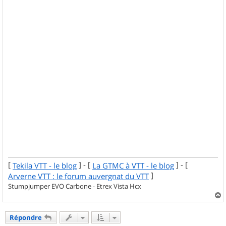
[
] - [
] - [
Tekila VTT - le blog
La GTMC à VTT - le blog
]
Arverne VTT : le forum auvergnat du VTT
Stumpjumper EVO Carbone - Etrex Vista Hcx
a
u
Répondre
t