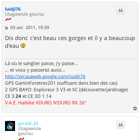
u
luidji76
t
Utagawiste gourou
M
03 avr. 2011, 19:39
e
s
Dis donc c'est beau ces gorges et il y a beaucoup
s
d'eau
a
g
e
Là où le sanglier passe, j'y passe...
... et vous y passerez aussi...
http://picasaweb.google.com/luidji76
GPS GaminForetrex201 (suffisant dans bien des cas)
2 GPS BAYO: Exploreur 3 V3 et XC (découverte/jardinage)
CE 3.
24
et CE 3D 1.14
V.A.E. Haibike XDURO N'DURO RX 26"
a
u
gerald_83
t
Utagawiste
gourou