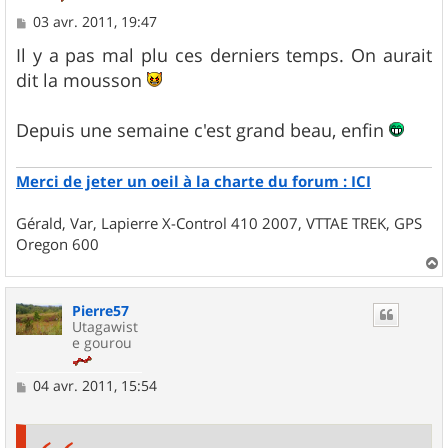
M
03 avr. 2011, 19:47
e
s
Il y a pas mal plu ces derniers temps. On aurait
s
dit la mousson
a
g
e
Depuis une semaine c'est grand beau, enfin
Merci de jeter un oeil à la charte du forum : ICI
Gérald, Var, Lapierre X-Control 410 2007, VTTAE TREK, GPS
Oregon 600
a
u
Pierre57
t
Utagawist
e gourou
M
04 avr. 2011, 15:54
e
s
s