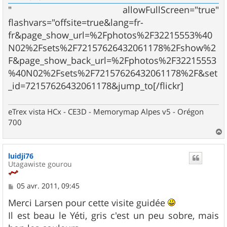
" allowFullScreen="true"
flashvars="offsite=true&lang=fr-
fr&page_show_url=%2Fphotos%2F32215553%40
N02%2Fsets%2F72157626432061178%2Fshow%2
F&page_show_back_url=%2Fphotos%2F32215553
%40N02%2Fsets%2F72157626432061178%2F&set
_id=72157626432061178&jump_to[/flickr]
eTrex vista HCx - CE3D - Memorymap Alpes v5 - Orégon
700
a
u
luidji76
t
Utagawiste gourou
M
05 avr. 2011, 09:45
e
s
Merci Larsen pour cette visite guidée
s
Il est beau le Yéti, gris c'est un peu sobre, mais
a
g