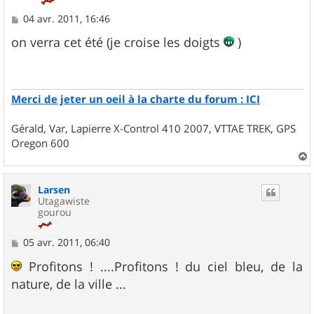
M
04 avr. 2011, 16:46
e
s
on verra cet été (je croise les doigts
)
s
a
g
e
Merci de jeter un oeil à la charte du forum : ICI
Gérald, Var, Lapierre X-Control 410 2007, VTTAE TREK, GPS
Oregon 600
a
u
Larsen
t
Utagawiste
gourou
M
05 avr. 2011, 06:40
e
s
Profitons ! ....Profitons ! du ciel bleu, de la
s
nature, de la ville ...
a
g
e