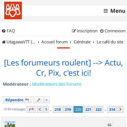
Menu
FAQ
Inscription
Connexion
UtagawaVTT (Randos VTT et VTTAE avec traces GPS)
Accueil forum
Générale
Le café du site
[Les forumeurs roulent] --> Actu,
Cr, Pix, c'est ici!
Modérateur :
Modérateurs des Forums
Répondre
Page
220
sur
314
3139 messages
1
218
219
220
221
222
314
Précédent
S
…
…