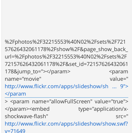
%2Fphotos%2F32215553%40N02%2Fsets%2F721
57626432061178%2Fshow%2F&page_show_back_
url=%2Fphotos%2F32215553%40N02%2Fsets%2F
72157626432061178%2F&set_id=72157626432061
178&jump_to="></param> <param
name="movie" value="
http://www.flickr.com/apps/slideshow/sh ... 9">
</param
> <param name="allowFullScreen" value="true">
</param><embed type="application/x-
shockwave-flash" src="
http://www.flickr.com/apps/slideshow/show.swf?
v=71649