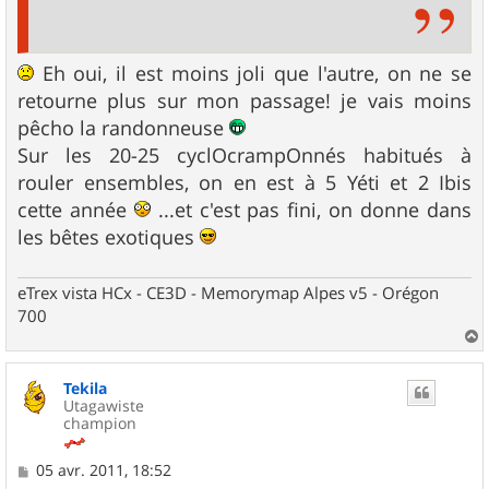
Eh oui, il est moins joli que l'autre, on ne se
retourne plus sur mon passage! je vais moins
pêcho la randonneuse
Sur les 20-25 cyclOcrampOnnés habitués à
rouler ensembles, on en est à 5 Yéti et 2 Ibis
cette année
...et c'est pas fini, on donne dans
les bêtes exotiques
eTrex vista HCx - CE3D - Memorymap Alpes v5 - Orégon
700
a
u
Tekila
t
Utagawiste
champion
M
05 avr. 2011, 18:52
e