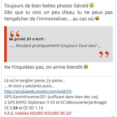
e
s
Toujours de bien belles photos Gérald
s
Dès que tu vois un peu d'eau, tu ne peux pas
a
g
t’empêcher de l'immortaliser... au cas où
e
gerald_83 a écrit :
..... Roulant pratiquement toujours tout seul ....
Ne t’inquiètes pas, on arrive bientôt
Là où le sanglier passe, j'y passe...
... et vous y passerez aussi...
http://picasaweb.google.com/luidji76
GPS GaminForetrex201 (suffisant dans bien des cas)
2 GPS BAYO: Exploreur 3 V3 et XC (découverte/jardinage)
CE 3.
24
et CE 3D 1.14
V.A.E. Haibike XDURO N'DURO RX 26"