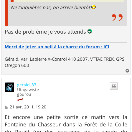
Ne t’inquiètes pas, on arrive bientôt
Pas de problème je vous attends
Merci de jeter un oeil à la charte du forum : ICI
Gérald, Var, Lapierre X-Control 410 2007, VTTAE TREK, GPS
Oregon 600
a
u
gerald_83
t
Utagawiste
gourou
M
21 avr. 2011, 19:20
e
s
Et encore une petite sortie ce matin vers la
s
Fontaine du Chasseur dans la Forêt de la Colle
a
g
du Rouët (un des passages de la rando du