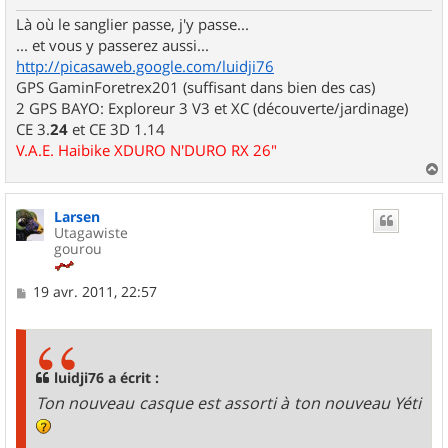
Là où le sanglier passe, j'y passe...
... et vous y passerez aussi...
http://picasaweb.google.com/luidji76
GPS GaminForetrex201 (suffisant dans bien des cas)
2 GPS BAYO: Exploreur 3 V3 et XC (découverte/jardinage)
CE 3.
24
et CE 3D 1.14
V.A.E. Haibike XDURO N'DURO RX 26"
a
u
Larsen
t
Utagawiste
gourou
M
19 avr. 2011, 22:57
e
s
s
a
g
luidji76 a écrit :
e
Ton nouveau casque est assorti à ton nouveau Yéti