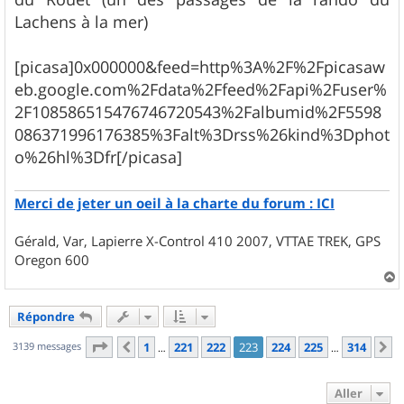
e
Lachens à la mer)
[picasa]0x000000&feed=http%3A%2F%2Fpicasaw
eb.google.com%2Fdata%2Ffeed%2Fapi%2Fuser%
2F108586515476746720543%2Falbumid%2F5598
086371996176385%3Falt%3Drss%26kind%3Dphot
o%26hl%3Dfr[/picasa]
Merci de jeter un oeil à la charte du forum : ICI
Gérald, Var, Lapierre X-Control 410 2007, VTTAE TREK, GPS
Oregon 600
a
u
Répondre
t
Page
223
sur
314
3139 messages
1
221
222
223
224
225
314
Précédent
S
…
…
Aller