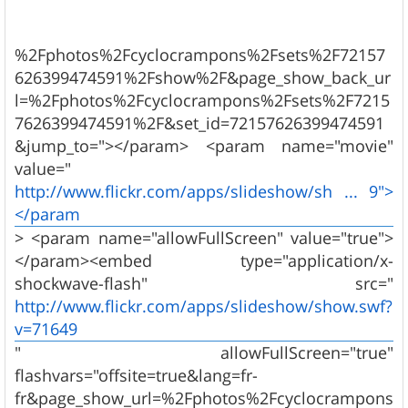
%2Fphotos%2Fcyclocrampons%2Fsets%2F72157
626399474591%2Fshow%2F&page_show_back_ur
l=%2Fphotos%2Fcyclocrampons%2Fsets%2F7215
7626399474591%2F&set_id=72157626399474591
&jump_to="></param> <param name="movie"
value="
http://www.flickr.com/apps/slideshow/sh ... 9">
</param
> <param name="allowFullScreen" value="true">
</param><embed type="application/x-
shockwave-flash" src="
http://www.flickr.com/apps/slideshow/show.swf?
v=71649
" allowFullScreen="true"
flashvars="offsite=true&lang=fr-
fr&page_show_url=%2Fphotos%2Fcyclocrampons