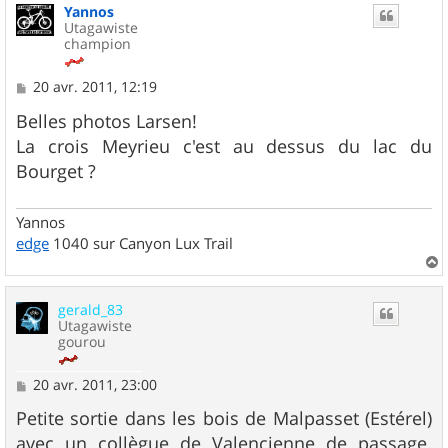
Yannos
Utagawiste
champion
M
20 avr. 2011, 12:19
e
s
Belles photos Larsen!
s
La crois Meyrieu c'est au dessus du lac du
a
g
Bourget ?
e
Yannos
edge
1040 sur Canyon Lux Trail
a
u
gerald_83
t
Utagawiste
gourou
M
20 avr. 2011, 23:00
e
s
Petite sortie dans les bois de Malpasset (Estérel)
s
avec un collègue de Valencienne de passage.
a