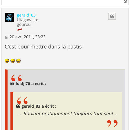
a
u
gerald_83
t
Utagawiste
gourou
M
20 avr. 2011, 23:23
e
s
C'est pour mettre dans la pastis
s
a
g
e
luidji76 a écrit :
gerald_83 a écrit :
..... Roulant pratiquement toujours tout seul ....