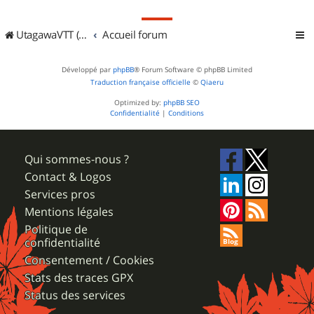
UtagawaVTT (Randos VTT et VTTAE avec traces GPS)
Accueil forum
Développé par
phpBB
® Forum Software © phpBB Limited
Traduction française officielle
©
Qiaeru
Optimized by:
phpBB SEO
Confidentialité
|
Conditions
Qui sommes-nous ?
Contact & Logos
Services pros
Mentions légales
Politique de
confidentialité
Consentement / Cookies
Stats des traces GPX
Status des services