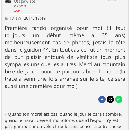
Utagawiste
expert
M
17 avr. 2011, 18:49
e
s
Première rando organisé pour moi (il faut
s
toujours un début même a 35 ans)
a
g
malheureusement pas de photos, j'etais la tête
e
dans le guidon ^^. En tout cas ce fut un moment
de pur plaisir entouré de vététiste tous plus
sympa les uns que les autres. Merci au mountain
bike de jacou pour ce parcours bien ludique (la
trace a venir une fois arrangé sur le site, ce sera
aussi une première pour moi)
« Quand ton moral est bas, quand le jour te paraît sombre,
quand le travail devient monotone, quand l’espoir n’y est
pas, grimpe sur un vélo et roule sans penser à autre chose