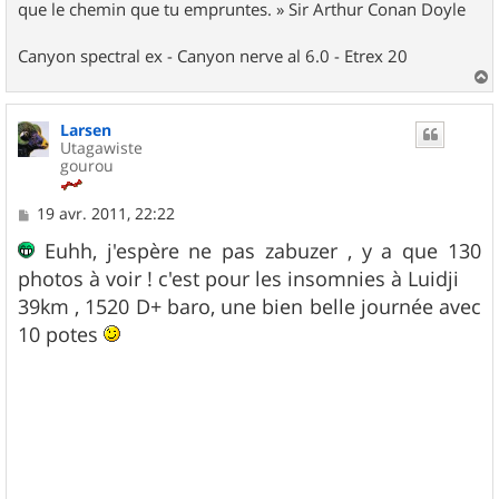
que le chemin que tu empruntes. » Sir Arthur Conan Doyle
Canyon spectral ex - Canyon nerve al 6.0 - Etrex 20
a
u
Larsen
t
Utagawiste
gourou
M
19 avr. 2011, 22:22
e
s
Euhh, j'espère ne pas zabuzer , y a que 130
s
photos à voir ! c'est pour les insomnies à Luidji
a
g
39km , 1520 D+ baro, une bien belle journée avec
e
10 potes