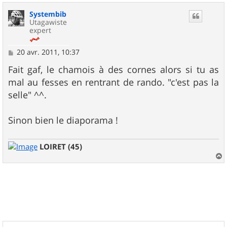
u
Systembib
t
Utagawiste
expert
M
20 avr. 2011, 10:37
e
s
Fait gaf, le chamois à des cornes alors si tu as
s
mal au fesses en rentrant de rando. "c'est pas la
a
g
selle" ^^.
e
Sinon bien le diaporama !
LOIRET (45)
a
u
t