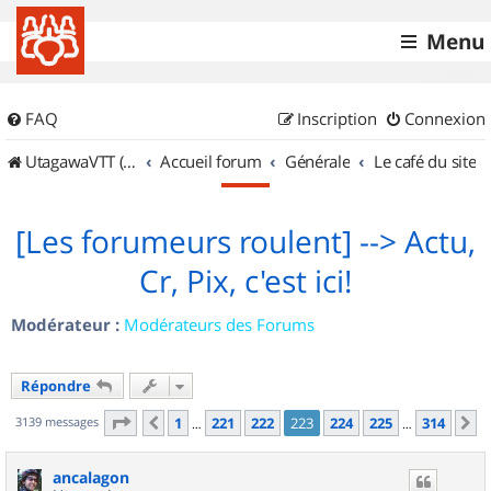
Menu
FAQ
Inscription
Connexion
UtagawaVTT (Randos VTT et VTTAE avec traces GPS)
Accueil forum
Générale
Le café du site
[Les forumeurs roulent] --> Actu,
Cr, Pix, c'est ici!
Modérateur :
Modérateurs des Forums
Répondre
Page
223
sur
314
3139 messages
1
221
222
223
224
225
314
Précédent
S
…
…
ancalagon