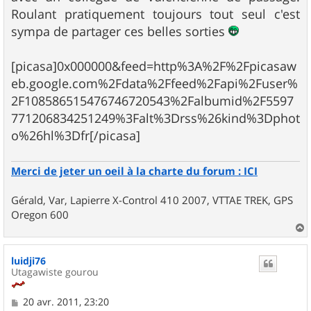
g
Roulant pratiquement toujours tout seul c'est
e
sympa de partager ces belles sorties
[picasa]0x000000&feed=http%3A%2F%2Fpicasaw
eb.google.com%2Fdata%2Ffeed%2Fapi%2Fuser%
2F108586515476746720543%2Falbumid%2F5597
771206834251249%3Falt%3Drss%26kind%3Dphot
o%26hl%3Dfr[/picasa]
Merci de jeter un oeil à la charte du forum : ICI
Gérald, Var, Lapierre X-Control 410 2007, VTTAE TREK, GPS
Oregon 600
a
u
luidji76
t
Utagawiste gourou
M
20 avr. 2011, 23:20