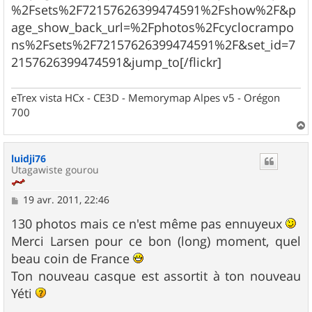
%2Fsets%2F72157626399474591%2Fshow%2F&p
age_show_back_url=%2Fphotos%2Fcyclocrampo
ns%2Fsets%2F72157626399474591%2F&set_id=7
2157626399474591&jump_to[/flickr]
eTrex vista HCx - CE3D - Memorymap Alpes v5 - Orégon
700
a
u
luidji76
t
Utagawiste gourou
M
19 avr. 2011, 22:46
e
s
130 photos mais ce n'est même pas ennuyeux
s
Merci Larsen pour ce bon (long) moment, quel
a
g
beau coin de France
e
Ton nouveau casque est assortit à ton nouveau
Yéti