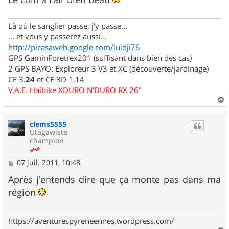
Là où le sanglier passe, j'y passe...
... et vous y passerez aussi...
http://picasaweb.google.com/luidji76
GPS GaminForetrex201 (suffisant dans bien des cas)
2 GPS BAYO: Exploreur 3 V3 et XC (découverte/jardinage)
CE 3.
24
et CE 3D 1.14
V.A.E. Haibike XDURO N'DURO RX 26"
a
u
clems5555
t
Utagawiste
champion
M
07 juil. 2011, 10:48
e
s
Après j'entends dire que ça monte pas dans ma
s
région
a
g
e
https://aventurespyreneennes.wordpress.com/