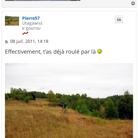
a
u
Pierre57
t
Utagawist
e gourou
M
08 juil. 2011, 14:18
e
s
Effectivement, t'as déjà roulé par là
s
a
g
e