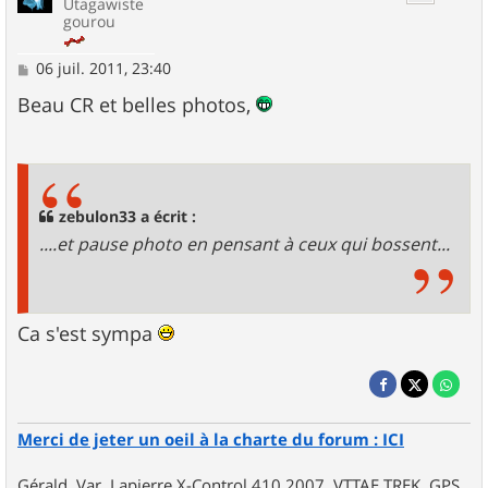
Utagawiste
gourou
M
06 juil. 2011, 23:40
e
s
Beau CR et belles photos,
s
a
g
e
zebulon33 a écrit :
....et pause photo en pensant à ceux qui bossent...
Ca s'est sympa
Merci de jeter un oeil à la charte du forum : ICI
Gérald, Var, Lapierre X-Control 410 2007, VTTAE TREK, GPS