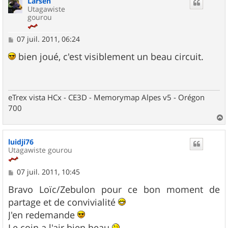
Larsen
t
Utagawiste
gourou
M
07 juil. 2011, 06:24
e
s
bien joué, c'est visiblement un beau circuit.
s
a
g
e
eTrex vista HCx - CE3D - Memorymap Alpes v5 - Orégon
700
a
u
luidji76
t
Utagawiste gourou
M
07 juil. 2011, 10:45
e
s
Bravo Loïc/Zebulon pour ce bon moment de
s
partage et de convivialité
a
g
J'en redemande
e
Le coin a l'air bien beau