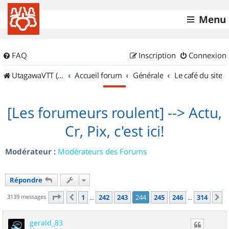
Menu
FAQ
Inscription
Connexion
UtagawaVTT (Randos VTT et VTTAE avec traces GPS)
Accueil forum
Générale
Le café du site
[Les forumeurs roulent] --> Actu,
Cr, Pix, c'est ici!
Modérateur :
Modérateurs des Forums
Répondre
Page
244
sur
314
3139 messages
1
242
243
244
245
246
314
Précédent
S
…
…
gerald_83