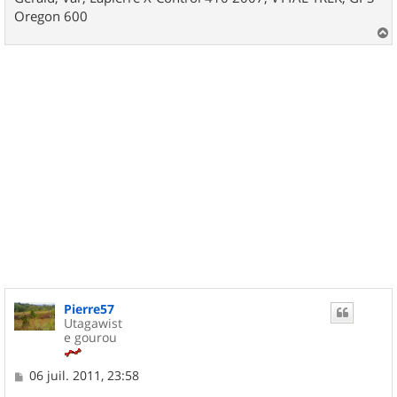
Oregon 600
a
u
t
Pierre57
Utagawist
e gourou
M
06 juil. 2011, 23:58
e