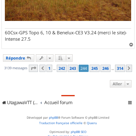
60Csx-GPS Topo 6, 10 & Benelux-CE3 V3.24 (merci le site)-
Intense 27.5
a
u
Répondre
t
Page
244
sur
314
3139 messages
1
242
243
244
245
246
314
Précédent
S
…
…
Aller
UtagawaVTT (Randos VTT et VTTAE avec traces GPS)
Accueil forum
Développé par
phpBB
® Forum Software © phpBB Limited
Traduction française officielle
©
Qiaeru
Optimized by:
phpBB SEO