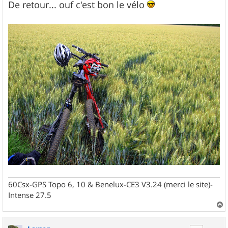
s
De retour... ouf c'est bon le vélo
s
a
g
e
60Csx-GPS Topo 6, 10 & Benelux-CE3 V3.24 (merci le site)-
Intense 27.5
a
u