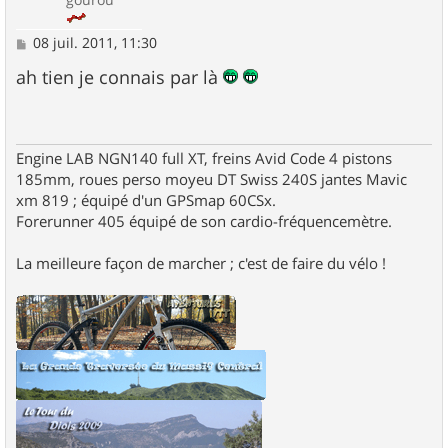
M
08 juil. 2011, 11:30
e
s
ah tien je connais par là
s
a
g
e
Engine LAB NGN140 full XT, freins Avid Code 4 pistons
185mm, roues perso moyeu DT Swiss 240S jantes Mavic
xm 819 ; équipé d'un GPSmap 60CSx.
Forerunner 405 équipé de son cardio-fréquencemètre.
La meilleure façon de marcher ; c'est de faire du vélo !