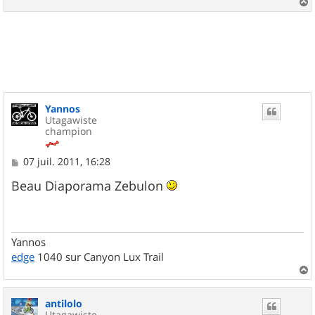
a
u
t
Yannos
Utagawiste
champion
M
07 juil. 2011, 16:28
e
s
Beau Diaporama Zebulon
s
a
g
e
Yannos
edge
1040 sur Canyon Lux Trail
a
u
antilolo
t
Utagawiste