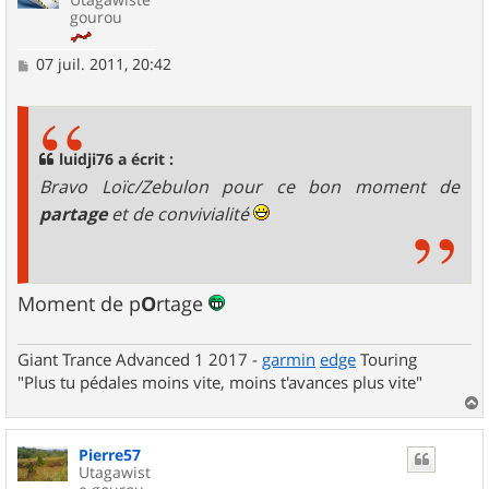
gourou
M
07 juil. 2011, 20:42
e
s
s
a
g
luidji76 a écrit :
e
Bravo Loïc/Zebulon pour ce bon moment de
partage
et de convivialité
Moment de p
O
rtage
Giant Trance Advanced 1 2017 -
garmin
edge
Touring
"Plus tu pédales moins vite, moins t'avances plus vite"
a
u
Pierre57
t
Utagawist