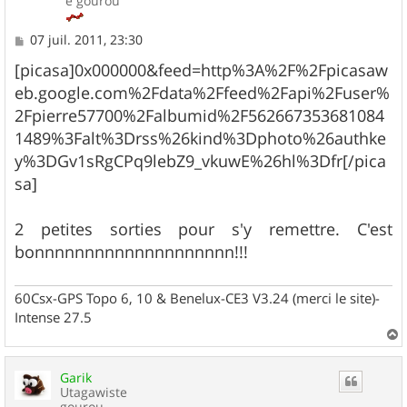
e gourou
M
07 juil. 2011, 23:30
e
s
[picasa]0x000000&feed=http%3A%2F%2Fpicasaw
s
eb.google.com%2Fdata%2Ffeed%2Fapi%2Fuser%
a
g
2Fpierre57700%2Falbumid%2F562667353681084
e
1489%3Falt%3Drss%26kind%3Dphoto%26authke
y%3DGv1sRgCPq9lebZ9_vkuwE%26hl%3Dfr[/pica
sa]
2 petites sorties pour s'y remettre. C'est
bonnnnnnnnnnnnnnnnnnnn!!!
60Csx-GPS Topo 6, 10 & Benelux-CE3 V3.24 (merci le site)-
Intense 27.5
a
u
Garik
t
Utagawiste
gourou