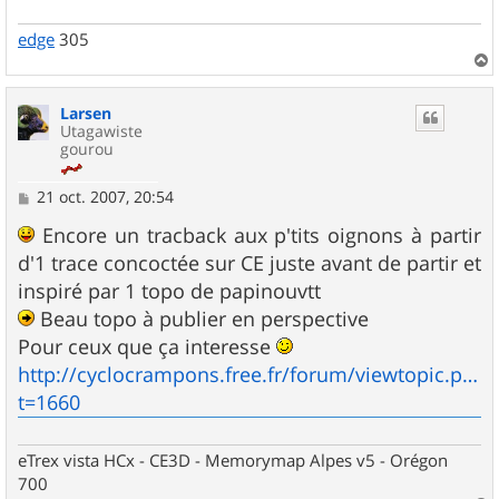
edge
305
a
u
Larsen
t
Utagawiste
gourou
M
21 oct. 2007, 20:54
e
s
Encore un tracback aux p'tits oignons à partir
s
d'1 trace concoctée sur CE juste avant de partir et
a
g
inspiré par 1 topo de papinouvtt
e
Beau topo à publier en perspective
Pour ceux que ça interesse
http://cyclocrampons.free.fr/forum/viewtopic.php?
t=1660
eTrex vista HCx - CE3D - Memorymap Alpes v5 - Orégon
700