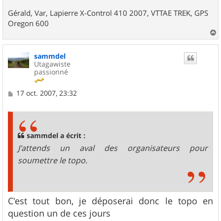
Gérald, Var, Lapierre X-Control 410 2007, VTTAE TREK, GPS
Oregon 600
a
u
sammdel
t
Utagawiste
passionné
M
17 oct. 2007, 23:32
e
s
s
a
g
sammdel a écrit :
e
J'attends un aval des organisateurs pour
soumettre le topo.
C'est tout bon, je déposerai donc le topo en
question un de ces jours