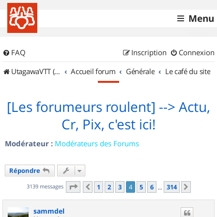
Menu
FAQ
Inscription
Connexion
UtagawaVTT (Randos VTT et VTTAE avec traces GPS)
Accueil forum
Générale
Le café du site
[Les forumeurs roulent] --> Actu,
Cr, Pix, c'est ici!
Modérateur :
Modérateurs des Forums
Répondre
Page
4
sur
314
3139 messages
1
2
3
4
5
6
314
Précédent
Suivant
…
sammdel