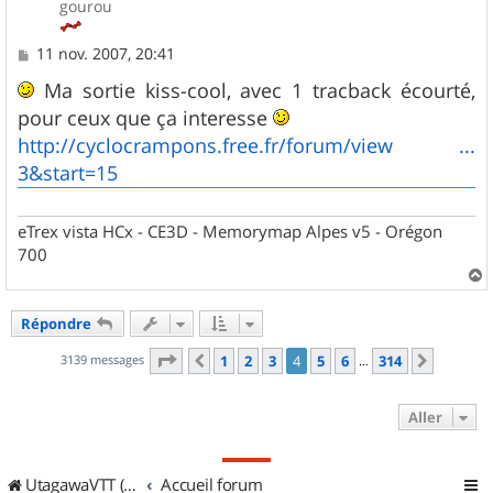
gourou
M
11 nov. 2007, 20:41
e
s
Ma sortie kiss-cool, avec 1 tracback écourté,
s
pour ceux que ça interesse
a
g
http://cyclocrampons.free.fr/forum/view ...
e
3&start=15
eTrex vista HCx - CE3D - Memorymap Alpes v5 - Orégon
700
a
u
Répondre
t
Page
4
sur
314
3139 messages
1
2
3
4
5
6
314
Précédent
Suivant
…
Aller
UtagawaVTT (Randos VTT et VTTAE avec traces GPS)
Accueil forum