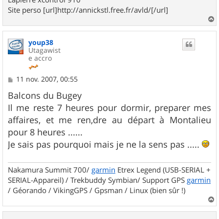
Site perso [url]http://annickstl.free.fr/avld/[/url]
a
u
youp38
t
Utagawist
e accro
M
11 nov. 2007, 00:55
e
s
Balcons du Bugey
s
Il me reste 7 heures pour dormir, preparer mes
a
g
affaires, et me ren,dre au départ à Montalieu
e
pour 8 heures ......
Je sais pas pourquoi mais je ne la sens pas .....
Nakamura Summit 700/
garmin
Etrex Legend (USB-SERIAL +
SERIAL-Appareil) / Trekbuddy Symbian/ Support GPS
garmin
/ Géorando / VikingGPS / Gpsman / Linux (bien sûr !)
a
u