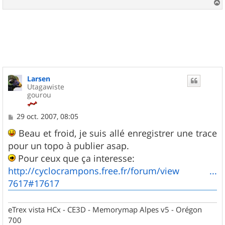
a
u
t
Larsen
Utagawiste
gourou
M
29 oct. 2007, 08:05
e
s
Beau et froid, je suis allé enregistrer une trace
s
pour un topo à publier asap.
a
g
Pour ceux que ça interesse:
e
http://cyclocrampons.free.fr/forum/view ...
7617#17617
eTrex vista HCx - CE3D - Memorymap Alpes v5 - Orégon
700