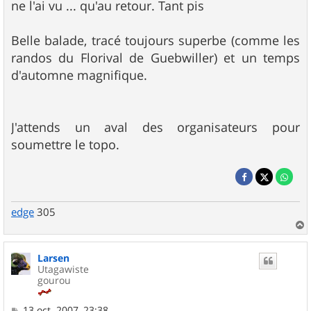
ne l'ai vu ... qu'au retour. Tant pis
Belle balade, tracé toujours superbe (comme les
randos du Florival de Guebwiller) et un temps
d'automne magnifique.
J'attends un aval des organisateurs pour
soumettre le topo.
edge
305
a
u
Larsen
t
Utagawiste
gourou
M
13 oct. 2007, 23:38