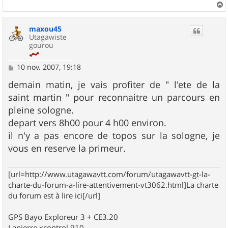
a
u
maxou45
t
Utagawiste
gourou
M
10 nov. 2007, 19:18
e
s
demain matin, je vais profiter de " l'ete de la
s
saint martin " pour reconnaitre un parcours en
a
g
pleine sologne.
e
depart vers 8h00 pour 4 h00 environ.
il n'y a pas encore de topos sur la sologne, je
vous en reserve la primeur.
[url=http://www.utagawavtt.com/forum/utagawavtt-gt-la-
charte-du-forum-a-lire-attentivement-vt3062.html]La charte
du forum est à lire ici[/url]
GPS Bayo Exploreur 3 + CE3.20
Lapierre xcontrol 910