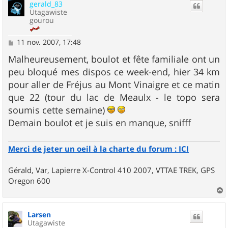
gerald_83
t
Utagawiste
gourou
M
11 nov. 2007, 17:48
e
s
Malheureusement, boulot et fête familiale ont un
s
peu bloqué mes dispos ce week-end, hier 34 km
a
g
pour aller de Fréjus au Mont Vinaigre et ce matin
e
que 22 (tour du lac de Meaulx - le topo sera
soumis cette semaine)
Demain boulot et je suis en manque, snifff
Merci de jeter un oeil à la charte du forum : ICI
Gérald, Var, Lapierre X-Control 410 2007, VTTAE TREK, GPS
Oregon 600
a
u
Larsen
t
Utagawiste