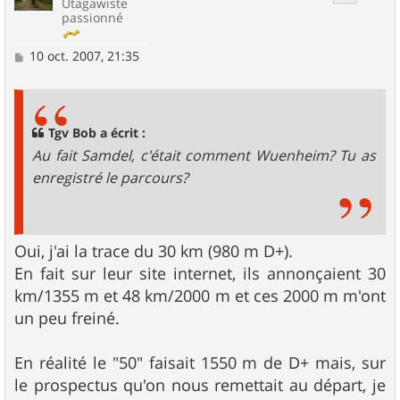
Utagawiste
passionné
M
10 oct. 2007, 21:35
e
s
s
a
g
Tgv Bob a écrit :
e
Au fait Samdel, c'était comment Wuenheim? Tu as
enregistré le parcours?
Oui, j'ai la trace du 30 km (980 m D+).
En fait sur leur site internet, ils annonçaient 30
km/1355 m et 48 km/2000 m et ces 2000 m m'ont
un peu freiné.
En réalité le "50" faisait 1550 m de D+ mais, sur
le prospectus qu'on nous remettait au départ, je