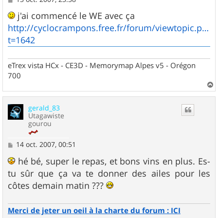
e
s
j'ai commencé le WE avec ça
s
http://cyclocrampons.free.fr/forum/viewtopic.php?
a
g
t=1642
e
eTrex vista HCx - CE3D - Memorymap Alpes v5 - Orégon
700
a
u
gerald_83
t
Utagawiste
gourou
M
14 oct. 2007, 00:51
e
s
hé bé, super le repas, et bons vins en plus. Es-
s
tu sûr que ça va te donner des ailes pour les
a
g
côtes demain matin ???
e
Merci de jeter un oeil à la charte du forum : ICI