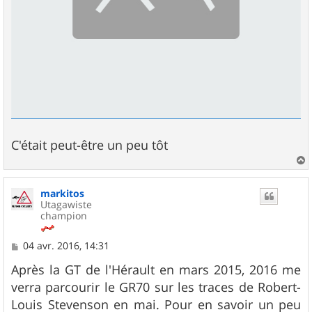
C'était peut-être un peu tôt
a
u
markitos
t
Utagawiste
champion
M
04 avr. 2016, 14:31
e
s
Après la GT de l'Hérault en mars 2015, 2016 me
s
verra parcourir le GR70 sur les traces de Robert-
a
g
Louis Stevenson en mai. Pour en savoir un peu
e