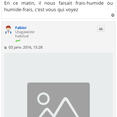
En ce matin, il nous faisait frais-humide ou
humide-frais, c'est vous qui voyez
a
u
Fabior
t
Utagawiste
habitué
M
03 janv. 2016, 15:28
e
s
s
a
g
e