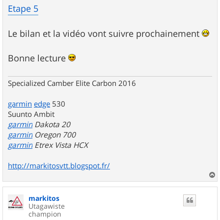
Etape 5
Le bilan et la vidéo vont suivre prochainement
Bonne lecture
Specialized Camber Elite Carbon 2016
garmin
edge
530
Suunto Ambit
garmin
Dakota 20
garmin
Oregon 700
garmin
Etrex Vista HCX
http://markitosvtt.blogspot.fr/
a
u
markitos
t
Utagawiste
champion