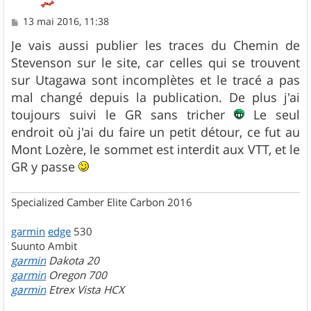
M
13 mai 2016, 11:38
e
s
Je vais aussi publier les traces du Chemin de
s
Stevenson sur le site, car celles qui se trouvent
a
g
sur Utagawa sont incomplètes et le tracé a pas
e
mal changé depuis la publication. De plus j'ai
toujours suivi le GR sans tricher
Le seul
endroit où j'ai du faire un petit détour, ce fut au
Mont Lozère, le sommet est interdit aux VTT, et le
GR y passe
Specialized Camber Elite Carbon 2016
garmin
edge
530
Suunto Ambit
garmin
Dakota 20
garmin
Oregon 700
garmin
Etrex Vista HCX