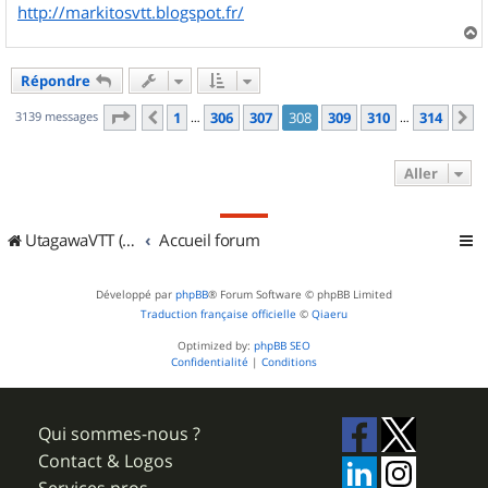
http://markitosvtt.blogspot.fr/
a
u
Répondre
t
Page
308
sur
314
3139 messages
1
306
307
308
309
310
314
Précédent
S
…
…
Aller
UtagawaVTT (Randos VTT et VTTAE avec traces GPS)
Accueil forum
Développé par
phpBB
® Forum Software © phpBB Limited
Traduction française officielle
©
Qiaeru
Optimized by:
phpBB SEO
Confidentialité
|
Conditions
Qui sommes-nous ?
Contact & Logos