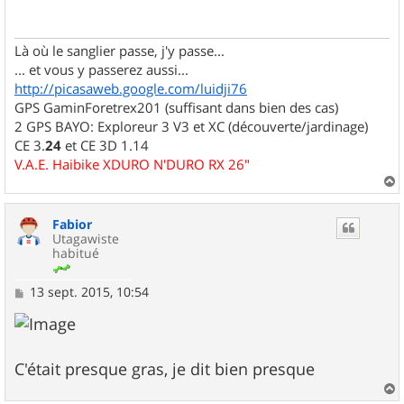
a
g
e
Là où le sanglier passe, j'y passe...
... et vous y passerez aussi...
http://picasaweb.google.com/luidji76
GPS GaminForetrex201 (suffisant dans bien des cas)
2 GPS BAYO: Exploreur 3 V3 et XC (découverte/jardinage)
CE 3.
24
et CE 3D 1.14
V.A.E. Haibike XDURO N'DURO RX 26"
a
u
Fabior
t
Utagawiste
habitué
M
13 sept. 2015, 10:54
e
s
s
a
g
C'était presque gras, je dit bien presque
e
a