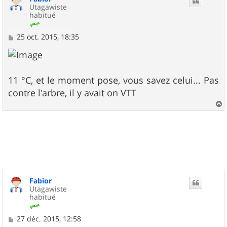
Utagawiste
habitué
M
25 oct. 2015, 18:35
e
s
s
a
g
11 °C, et le moment pose, vous savez celui... Pas
e
contre l'arbre, il y avait on VTT
a
u
t
Fabior
Utagawiste
habitué
M
27 déc. 2015, 12:58
e