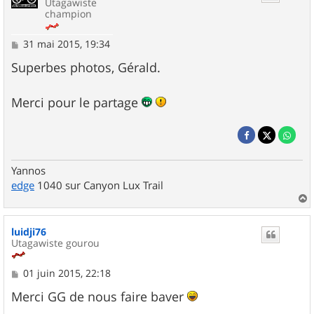
Utagawiste
champion
M
31 mai 2015, 19:34
e
s
Superbes photos, Gérald.
s
a
g
Merci pour le partage
e
Yannos
edge
1040 sur Canyon Lux Trail
a
u
luidji76
t
Utagawiste gourou
M
01 juin 2015, 22:18
e
s
Merci GG de nous faire baver
s