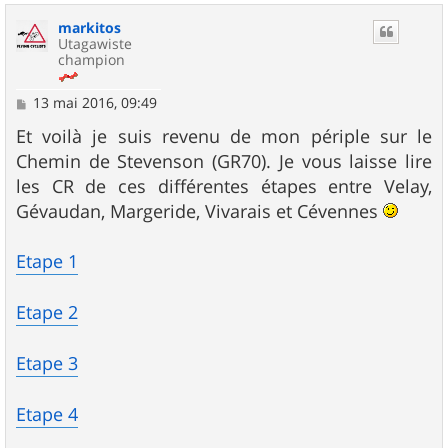
u
markitos
t
Utagawiste
champion
M
13 mai 2016, 09:49
e
s
Et voilà je suis revenu de mon périple sur le
s
Chemin de Stevenson (GR70). Je vous laisse lire
a
g
les CR de ces différentes étapes entre Velay,
e
Gévaudan, Margeride, Vivarais et Cévennes
Etape 1
Etape 2
Etape 3
Etape 4