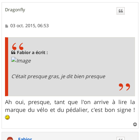
u
Dragonfly
t
M
03 oct. 2015, 06:53
e
s
s
a
g
Fabior a écrit :
e
C'était presque gras, je dit bien presque
Ah oui, presque, tant que l'on arrive à lire la
marque du vélo et du pédalier, c'est bon signe !
a
u
Fabior
t