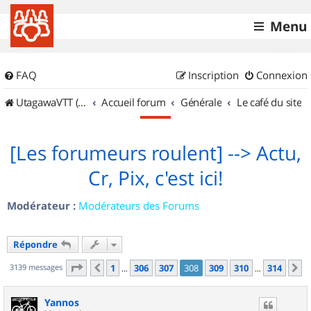
Menu
FAQ
Inscription
Connexion
UtagawaVTT (Randos VTT et VTTAE avec traces GPS)
Accueil forum
Générale
Le café du site
[Les forumeurs roulent] --> Actu,
Cr, Pix, c'est ici!
Modérateur :
Modérateurs des Forums
Répondre
Page
308
sur
314
3139 messages
1
306
307
308
309
310
314
Précédent
S
…
…
Yannos