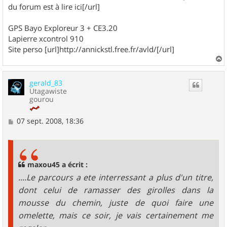
du forum est à lire ici[/url]
GPS Bayo Exploreur 3 + CE3.20
Lapierre xcontrol 910
Site perso [url]http://annickstl.free.fr/avld/[/url]
a
u
gerald_83
t
Utagawiste
gourou
M
07 sept. 2008, 18:36
e
s
s
a
g
maxou45 a écrit :
e
....Le parcours a ete interressant a plus d'un titre,
dont celui de ramasser des girolles dans la
mousse du chemin, juste de quoi faire une
omelette, mais ce soir, je vais certainement me