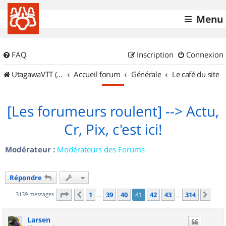
Menu
FAQ
Inscription
Connexion
UtagawaVTT (Randos VTT et VTTAE avec traces GPS)
Accueil forum
Générale
Le café du site
[Les forumeurs roulent] --> Actu,
Cr, Pix, c'est ici!
Modérateur :
Modérateurs des Forums
Répondre
Page
41
sur
314
3139 messages
1
39
40
41
42
43
314
Précédent
Sui
…
…
Larsen