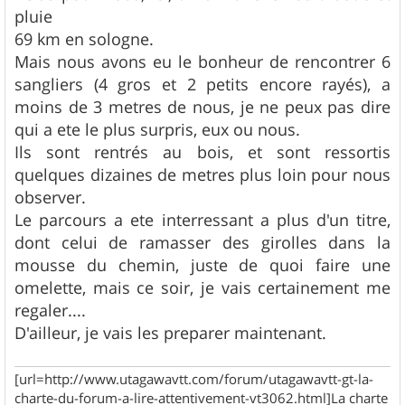
s
pluie
a
g
69 km en sologne.
e
Mais nous avons eu le bonheur de rencontrer 6
sangliers (4 gros et 2 petits encore rayés), a
moins de 3 metres de nous, je ne peux pas dire
qui a ete le plus surpris, eux ou nous.
Ils sont rentrés au bois, et sont ressortis
quelques dizaines de metres plus loin pour nous
observer.
Le parcours a ete interressant a plus d'un titre,
dont celui de ramasser des girolles dans la
mousse du chemin, juste de quoi faire une
omelette, mais ce soir, je vais certainement me
regaler....
D'ailleur, je vais les preparer maintenant.
[url=http://www.utagawavtt.com/forum/utagawavtt-gt-la-
charte-du-forum-a-lire-attentivement-vt3062.html]La charte