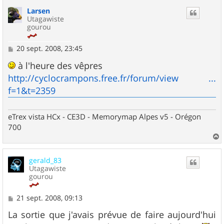
u
Larsen
t
Utagawiste
gourou
M
20 sept. 2008, 23:45
e
s
à l'heure des vêpres
s
http://cyclocrampons.free.fr/forum/view ...
a
g
f=1&t=2359
e
eTrex vista HCx - CE3D - Memorymap Alpes v5 - Orégon
700
a
u
gerald_83
t
Utagawiste
gourou
M
21 sept. 2008, 09:13
e
s
La sortie que j'avais prévue de faire aujourd'hui
s