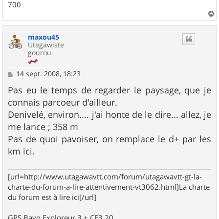
700
a
u
maxou45
t
Utagawiste
gourou
M
14 sept. 2008, 18:23
e
s
Pas eu le temps de regarder le paysage, que je
s
connais parcoeur d'ailleur.
a
g
Denivelé, environ.... j'ai honte de le dire... allez, je
e
me lance ; 358 m
Pas de quoi pavoiser, on remplace le d+ par les
km ici.
[url=http://www.utagawavtt.com/forum/utagawavtt-gt-la-
charte-du-forum-a-lire-attentivement-vt3062.html]La charte
du forum est à lire ici[/url]
GPS Bayo Exploreur 3 + CE3.20