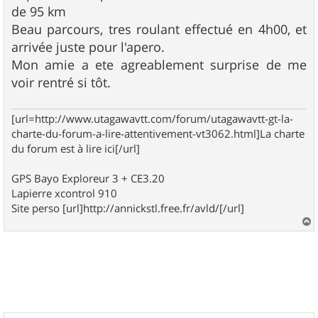
g
de 95 km
e
Beau parcours, tres roulant effectué en 4h00, et
arrivée juste pour l'apero.
Mon amie a ete agreablement surprise de me
voir rentré si tôt.
[url=http://www.utagawavtt.com/forum/utagawavtt-gt-la-
charte-du-forum-a-lire-attentivement-vt3062.html]La charte
du forum est à lire ici[/url]
GPS Bayo Exploreur 3 + CE3.20
Lapierre xcontrol 910
Site perso [url]http://annickstl.free.fr/avld/[/url]
a
u
t