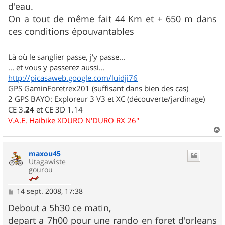
d'eau.
On a tout de même fait 44 Km et + 650 m dans
ces conditions épouvantables
Là où le sanglier passe, j'y passe...
... et vous y passerez aussi...
http://picasaweb.google.com/luidji76
GPS GaminForetrex201 (suffisant dans bien des cas)
2 GPS BAYO: Exploreur 3 V3 et XC (découverte/jardinage)
CE 3.
24
et CE 3D 1.14
V.A.E. Haibike XDURO N'DURO RX 26"
a
u
maxou45
t
Utagawiste
gourou
M
14 sept. 2008, 17:38
e
s
Debout a 5h30 ce matin,
s
depart a 7h00 pour une rando en foret d'orleans
a