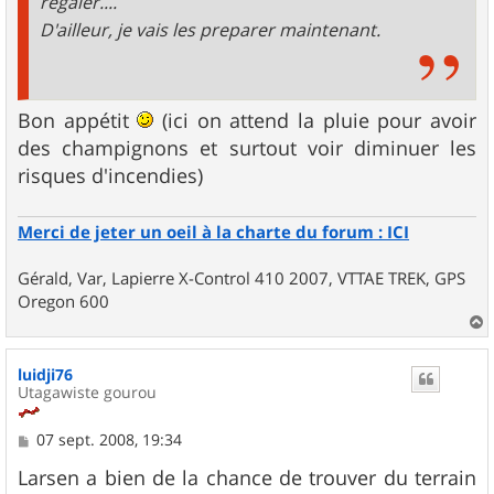
regaler....
D'ailleur, je vais les preparer maintenant.
Bon appétit
(ici on attend la pluie pour avoir
des champignons et surtout voir diminuer les
risques d'incendies)
Merci de jeter un oeil à la charte du forum : ICI
Gérald, Var, Lapierre X-Control 410 2007, VTTAE TREK, GPS
Oregon 600
a
u
luidji76
t
Utagawiste gourou
M
07 sept. 2008, 19:34
e
s
Larsen a bien de la chance de trouver du terrain
s