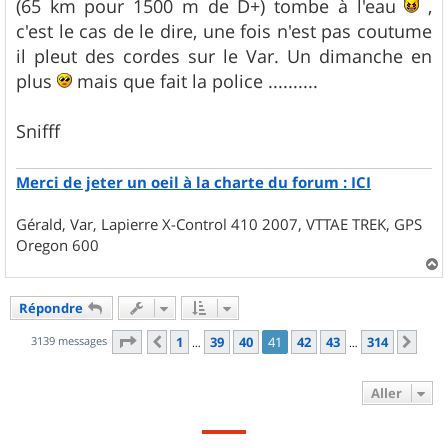
(65 km pour 1500 m de D+) tombe à l'eau
,
a
g
c'est le cas de le dire, une fois n'est pas coutume
e
il pleut des cordes sur le Var. Un dimanche en
plus
mais que fait la police ..........
Snifff
Merci de jeter un oeil à la charte du forum : ICI
Gérald, Var, Lapierre X-Control 410 2007, VTTAE TREK, GPS
Oregon 600
a
u
Répondre
t
Page
41
sur
314
3139 messages
1
39
40
41
42
43
314
Précédent
Sui
…
…
Aller