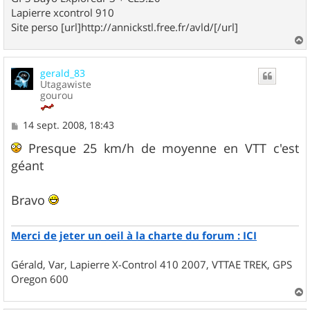
Lapierre xcontrol 910
Site perso [url]http://annickstl.free.fr/avld/[/url]
a
u
gerald_83
t
Utagawiste
gourou
M
14 sept. 2008, 18:43
e
s
Presque 25 km/h de moyenne en VTT c'est
s
géant
a
g
e
Bravo
Merci de jeter un oeil à la charte du forum : ICI
Gérald, Var, Lapierre X-Control 410 2007, VTTAE TREK, GPS
Oregon 600
a