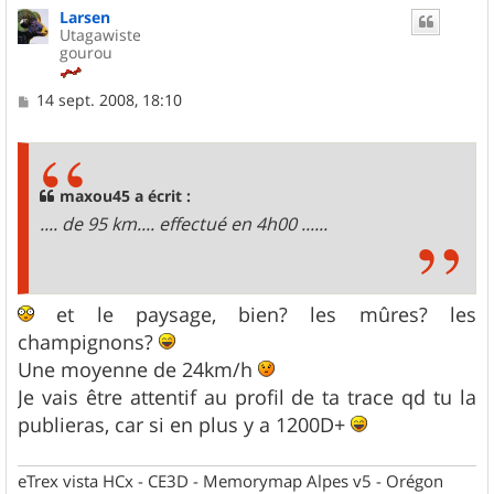
Larsen
Utagawiste
gourou
M
14 sept. 2008, 18:10
e
s
s
a
g
maxou45 a écrit :
e
.... de 95 km.... effectué en 4h00 ......
et le paysage, bien? les mûres? les
champignons?
Une moyenne de 24km/h
Je vais être attentif au profil de ta trace qd tu la
publieras, car si en plus y a 1200D+
eTrex vista HCx - CE3D - Memorymap Alpes v5 - Orégon