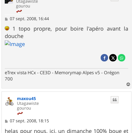
Utagawiste
gourou
M
07 sept. 2008, 16:44
e
s
1 topo propre, pour boire l'apéro avant la
s
douche
a
g
e
eTrex vista HCx - CE3D - Memorymap Alpes v5 - Orégon
700
a
u
maxou45
t
Utagawiste
gourou
M
07 sept. 2008, 18:15
e
s
helas pour nous, ici, un dimanche 100% boue et