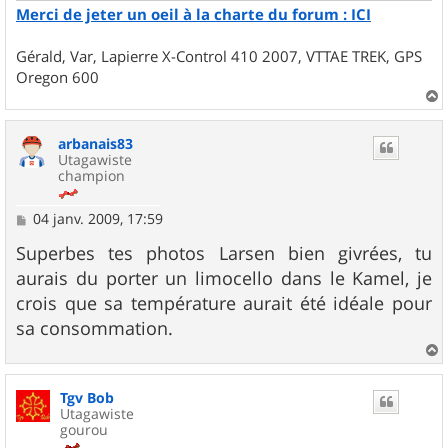
Merci de jeter un oeil à la charte du forum : ICI
Gérald, Var, Lapierre X-Control 410 2007, VTTAE TREK, GPS
Oregon 600
a
u
arbanais83
t
Utagawiste
champion
M
04 janv. 2009, 17:59
e
s
Superbes tes photos Larsen bien givrées, tu
s
aurais du porter un limocello dans le Kamel, je
a
g
crois que sa température aurait été idéale pour
e
sa consommation.
a
u
Tgv Bob
t
Utagawiste
gourou