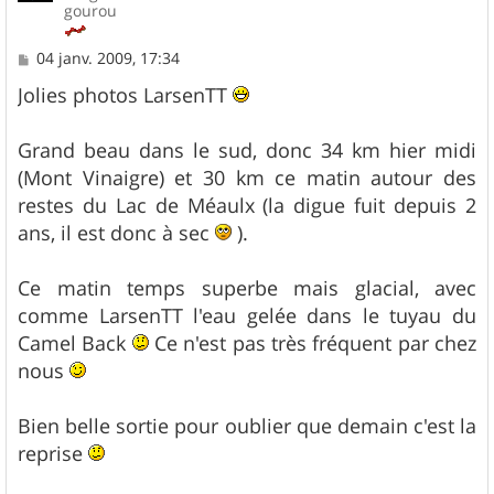
gourou
M
04 janv. 2009, 17:34
e
s
Jolies photos LarsenTT
s
a
g
Grand beau dans le sud, donc 34 km hier midi
e
(Mont Vinaigre) et 30 km ce matin autour des
restes du Lac de Méaulx (la digue fuit depuis 2
ans, il est donc à sec
).
Ce matin temps superbe mais glacial, avec
comme LarsenTT l'eau gelée dans le tuyau du
Camel Back
Ce n'est pas très fréquent par chez
nous
Bien belle sortie pour oublier que demain c'est la
reprise