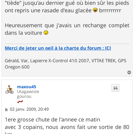
"tiède" jusqu'au dernier gué où bien sûr les pieds
ont repris une rasade d'eau glacée
brrrrrrrrr
Heureusement que j'avais un rechange complet
dans la voiture
Merci de jeter un oeil à la charte du forum : ICI
Gérald, Var, Lapierre X-Control 410 2007, VTTAE TREK, GPS
Oregon 600
a
u
maxou45
t
Utagawiste
gourou
M
02 janv. 2009, 20:49
e
s
1ere grosse chute de l'annee ce matin
s
avec 3 copains, nous avons fait une sortie de 80
a
g