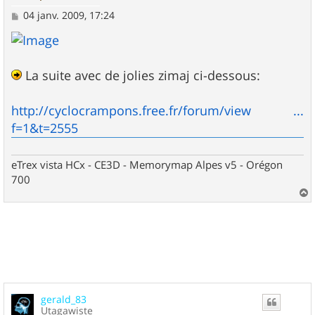
M
04 janv. 2009, 17:24
e
s
s
a
g
La suite avec de jolies zimaj ci-dessous:
e
http://cyclocrampons.free.fr/forum/view ...
f=1&t=2555
eTrex vista HCx - CE3D - Memorymap Alpes v5 - Orégon
700
a
u
t
gerald_83
Utagawiste