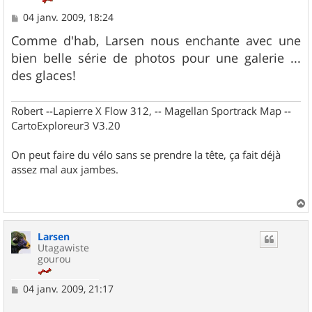
M
04 janv. 2009, 18:24
e
s
Comme d'hab, Larsen nous enchante avec une
s
bien belle série de photos pour une galerie ...
a
g
des glaces!
e
Robert --Lapierre X Flow 312, -- Magellan Sportrack Map --
CartoExploreur3 V3.20
On peut faire du vélo sans se prendre la tête, ça fait déjà
assez mal aux jambes.
a
u
Larsen
t
Utagawiste
gourou
M
04 janv. 2009, 21:17
e
s