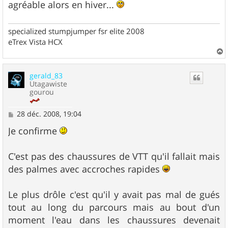
agréable alors en hiver...
specialized stumpjumper fsr elite 2008
eTrex Vista HCX
a
u
gerald_83
t
Utagawiste
gourou
M
28 déc. 2008, 19:04
e
s
Je confirme
s
a
g
C'est pas des chaussures de VTT qu'il fallait mais
e
des palmes avec accroches rapides
Le plus drôle c'est qu'il y avait pas mal de gués
tout au long du parcours mais au bout d'un
moment l'eau dans les chaussures devenait