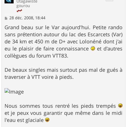
Utagawiste
gourou
M
28 déc. 2008, 18:44
e
s
Grand beau sur le Var aujourd'hui. Petite rando
s
sans prétention autour du lac des Escarcets (Var)
a
g
de 34 km et 450 m de D+ avec Lolonéné dont j'ai
e
eu le plaisir de faire connaissance
et d'autres
collègues du forum VTT83.
De beaux singles mais surtout pas mal de gués à
traverser à VTT voire à pieds.
Nous sommes tous rentré les pieds trempés
et je peux vous garantir que même dans le midi
l'eau est glaciale