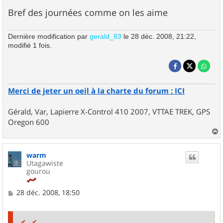
Bref des journées comme on les aime
Dernière modification par
gerald_83
le 28 déc. 2008, 21:22,
modifié 1 fois.
Merci de jeter un oeil à la charte du forum : ICI
Gérald, Var, Lapierre X-Control 410 2007, VTTAE TREK, GPS
Oregon 600
a
u
warm
t
Utagawiste
gourou
M
28 déc. 2008, 18:50
e
s
s