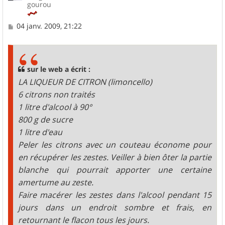
gourou
M
04 janv. 2009, 21:22
e
s
s
a
g
sur le web a écrit :
e
LA LIQUEUR DE CITRON (limoncello)
6 citrons non traités
1 litre d'alcool à 90°
800 g de sucre
1 litre d'eau
Peler les citrons avec un couteau économe pour
en récupérer les zestes. Veiller à bien ôter la partie
blanche qui pourrait apporter une certaine
amertume au zeste.
Faire macérer les zestes dans l'alcool pendant 15
jours dans un endroit sombre et frais, en
retournant le flacon tous les jours.