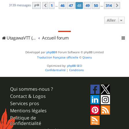
Page
48
sur
314
3139 messages
1
46
47
48
49
50
314
Précédent
Sui
…
…
Aller
UtagawaVTT (Randos VTT et VTTAE avec traces GPS)
Accueil forum
Développé par
phpBB
® Forum Software © phpBB Limited
Traduction française officielle
©
Qiaeru
Optimized by:
phpBB SEO
Confidentialité
|
Conditions
Qui sommes-nous ?
Contact & Logos
Services pros
Mentions légales
Politique de
confidentialité