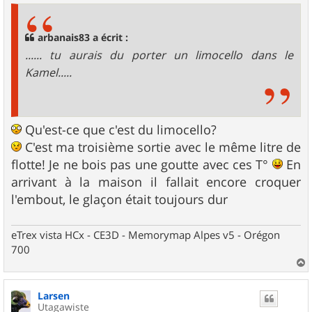
s
a
g
arbanais83 a écrit :
e
...... tu aurais du porter un limocello dans le
Kamel.....
Qu'est-ce que c'est du limocello?
C'est ma troisième sortie avec le même litre de
flotte! Je ne bois pas une goutte avec ces T°
En
arrivant à la maison il fallait encore croquer
l'embout, le glaçon était toujours dur
eTrex vista HCx - CE3D - Memorymap Alpes v5 - Orégon
700
a
u
Larsen
t
Utagawiste