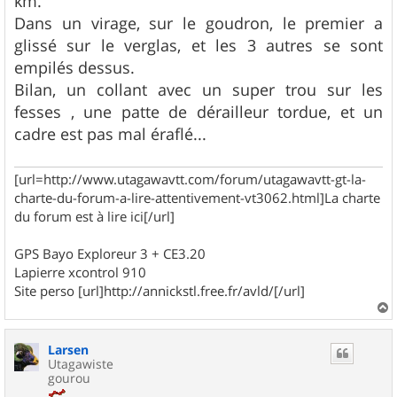
km.
e
Dans un virage, sur le goudron, le premier a
glissé sur le verglas, et les 3 autres se sont
empilés dessus.
Bilan, un collant avec un super trou sur les
fesses , une patte de dérailleur tordue, et un
cadre est pas mal éraflé...
[url=http://www.utagawavtt.com/forum/utagawavtt-gt-la-
charte-du-forum-a-lire-attentivement-vt3062.html]La charte
du forum est à lire ici[/url]
GPS Bayo Exploreur 3 + CE3.20
Lapierre xcontrol 910
Site perso [url]http://annickstl.free.fr/avld/[/url]
a
u
Larsen
t
Utagawiste
gourou