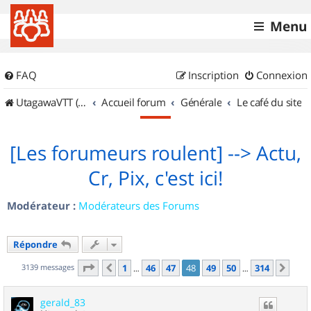
Menu
FAQ
Inscription
Connexion
UtagawaVTT (Randos VTT et VTTAE avec traces GPS)
Accueil forum
Générale
Le café du site
[Les forumeurs roulent] --> Actu,
Cr, Pix, c'est ici!
Modérateur :
Modérateurs des Forums
Répondre
Page
48
sur
314
3139 messages
1
46
47
48
49
50
314
Précédent
Sui
…
…
gerald_83