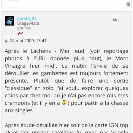
a
u
gerald_83
t
Utagawiste
gourou
M
24 mai 2009, 13:47
e
s
Après le Lachens - Mer jeudi (voir reportage
s
photos à l'URL donnée plus haut), le Mont
a
g
Vinaigre hier midi, ce matin l'envie de se
e
dérouiller les gambettes est toujours fortement
présente. Plutôt que de faire une sortie
"classique" en solo j'ai voulu explorer quelques
coins par chez moi où je n'ai pas encore mis mes
crampons (et il y en a
) pour partir à la chasse
aux singles
Après étude détaillée hier soir de la carte IGN top
25 et des photos satellites fournies par Google