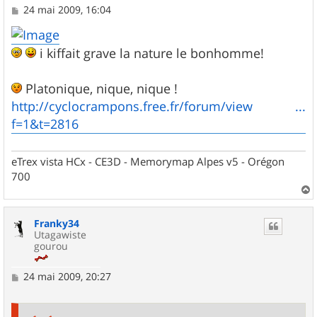
M
24 mai 2009, 16:04
e
s
s
i kiffait grave la nature le bonhomme!
a
g
e
Platonique, nique, nique !
http://cyclocrampons.free.fr/forum/view ...
f=1&t=2816
eTrex vista HCx - CE3D - Memorymap Alpes v5 - Orégon
700
a
u
Franky34
t
Utagawiste
gourou
M
24 mai 2009, 20:27
e
s
s