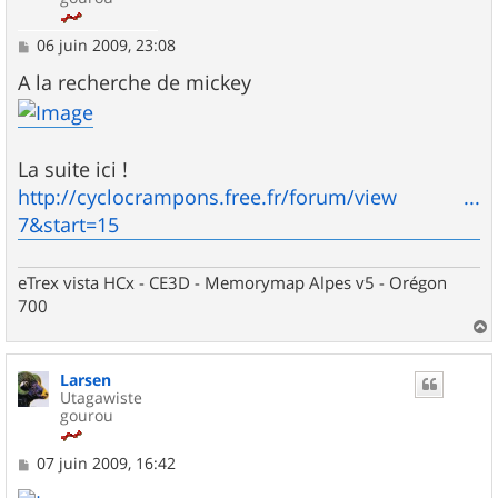
M
06 juin 2009, 23:08
e
s
A la recherche de mickey
s
a
g
e
La suite ici !
http://cyclocrampons.free.fr/forum/view ...
7&start=15
eTrex vista HCx - CE3D - Memorymap Alpes v5 - Orégon
700
a
u
Larsen
t
Utagawiste
gourou
M
07 juin 2009, 16:42
e
s