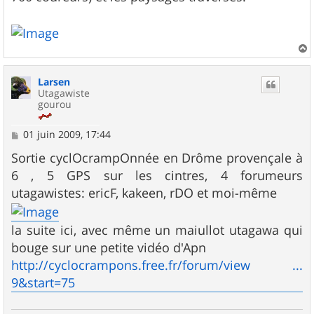
a
u
Larsen
t
Utagawiste
gourou
M
01 juin 2009, 17:44
e
s
Sortie cyclOcrampOnnée en Drôme provençale à
s
6 , 5 GPS sur les cintres, 4 forumeurs
a
g
utagawistes: ericF, kakeen, rDO et moi-même
e
la suite ici, avec même un maiullot utagawa qui
bouge sur une petite vidéo d'Apn
http://cyclocrampons.free.fr/forum/view ...
9&start=75