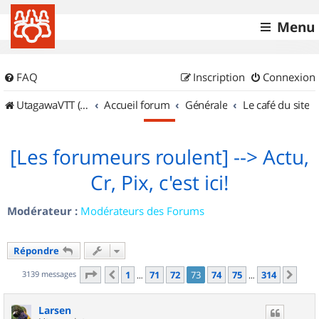
Menu
FAQ
Inscription
Connexion
UtagawaVTT (Randos VTT et VTTAE avec traces GPS)
Accueil forum
Générale
Le café du site
[Les forumeurs roulent] --> Actu,
Cr, Pix, c'est ici!
Modérateur :
Modérateurs des Forums
Répondre
Page
73
sur
314
3139 messages
1
71
72
73
74
75
314
Précédent
Sui
…
…
Larsen