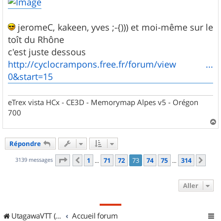
s
a
g
jeromeC, kakeen, yves ;-{))) et moi-même sur le
e
toît du Rhône
c'est juste dessous
http://cyclocrampons.free.fr/forum/view ...
0&start=15
eTrex vista HCx - CE3D - Memorymap Alpes v5 - Orégon
700
a
u
Répondre
t
Page
73
sur
314
3139 messages
1
71
72
73
74
75
314
Précédent
Sui
…
…
Aller
UtagawaVTT (Randos VTT et VTTAE avec traces GPS)
Accueil forum