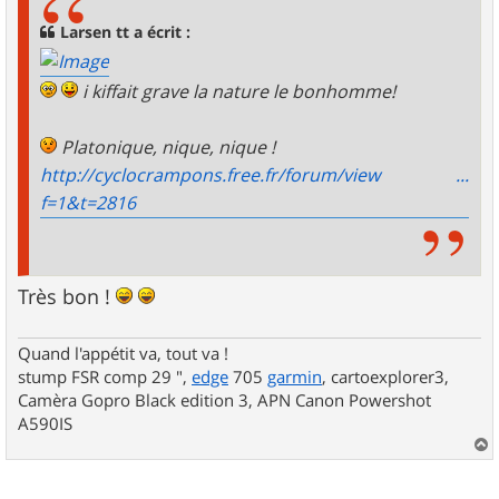
a
g
Larsen tt a écrit :
e
i kiffait grave la nature le bonhomme!
Platonique, nique, nique !
http://cyclocrampons.free.fr/forum/view ...
f=1&t=2816
Très bon !
Quand l'appétit va, tout va !
stump FSR comp 29 ",
edge
705
garmin
, cartoexplorer3,
Camèra Gopro Black edition 3, APN Canon Powershot
A590IS
a
u
t