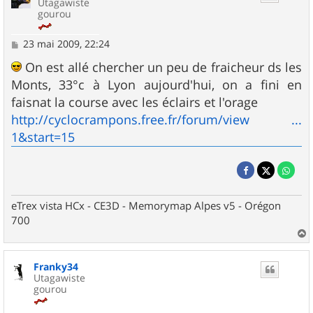
Utagawiste
gourou
M
23 mai 2009, 22:24
e
s
On est allé chercher un peu de fraicheur ds les
s
Monts, 33°c à Lyon aujourd'hui, on a fini en
a
g
faisnat la course avec les éclairs et l'orage
e
http://cyclocrampons.free.fr/forum/view ...
1&start=15
eTrex vista HCx - CE3D - Memorymap Alpes v5 - Orégon
700
a
u
Franky34
t
Utagawiste
gourou