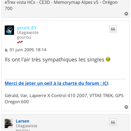
eTrex vista HCx - CE3D - Memorymap Alpes v5 - Orégon
700
a
u
gerald_83
t
Utagawiste
gourou
M
01 juin 2009, 18:14
e
s
Ils ont l'air très sympathiques les singles
s
a
g
e
Merci de jeter un oeil à la charte du forum : ICI
Gérald, Var, Lapierre X-Control 410 2007, VTTAE TREK, GPS
Oregon 600
a
u
Larsen
t
Utagawiste
gourou