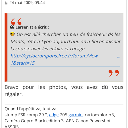
M
24 mai 2009, 09:44
e
s
s
a
g
Larsen tt a écrit :
e
On est allé chercher un peu de fraicheur ds les
Monts, 33°c à Lyon aujourd'hui, on a fini en faisnat
la course avec les éclairs et l'orage
http://cyclocrampons.free.fr/forum/view ...
1&start=15
Bravo pour les photos, vous avez dû vous
régaler.
Quand l'appétit va, tout va !
stump FSR comp 29 ",
edge
705
garmin
, cartoexplorer3,
Camèra Gopro Black edition 3, APN Canon Powershot
A590IS