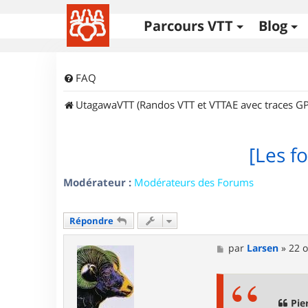
Parcours VTT
Blog
FAQ
UtagawaVTT (Randos VTT et VTTAE avec traces GP
[Les fo
Modérateur :
Modérateurs des Forums
Répondre
M
par
Larsen
»
22 o
e
s
s
a
g
Pie