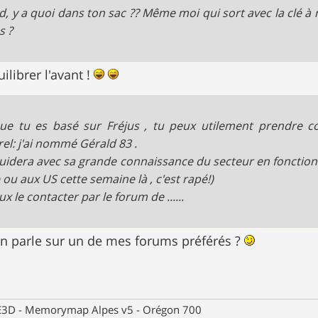
d, y a quoi dans ton sac ?? Même moi qui sort avec la clé à m
s ?
ilibrer l'avant !
ue tu es basé sur Fréjus , tu peux utilement prendre co
erel: j'ai nommé Gérald 83 .
 guidera avec sa grande connaissance du secteur en fonction d
 ou aux US cette semaine là , c'est rapé!)
x le contacter par le forum de ......
'on parle sur un de mes forums préférés ?
 CE3D - Memorymap Alpes v5 - Orégon 700