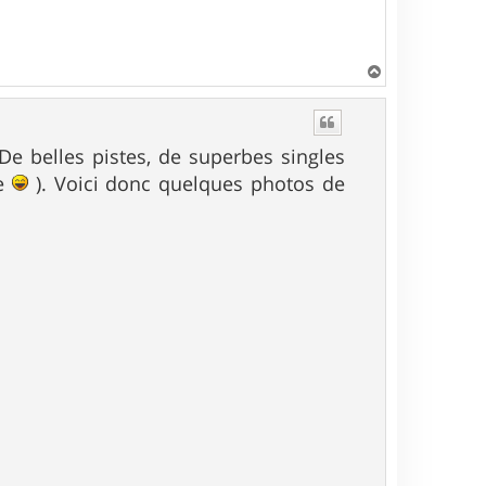
H
a
u
t
 De belles pistes, de superbes singles
re
). Voici donc quelques photos de