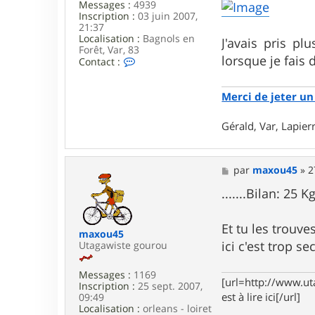
Messages :
4939
Inscription :
03 juin 2007,
21:37
Localisation :
Bagnols en
J'avais pris p
Forêt, Var, 83
lorsque je fais 
C
Contact :
o
n
t
Merci de jeter un 
a
c
Gérald, Var, Lapie
t
e
r
g
M
par
maxou45
»
2
e
e
r
s
.......Bilan: 25 K
a
s
l
a
d
g
Et tu les trouv
_
maxou45
e
8
ici c'est trop se
Utagawiste gourou
3
Messages :
1169
[url=http://www.ut
Inscription :
25 sept. 2007,
est à lire ici[/url]
09:49
Localisation :
orleans - loiret