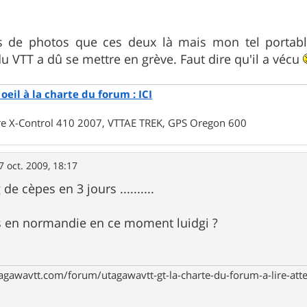
lus de photos que ces deux là mais mon tel portab
du VTT a dû se mettre en grève. Faut dire qu'il a vécu
oeil à la charte du forum : ICI
rre X-Control 410 2007, VTTAE TREK, GPS Oregon 600
7 oct. 2009, 18:17
g de cèpes en 3 jours ..........
es en normandie en ce moment luidgi ?
c
agawavtt.com/forum/utagawavtt-gt-la-charte-du-forum-a-lire-at