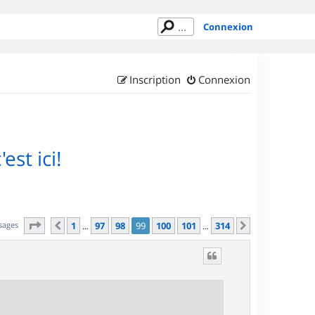
Connexion
Inscription
Connexion
est ici!
Page
99
sur
314
sages
1
97
98
99
100
101
314
Précédent
Suivant
…
…