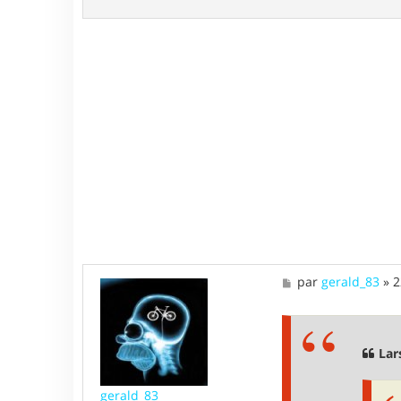
M
par
gerald_83
»
2
e
s
s
a
g
Lar
e
gerald_83