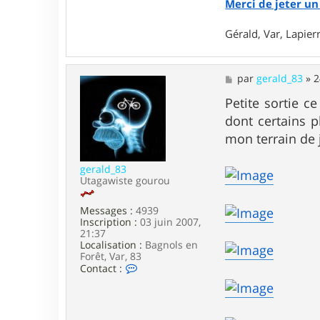
Merci de jeter un 
Gérald, Var, Lapie
M
par
gerald_83
»
2
e
s
Petite sortie c
s
dont certains 
a
g
mon terrain de j
e
gerald_83
Utagawiste gourou
Messages :
4939
Inscription :
03 juin 2007,
21:37
Localisation :
Bagnols en
Forêt, Var, 83
C
Contact :
o
n
t
a