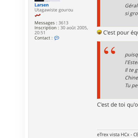
e
Larsen
Géral
Utagawiste gourou
si gro
Messages :
3613
Inscription :
30 août 2005,
C'est pour équ
20:51
C
Contact :
o
n
t
puisq
a
c
l'Est
t
Il te
e
r
Chine
L
Tu peu
a
r
s
e
C'est de toi qu
n
eTrex vista HCx -