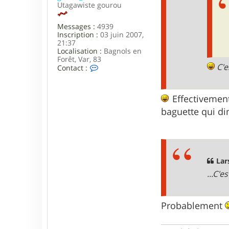
Utagawiste gourou
Messages :
4939
Inscription :
03 juin 2007,
21:37
Localisation :
Bagnols en
Forêt, Var, 83
C'e
C
Contact :
o
n
t
Effectivement
a
c
baguette qui d
t
e
r
g
e
r
Lar
a
l
...C'
d
_
8
Probablement
3