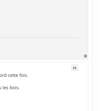
H
a
u
t
ord cette fois.
 les bois.