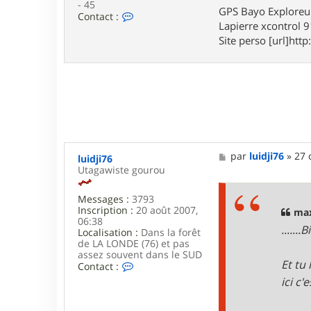
- 45
GPS Bayo Exploreu
C
Contact :
Lapierre xcontrol 
o
n
Site perso [url]http:
t
a
c
t
e
r
m
a
x
o
M
par
luidji76
»
27 
luidji76
u
e
Utagawiste gourou
4
s
5
s
Messages :
3793
a
Inscription :
20 août 2007,
g
max
06:38
e
......
Localisation :
Dans la forêt
de LA LONDE (76) et pas
assez souvent dans le SUD
Et tu
C
Contact :
o
ici c'
n
t
a