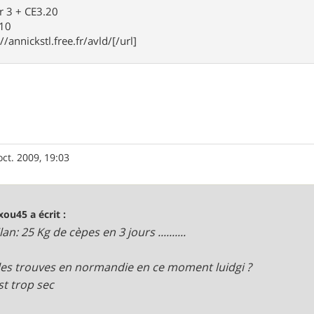
r 3 + CE3.20
910
//annickstl.free.fr/avld/[/url]
oct. 2009, 19:03
ou45 a écrit :
.Bilan: 25 Kg de cèpes en 3 jours ..........
 les trouves en normandie en ce moment luidgi ?
est trop sec