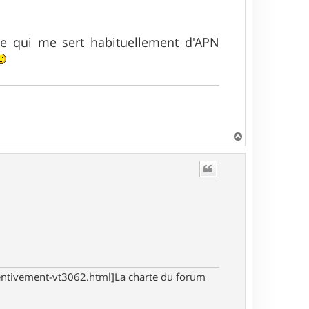
le qui me sert habituellement d'APN
H
a
u
t
tentivement-vt3062.html]La charte du forum