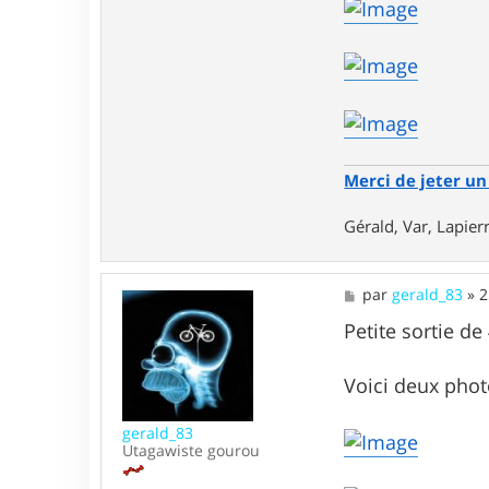
c
t
e
r
g
e
r
a
l
d
Merci de jeter un 
_
8
3
Gérald, Var, Lapie
M
par
gerald_83
»
2
e
s
Petite sortie de
s
a
g
Voici deux phot
e
gerald_83
Utagawiste gourou