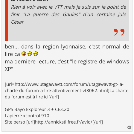
e
Rien à voir avec le VTT mais je suis sur le point de
finir "La guerre des Gaules" d'un certaine Jule
César
ben... dans la region lyonnaise, c'est normal de
lire ca
ma derniere lecture, c'est "le registre de windows
XP"
[url=http://www.utagawavtt.com/forum/utagawavtt-gt-la-
charte-du-forum-a-lire-attentivement-vt3062.html]La charte
du forum est à lire ici[/url]
GPS Bayo Exploreur 3 + CE3.20
Lapierre xcontrol 910
Site perso [url]http://annickstl.free.fr/avld/[/url]
a