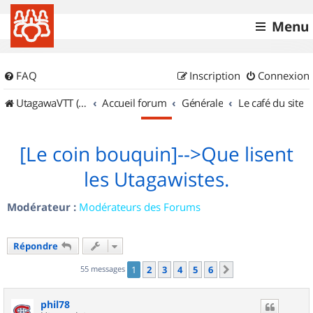
Menu
FAQ
Inscription
Connexion
UtagawaVTT (Randos VTT et VTTAE avec traces GPS)
Accueil forum
Générale
Le café du site
[Le coin bouquin]-->Que lisent
les Utagawistes.
Modérateur :
Modérateurs des Forums
Répondre
55 messages
1
2
3
4
5
6
Suivant
phil78