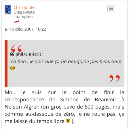
u
ChristianM
t
Utagawiste
champion
M
16 déc. 2007, 16:22
e
s
s
a
g
phil78 a écrit :
e
eh ben , je vois que ça ne bouquine pas beaucoup
Moi, je suis sur le point de finir la
correspondance de Simone de Beauvoir à
Nelson Algren (un gros pavé de 600 pages, mais
comme au-dessous de zéro, je ne roule pas, ça
me laisse du temps libre
).