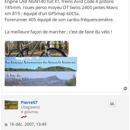
Engine LAB NGN140 full XT, freins Avid Code 4 pistons
185mm, roues perso moyeu DT Swiss 240S jantes Mavic
xm 819 ; équipé d'un GPSmap 60CSx.
Forerunner 405 équipé de son cardio-fréquencemètre.
La meilleure façon de marcher ; c'est de faire du vélo !
a
u
Pierre57
t
Utagawist
e gourou
M
16 déc. 2007, 13:49
e