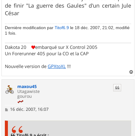
s
de finir "La guerre des Gaules" d'un certain Jule
a
g
César
e
Dernière modification par
Titof6.9
le 18 déc. 2007, 21:02, modifié
1 fois.
Dakota 20
embarqué sur X Control 2005
Un Forerunner 405 pour la CO et la CAP
Nouvelle version de
GPXtoXL
!!!
a
u
maxou45
t
Utagawiste
gourou
M
16 déc. 2007, 16:07
e
s
s
a
g
Titof6.9 a écrit :