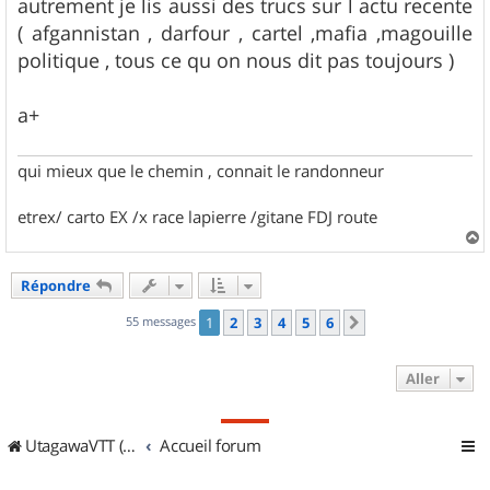
autrement je lis aussi des trucs sur l actu recente
( afgannistan , darfour , cartel ,mafia ,magouille
politique , tous ce qu on nous dit pas toujours )
a+
qui mieux que le chemin , connait le randonneur
etrex/ carto EX /x race lapierre /gitane FDJ route
a
u
Répondre
t
55 messages
1
2
3
4
5
6
Suivant
Aller
UtagawaVTT (Randos VTT et VTTAE avec traces GPS)
Accueil forum