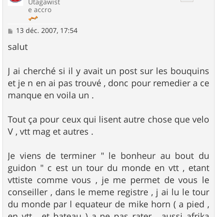
Utagawist
e accro
M
13 déc. 2007, 17:54
e
s
salut
s
a
g
J ai cherché si il y avait un post sur les bouquins
e
et je n en ai pas trouvé , donc pour remedier a ce
manque en voila un .
Tout ça pour ceux qui lisent autre chose que velo
V , vtt mag et autres .
Je viens de terminer " le bonheur au bout du
guidon " c est un tour du monde en vtt , etant
vttiste comme vous , je me permet de vous le
conseiller , dans le meme registre , j ai lu le tour
du monde par l equateur de mike horn ( a pied ,
en vtt , et bateau ) a ne pas rater , aussi afrika