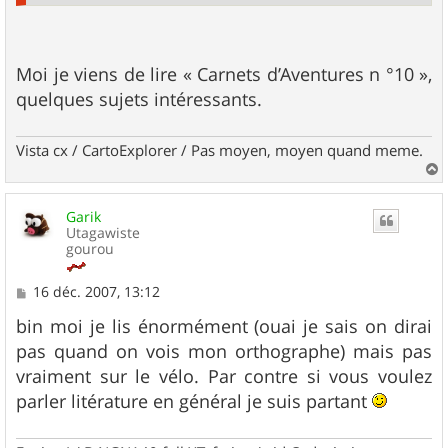
Moi je viens de lire « Carnets d’Aventures n °10 »,
quelques sujets intéressants.
Vista cx / CartoExplorer / Pas moyen, moyen quand meme.
a
u
Garik
t
Utagawiste
gourou
M
16 déc. 2007, 13:12
e
s
bin moi je lis énormément (ouai je sais on dirai
s
pas quand on vois mon orthographe) mais pas
a
g
vraiment sur le vélo. Par contre si vous voulez
e
parler litérature en général je suis partant