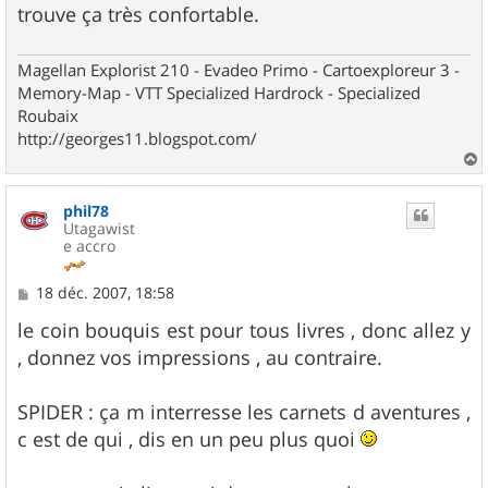
trouve ça très confortable.
Magellan Explorist 210 - Evadeo Primo - Cartoexploreur 3 -
Memory-Map - VTT Specialized Hardrock - Specialized
Roubaix
http://georges11.blogspot.com/
a
u
phil78
t
Utagawist
e accro
M
18 déc. 2007, 18:58
e
s
le coin bouquis est pour tous livres , donc allez y
s
, donnez vos impressions , au contraire.
a
g
e
SPIDER : ça m interresse les carnets d aventures ,
c est de qui , dis en un peu plus quoi