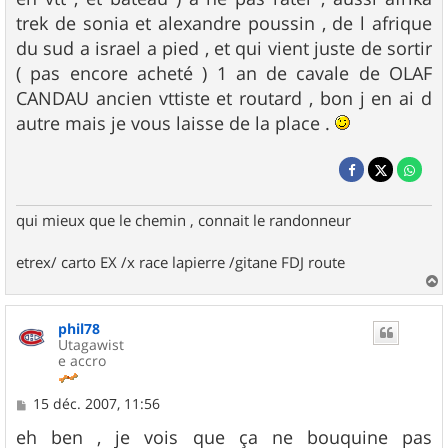
trek de sonia et alexandre poussin , de l afrique
du sud a israel a pied , et qui vient juste de sortir
( pas encore acheté ) 1 an de cavale de OLAF
CANDAU ancien vttiste et routard , bon j en ai d
autre mais je vous laisse de la place .
qui mieux que le chemin , connait le randonneur
etrex/ carto EX /x race lapierre /gitane FDJ route
a
u
phil78
t
Utagawist
e accro
M
15 déc. 2007, 11:56
e
s
eh ben , je vois que ça ne bouquine pas