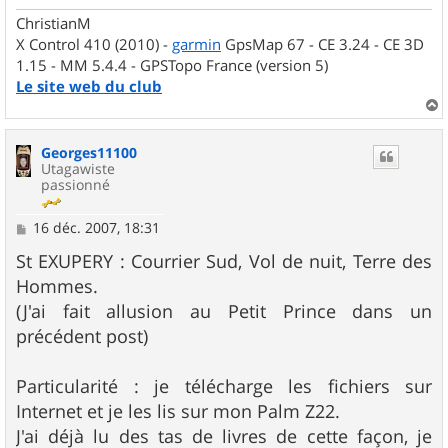
ChristianM
X Control 410 (2010) -
garmin
GpsMap 67 - CE 3.24 - CE 3D
1.15 - MM 5.4.4 - GPSTopo France (version 5)
Le site web du club
a
u
Georges11100
t
Utagawiste
passionné
M
16 déc. 2007, 18:31
e
s
St EXUPERY : Courrier Sud, Vol de nuit, Terre des
s
Hommes.
a
g
(J'ai fait allusion au Petit Prince dans un
e
précédent post)
Particularité : je télécharge les fichiers sur
Internet et je les lis sur mon Palm Z22.
J'ai déjà lu des tas de livres de cette façon, je