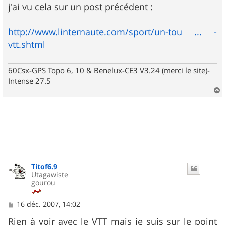
s
j'ai vu cela sur un post précédent :
s
a
g
http://www.linternaute.com/sport/un-tou ... -
e
vtt.shtml
60Csx-GPS Topo 6, 10 & Benelux-CE3 V3.24 (merci le site)-
Intense 27.5
a
u
t
Titof6.9
Utagawiste
gourou
M
16 déc. 2007, 14:02
e
s
Rien à voir avec le VTT mais je suis sur le point