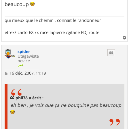
s
beaucoup
a
g
e
qui mieux que le chemin , connait le randonneur
etrex/ carto EX /x race lapierre /gitane FDJ route
a
u
spider
t
Utagawiste
novice
M
16 déc. 2007, 11:19
e
s
s
a
g
phil78 a écrit :
e
eh ben , je vois que ça ne bouquine pas beaucoup