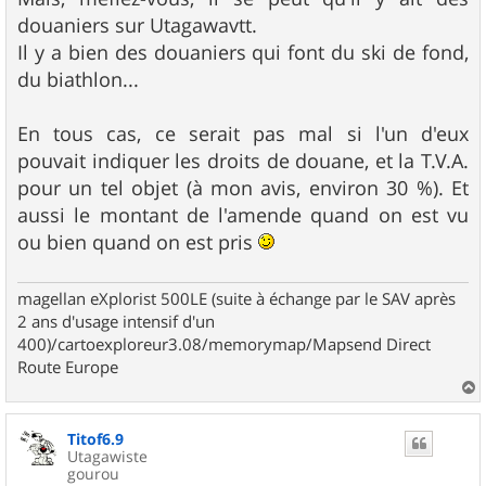
e
douaniers sur Utagawavtt.
Il y a bien des douaniers qui font du ski de fond,
du biathlon...
En tous cas, ce serait pas mal si l'un d'eux
pouvait indiquer les droits de douane, et la T.V.A.
pour un tel objet (à mon avis, environ 30 %). Et
aussi le montant de l'amende quand on est vu
ou bien quand on est pris
magellan eXplorist 500LE (suite à échange par le SAV après
2 ans d'usage intensif d'un
400)/cartoexploreur3.08/memorymap/Mapsend Direct
Route Europe
a
u
Titof6.9
t
Utagawiste
gourou