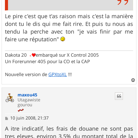
Le pire c'est que t'as raison mais c'est la manière
dont tu le dis qui me fait rire. Et puis tu nous as
tendu la perche avec ton "je vais finir par me
faire une réputation"
Dakota 20
embarqué sur X Control 2005
Un Forerunner 405 pour la CO et la CAP
Nouvelle version de
GPXtoXL
!!!
a
u
maxou45
t
Utagawiste
gourou
M
10 juin 2008, 21:37
e
s
A itre indicatif, les frais de douane ne sont pas
s
tres eleves, environ 3.5% du montant total de la
a