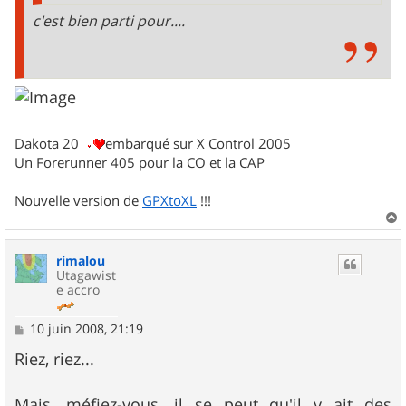
c'est bien parti pour....
Dakota 20
embarqué sur X Control 2005
Un Forerunner 405 pour la CO et la CAP
Nouvelle version de
GPXtoXL
!!!
a
u
rimalou
t
Utagawist
e accro
M
10 juin 2008, 21:19
e
s
Riez, riez...
s
a
g
Mais, méfiez-vous, il se peut qu'il y ait des