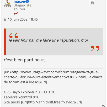
maxou45
t
Utagawiste
gourou
M
10 juin 2008, 18:45
e
s
s
a
g
Je vais finir par me faire une réputation, moi
e
c'est bien parti pour....
[url=http://www.utagawavtt.com/forum/utagawavtt-gt-la-
charte-du-forum-a-lire-attentivement-vt3062.html]La charte
du forum est à lire ici[/url]
GPS Bayo Exploreur 3 + CE3.20
Lapierre xcontrol 910
Site perso [url]http://annickstl.free.fr/avld/[/url]