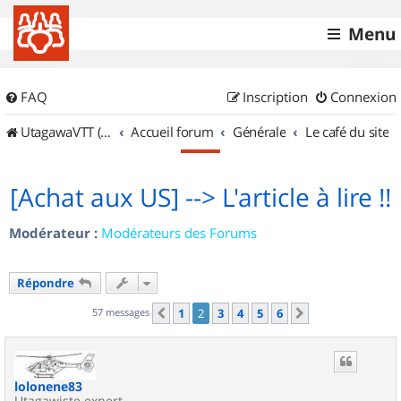
Menu
FAQ
Inscription
Connexion
UtagawaVTT (Randos VTT et VTTAE avec traces GPS)
Accueil forum
Générale
Le café du site
[Achat aux US] --> L'article à lire !!
Modérateur :
Modérateurs des Forums
Répondre
57 messages
1
2
3
4
5
6
Précédent
Suivant
lolonene83
Utagawiste expert