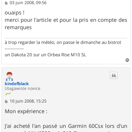
M
03 juin 2008, 09:56
e
s
ouaips !
s
merci pour l'article et pour la pris en compte des
a
g
remarques
e
à trop regarder la météo, on passe le dimanche au bistrot
-------------
un Dakota 20 sur un Orbea Rise M10 SL
a
u
t
kindofblack
Utagawiste novice
M
10 juin 2008, 15:25
e
s
Mon expérience :
s
a
g
J'ai acheté l'an passé un Garmin 60Csx lors d'un
e