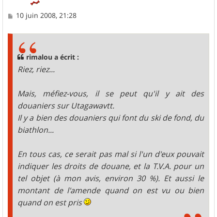
M
10 juin 2008, 21:28
e
s
s
a
g
rimalou a écrit :
e
Riez, riez...
Mais, méfiez-vous, il se peut qu'il y ait des
douaniers sur Utagawavtt.
Il y a bien des douaniers qui font du ski de fond, du
biathlon...
En tous cas, ce serait pas mal si l'un d'eux pouvait
indiquer les droits de douane, et la T.V.A. pour un
tel objet (à mon avis, environ 30 %). Et aussi le
montant de l'amende quand on est vu ou bien
quand on est pris