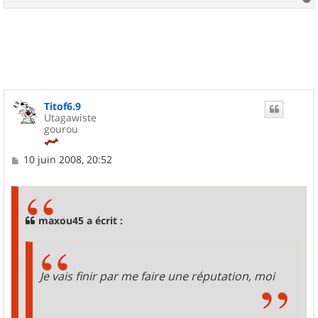
a
u
t
Titof6.9
Utagawiste
gourou
M
10 juin 2008, 20:52
e
s
s
a
g
maxou45 a écrit :
e
Je vais finir par me faire une réputation, moi