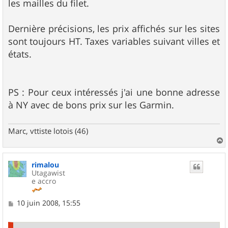
les mailles du filet.
Dernière précisions, les prix affichés sur les sites
sont toujours HT. Taxes variables suivant villes et
états.
PS : Pour ceux intéressés j'ai une bonne adresse
à NY avec de bons prix sur les Garmin.
Marc, vttiste lotois (46)
a
u
rimalou
t
Utagawist
e accro
M
10 juin 2008, 15:55
e
s
s