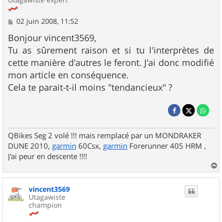
M
02 juin 2008, 11:52
e
s
Bonjour vincent3569,
s
Tu as sûrement raison et si tu l'interprètes de
a
g
cette manière d'autres le feront. J'ai donc modifié
e
mon article en conséquence.
Cela te parait-t-il moins "tendancieux" ?
QBikes Seg 2 volé !!! mais remplacé par un MONDRAKER
DUNE 2010,
garmin
60Csx,
garmin
Forerunner 405 HRM ,
J'ai peur en descente !!!!
a
u
vincent3569
t
Utagawiste
champion