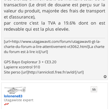
g
transaction (Le droit de douane est perçu sur la
e
valeur du produit, majorée des frais de transport
et d’assurance),
par contre c'est la TVA a 19.6% dont on est
redevable qui est la plus elevée.
[url=http://www.utagawavtt.com/forum/utagawavtt-gt-la-
charte-du-forum-a-lire-attentivement-vt3062.html]La charte
du forum est à lire ici[/url]
GPS Bayo Exploreur 3 + CE3.20
Lapierre xcontrol 910
Site perso [url]http://annickstl.free.fr/avld/[/url]
a
u
t
lolonene83
Utagawiste expert