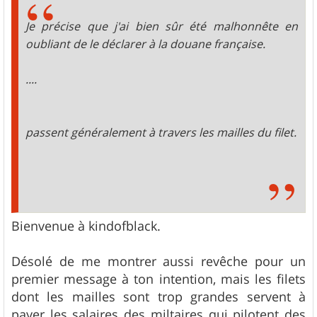
a
g
Je précise que j'ai bien sûr été malhonnête en
e
oubliant de le déclarer à la douane française.
....
passent généralement à travers les mailles du filet.
Bienvenue à kindofblack.
Désolé de me montrer aussi revêche pour un
premier message à ton intention, mais les filets
dont les mailles sont trop grandes servent à
payer les salaires des miltaires qui pilotent des