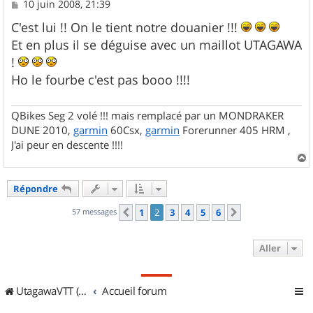
M
10 juin 2008, 21:39
e
s
C'est lui !! On le tient notre douanier !!!
s
Et en plus il se déguise avec un maillot UTAGAWA
a
g
!
e
Ho le fourbe c'est pas booo !!!!
QBikes Seg 2 volé !!! mais remplacé par un MONDRAKER
DUNE 2010,
garmin
60Csx,
garmin
Forerunner 405 HRM ,
J'ai peur en descente !!!!
a
u
Répondre
t
57 messages
1
2
3
4
5
6
Précédent
Suivant
Aller
UtagawaVTT (Randos VTT et VTTAE avec traces GPS)
Accueil forum