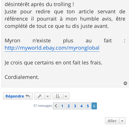
s
désintérêt après du trolling !
a
g
Juste pour redire que ton article servant de
e
référence il pourrait à mon humble avis, être
complété de tout ce que tu dis juste avant.
Myron n'existe plus au fait :
http://myworld.ebay.com/myronglobal
Je crois que certains en ont fait les frais.
Cordialement.
a
u
Répondre
t
57 messages
1
2
3
4
5
6
Précédent
Aller