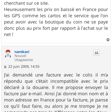
cherchant sur ce site.
Heureusement les prix on baissé en France pour
les GPS comme les cartos et le service que l'on
peut avoir avec la boutique du coin ne se paye
donc plus au prix fort par rapport à l'achat sur le
net !
a
u
narekaci
t
Nouvel
Utagawiste
M
22 juin 2009, 14:55
e
s
J’ai demandé une facture avec le colis il m’a
s
répondu que c’était incompatible avec le prix
a
g
déclaré à la douane. Il me propose envoyer la
e
facture par e-mail. Ainsi j’ai donné mon nom et à
mon adresse en France pour la facture, je panse
ce qu’il faut faire, ou alors je me trompe Je ne