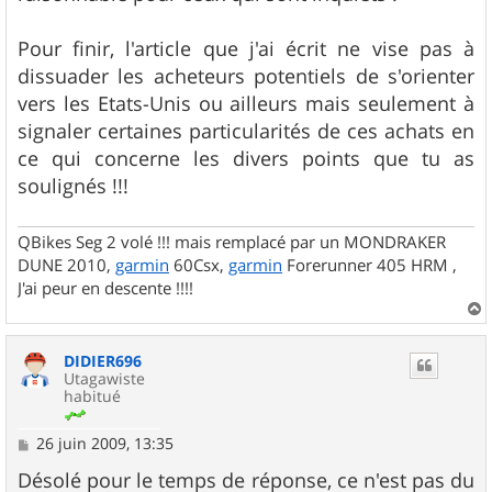
Pour finir, l'article que j'ai écrit ne vise pas à
dissuader les acheteurs potentiels de s'orienter
vers les Etats-Unis ou ailleurs mais seulement à
signaler certaines particularités de ces achats en
ce qui concerne les divers points que tu as
soulignés !!!
QBikes Seg 2 volé !!! mais remplacé par un MONDRAKER
DUNE 2010,
garmin
60Csx,
garmin
Forerunner 405 HRM ,
J'ai peur en descente !!!!
a
u
DIDIER696
t
Utagawiste
habitué
M
26 juin 2009, 13:35
e
s
Désolé pour le temps de réponse, ce n'est pas du