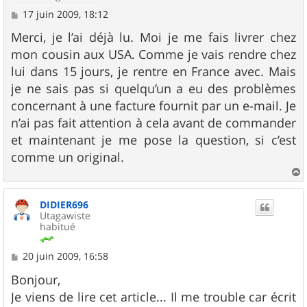
M
17 juin 2009, 18:12
e
s
Merci, je l’ai déjà lu. Moi je me fais livrer chez
s
mon cousin aux USA. Comme je vais rendre chez
a
g
lui dans 15 jours, je rentre en France avec. Mais
e
je ne sais pas si quelqu’un a eu des problèmes
concernant à une facture fournit par un e-mail. Je
n’ai pas fait attention à cela avant de commander
et maintenant je me pose la question, si c’est
comme un original.
a
u
DIDIER696
t
Utagawiste
habitué
M
20 juin 2009, 16:58
e
s
Bonjour,
s
Je viens de lire cet article... Il me trouble car écrit
a