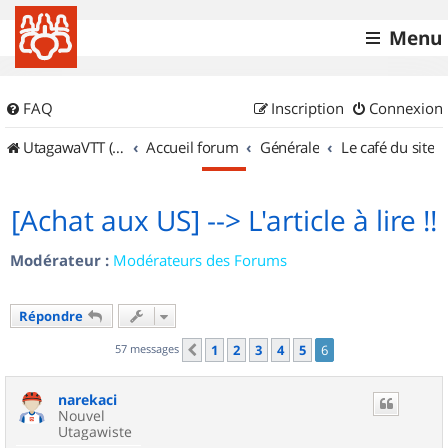
Menu
FAQ
Inscription
Connexion
UtagawaVTT (Randos VTT et VTTAE avec traces GPS)
Accueil forum
Générale
Le café du site
[Achat aux US] --> L'article à lire !!
Modérateur :
Modérateurs des Forums
Répondre
57 messages
1
2
3
4
5
6
Précédent
narekaci
Nouvel
Utagawiste