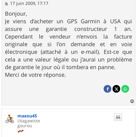
M
17 juin 2009, 17:17
e
s
Bonjour,
s
Je viens d’acheter un GPS Garmin à USA qui
a
g
assure une garantie constructeur 1 an.
e
Cependant le vendeur n’envois la facture
originale que si l’on demande et en voie
électronique (attaché à un e-mail). Est-ce que
cela a une valeur légale ou j’aurai un problème
de garantie le jour où il tombera en panne.
Merci de votre réponse.
a
u
maxou45
t
Utagawiste
gourou