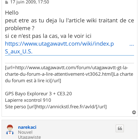
M
17 juin 2009, 17:50
e
s
Hello
s
peut etre as tu deja lu l'article wiki traitant de ce
a
g
probleme ?
e
si ce n'est pas la cas, va le voir ici
https://www.utagawavtt.com/wiki/index.p ...
S_aux_U.S.
[url=http://www.utagawavtt.com/forum/utagawavtt-gt-la-
charte-du-forum-a-lire-attentivement-vt3062.html]La charte
du forum est à lire ici[/url]
GPS Bayo Exploreur 3 + CE3.20
Lapierre xcontrol 910
Site perso [url]http://annickstl.free.fr/avld/[/url]
a
u
narekaci
t
Nouvel
Utagawiste