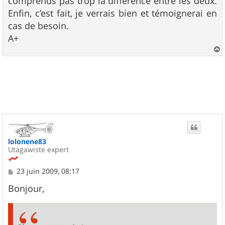
comprends pas trop la différence entre les deux.
Enfin, c’est fait, je verrais bien et témoignerai en
cas de besoin.
A+
a
u
t
lolonene83
Utagawiste expert
M
23 juin 2009, 08:17
e
s
Bonjour,
s
a
g
e