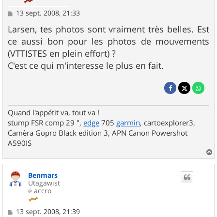
M
13 sept. 2008, 21:33
e
s
Larsen, tes photos sont vraiment très belles. Est
s
ce aussi bon pour les photos de mouvements
a
g
(VTTISTES en plein effort) ?
e
C'est ce qui m'interesse le plus en fait.
Quand l'appétit va, tout va !
stump FSR comp 29 ",
edge
705
garmin
, cartoexplorer3,
Camèra Gopro Black edition 3, APN Canon Powershot
A590IS
a
u
Benmars
t
Utagawist
e accro
M
13 sept. 2008, 21:39