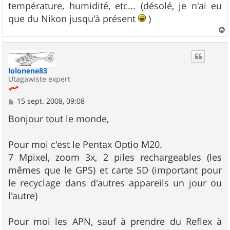
température, humidité, etc... (désolé, je n'ai eu
que du Nikon jusqu'à présent
)
a
u
t
lolonene83
Utagawiste expert
M
15 sept. 2008, 09:08
e
s
Bonjour tout le monde,
s
a
g
Pour moi c'est le Pentax Optio M20.
e
7 Mpixel, zoom 3x, 2 piles rechargeables (les
mêmes que le GPS) et carte SD (important pour
le recyclage dans d'autres appareils un jour ou
l'autre)
Pour moi les APN, sauf à prendre du Reflex à