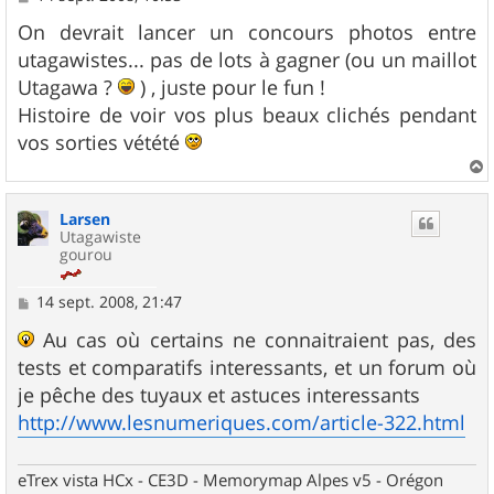
e
s
On devrait lancer un concours photos entre
s
utagawistes... pas de lots à gagner (ou un maillot
a
g
Utagawa ?
) , juste pour le fun !
e
Histoire de voir vos plus beaux clichés pendant
vos sorties vétété
a
u
Larsen
t
Utagawiste
gourou
M
14 sept. 2008, 21:47
e
s
Au cas où certains ne connaitraient pas, des
s
tests et comparatifs interessants, et un forum où
a
g
je pêche des tuyaux et astuces interessants
e
http://www.lesnumeriques.com/article-322.html
eTrex vista HCx - CE3D - Memorymap Alpes v5 - Orégon