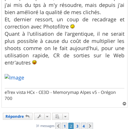
j'ai mis du tps à m'y résoudre, mais depuis j'ai
bien amélioré la qualité de mes clichés.
Et, dernier ressort, un coup de recadrage et
correction avec Photofiltre
Quant à l'utilisation de l'argentique, il ne serait
plus possible à cause du coût de multiplier les
shoots comme on le fait aujourd'hui, pour une
utilisation rapide, CR de sorties sur le Web
entr'autres
eTrex vista HCx - CE3D - Memorymap Alpes v5 - Orégon
700
a
u
Répondre
t
31 messages
1
2
3
4
Précédent
Suivant