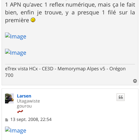
s
1 APN qu'avec 1 reflex numérique, mais ça le fait
a
g
bien, enfin je trouve, y a presque 1 filé sur la
e
première
eTrex vista HCx - CE3D - Memorymap Alpes v5 - Orégon
700
a
u
Larsen
t
Utagawiste
gourou
M
13 sept. 2008, 22:54
e
s
s
a