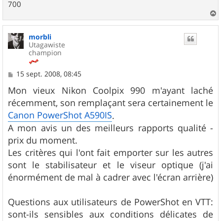
700
a
u
morbli
t
Utagawiste
champion
M
15 sept. 2008, 08:45
e
s
Mon vieux Nikon Coolpix 990 m'ayant laché
s
récemment, son remplaçant sera certainement le
a
g
Canon PowerShot A590IS
.
e
A mon avis un des meilleurs rapports qualité -
prix du moment.
Les critères qui l'ont fait emporter sur les autres
sont le stabilisateur et le viseur optique (j'ai
énormément de mal à cadrer avec l'écran arrière)
Questions aux utilisateurs de PowerShot en VTT:
sont-ils sensibles aux conditions délicates de