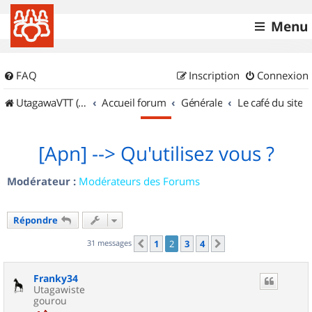
Menu
FAQ
Inscription
Connexion
UtagawaVTT (Randos VTT et VTTAE avec traces GPS)
Accueil forum
Générale
Le café du site
[Apn] --> Qu'utilisez vous ?
Modérateur :
Modérateurs des Forums
Répondre
31 messages
1
2
3
4
Précédent
Suivant
Franky34
Utagawiste
gourou