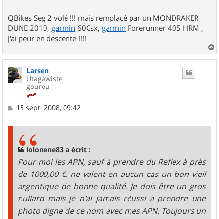
QBikes Seg 2 volé !!! mais remplacé par un MONDRAKER
DUNE 2010,
garmin
60Csx,
garmin
Forerunner 405 HRM ,
J'ai peur en descente !!!!
a
u
Larsen
t
Utagawiste
gourou
M
15 sept. 2008, 09:42
e
s
s
a
g
lolonene83 a écrit :
e
Pour moi les APN, sauf à prendre du Reflex à près
de 1000,00 €, ne valent en aucun cas un bon vieil
argentique de bonne qualité. Je dois être un gros
nullard mais je n'ai jamais réussi à prendre une
photo digne de ce nom avec mes APN. Toujours un