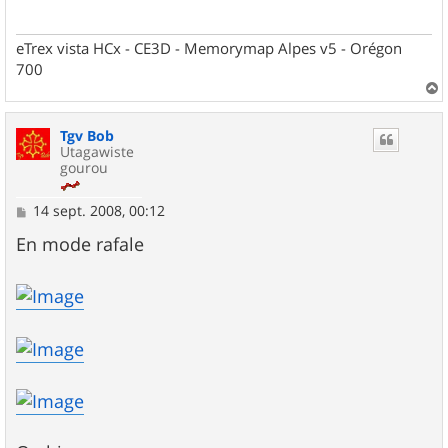
g
e
eTrex vista HCx - CE3D - Memorymap Alpes v5 - Orégon
700
a
u
Tgv Bob
t
Utagawiste
gourou
M
14 sept. 2008, 00:12
e
s
En mode rafale
s
a
g
e