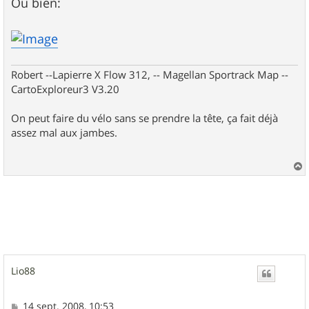
Ou bien:
Robert --Lapierre X Flow 312, -- Magellan Sportrack Map --
CartoExploreur3 V3.20
On peut faire du vélo sans se prendre la tête, ça fait déjà
assez mal aux jambes.
a
u
t
Lio88
M
14 sept. 2008, 10:53