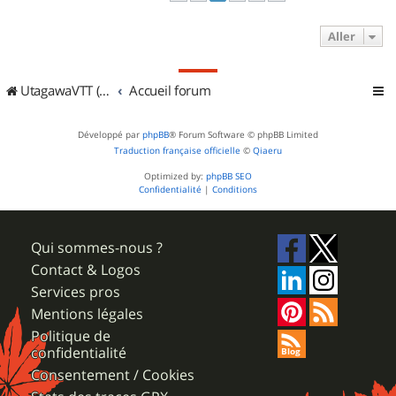
Aller
UtagawaVTT (Randos VTT et VTTAE avec traces GPS)
Accueil forum
Développé par
phpBB
® Forum Software © phpBB Limited
Traduction française officielle
©
Qiaeru
Optimized by:
phpBB SEO
Confidentialité
|
Conditions
Qui sommes-nous ?
Contact & Logos
Services pros
Mentions légales
Politique de
confidentialité
Consentement / Cookies