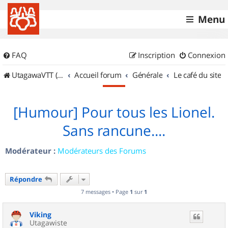
Menu
FAQ
Inscription
Connexion
UtagawaVTT (Randos VTT et VTTAE avec traces GPS)
Accueil forum
Générale
Le café du site
[Humour] Pour tous les Lionel.
Sans rancune....
Modérateur :
Modérateurs des Forums
Répondre
7 messages • Page
1
sur
1
Viking
Utagawiste