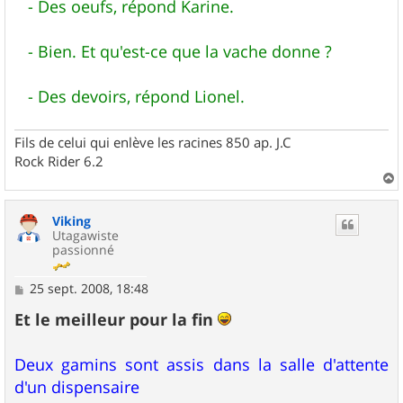
- Des oeufs, répond Karine.
- Bien. Et qu'est-ce que la vache donne ?
- Des devoirs, répond Lionel.
Fils de celui qui enlève les racines 850 ap. J.C
Rock Rider 6.2
a
u
Viking
t
Utagawiste
passionné
M
25 sept. 2008, 18:48
e
s
Et le meilleur pour la fin
s
a
g
Deux gamins sont assis dans la salle d'attente
e
d'un dispensaire