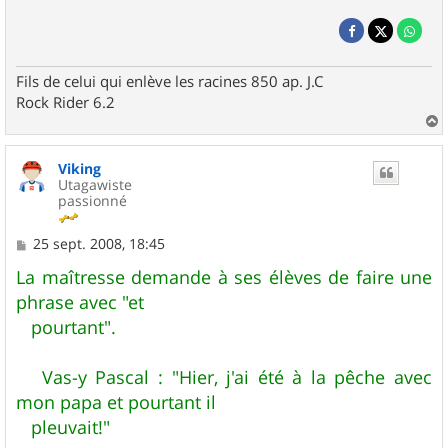
Fils de celui qui enlève les racines 850 ap. J.C
Rock Rider 6.2
a
u
Viking
t
Utagawiste
passionné
M
25 sept. 2008, 18:45
e
s
La maîtresse demande à ses élèves de faire une
s
phrase avec "et
a
g
pourtant".
e
Vas-y Pascal : "Hier, j'ai été à la pêche avec
mon papa et pourtant il
pleuvait!"