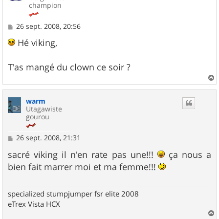
champion
M
26 sept. 2008, 20:56
e
s
Hé viking,
s
a
g
T'as mangé du clown ce soir ?
e
a
u
warm
t
Utagawiste
gourou
M
26 sept. 2008, 21:31
e
s
sacré viking il n'en rate pas une!!!
ça nous a
s
bien fait marrer moi et ma femme!!!
a
g
e
specialized stumpjumper fsr elite 2008
eTrex Vista HCX