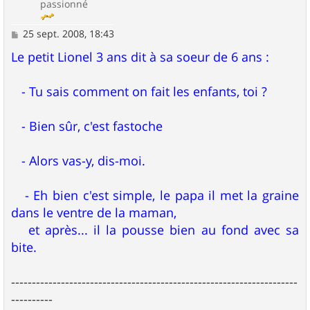
passionné
M
25 sept. 2008, 18:43
e
s
Le petit Lionel 3 ans dit à sa soeur de 6 ans :
s
a
g
- Tu sais comment on fait les enfants, toi ?
e
- Bien sûr, c'est fastoche
- Alors vas-y, dis-moi.
- Eh bien c'est simple, le papa il met la graine
dans le ventre de la maman,
et après... il la pousse bien au fond avec sa
bite.
---------------------------------------------------------------------
----------