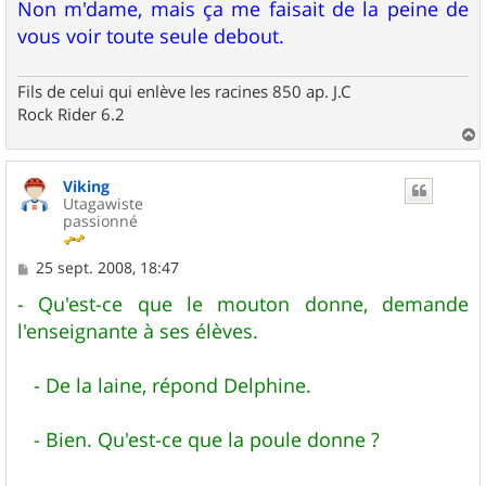
Non m'dame, mais ça me faisait de la peine de
vous voir toute seule debout.
Fils de celui qui enlève les racines 850 ap. J.C
Rock Rider 6.2
a
u
Viking
t
Utagawiste
passionné
M
25 sept. 2008, 18:47
e
s
- Qu'est-ce que le mouton donne, demande
s
l'enseignante à ses élèves.
a
g
e
- De la laine, répond Delphine.
- Bien. Qu'est-ce que la poule donne ?