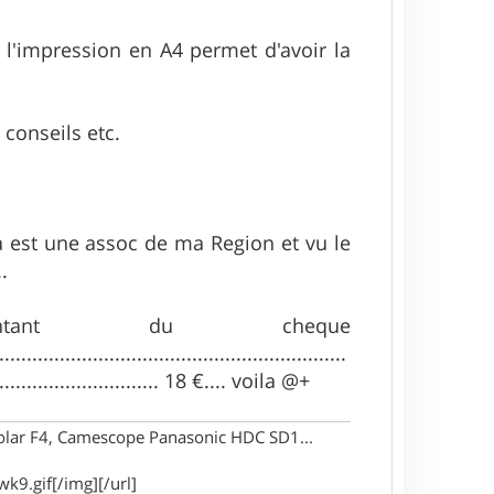
 l'impression en A4 permet d'avoir la
 conseils etc.
a est une assoc de ma Region et vu le
.
tant du cheque
...............................................................
.................................... 18 €.... voila @+
Polar F4, Camescope Panasonic HDC SD1...
k9.gif[/img][/url]