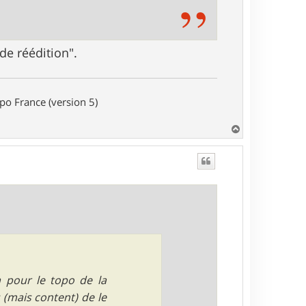
 de réédition".
o France (version 5)
H
a
u
t
a pour le topo de la
 (mais content) de le