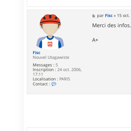
M
par
Fisc
»
15 oct.
e
s
Merci des infos.
s
a
g
A+
e
Fisc
Nouvel Utagawiste
Messages :
5
Inscription :
24 oct. 2006,
17:11
Localisation :
PARIS
C
Contact :
o
n
t
a
c
t
e
r
F
i