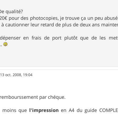
De qualité?
0€ pour des photocopies, je trouve ça un peu abusé d
l à cautionner leur retard de plus de deux ans maint
 dépenser en frais de port plutôt que de les me
..
»
13 oct. 2008, 19:04
 rembourssement par chéque.
ni moins que
l'impression
en A4 du guide COMPLET 