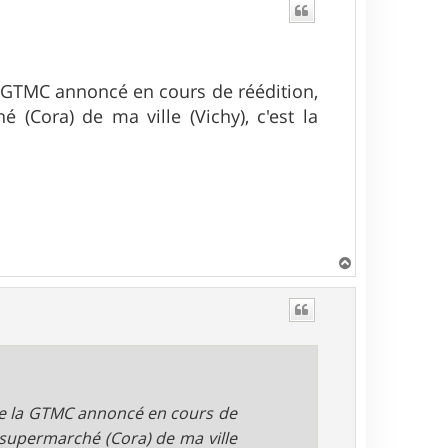
la GTMC annoncé en cours de réédition,
 (Cora) de ma ville (Vichy), c'est la
H
a
u
t
 de la GTMC annoncé en cours de
n supermarché (Cora) de ma ville