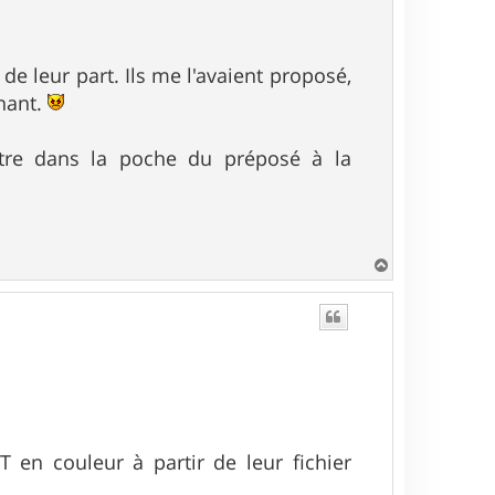
e leur part. Ils me l'avaient proposé,
enant.
ttre dans la poche du préposé à la
H
a
u
t
en couleur à partir de leur fichier