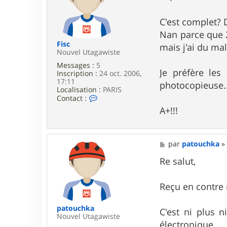
r
s
p
a
a
g
C'est complet? 
t
e
Nan parce que 2
o
u
Fisc
mais j'ai du ma
c
Nouvel Utagawiste
h
Messages :
5
k
Je préfère les
Inscription :
24 oct. 2006,
a
17:11
photocopieuse.
Localisation :
PARIS
C
Contact :
o
A+!!!
n
t
a
c
M
par
patouchka
t
e
e
s
Re salut,
r
s
F
a
i
g
Reçu en contre
s
e
c
patouchka
C'est ni plus 
Nouvel Utagawiste
électronique.