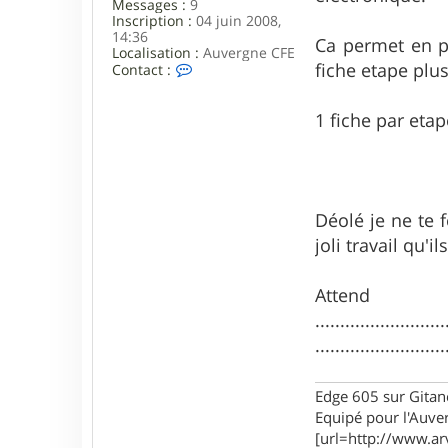
Messages :
9
Inscription :
04 juin 2008,
14:36
Ca permet en pl
Localisation :
Auvergne CFE
fiche etape plu
C
Contact :
o
n
t
1 fiche par etap
a
c
t
e
r
p
Déolé je ne te 
a
joli travail qu'i
t
o
u
c
Atten
h
..........................
k
a
.........................
Edge 605 sur Gitan
Equipé pour l'Auve
[url=http://www.ar