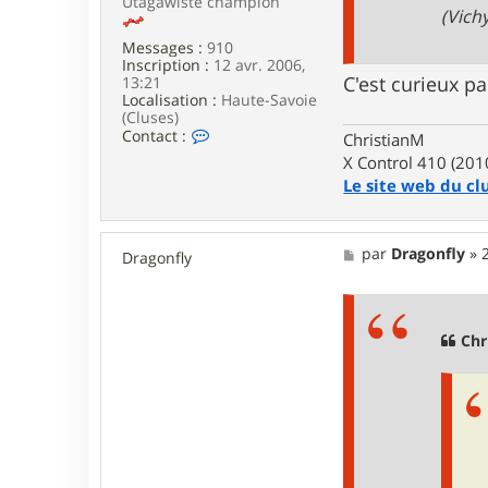
Utagawiste champion
(Vichy
Messages :
910
Inscription :
12 avr. 2006,
C'est curieux pa
13:21
Localisation :
Haute-Savoie
(Cluses)
C
Contact :
ChristianM
o
X Control 410 (201
n
Le site web du cl
t
a
c
t
M
par
Dragonfly
»
e
Dragonfly
e
r
s
C
s
h
a
r
g
Chr
i
e
s
t
i
a
n
M