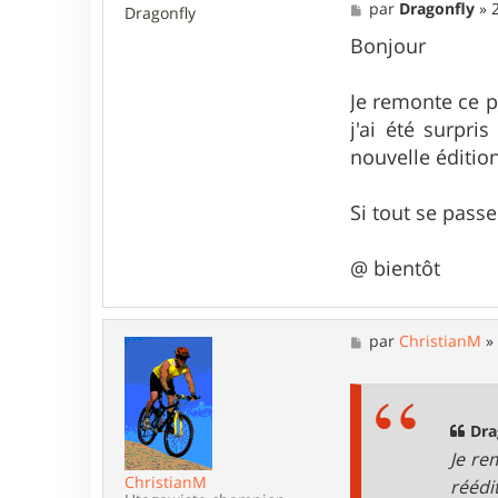
M
par
Dragonfly
»
Dragonfly
s
e
c
s
Bonjour
s
a
g
Je remonte ce p
e
j'ai été surpri
nouvelle édition
Si tout se pass
@ bientôt
M
par
ChristianM
e
s
s
a
g
Dra
e
Je re
ChristianM
réédi