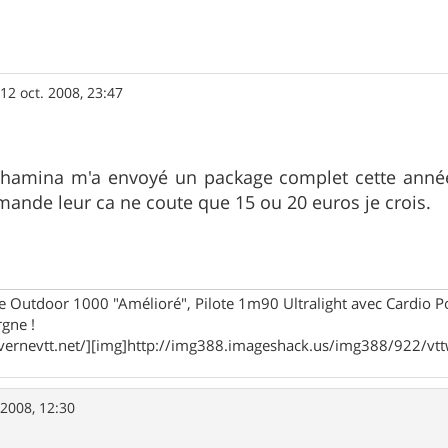
»
12 oct. 2008, 23:47
Chamina m'a envoyé un package complet cette anné
mande leur ca ne coute que 15 ou 20 euros je crois.
e Outdoor 1000 "Amélioré", Pilote 1m90 Ultralight avec Cardio 
rgne !
vernevtt.net/][img]http://img388.imageshack.us/img388/922/vttw
 2008, 12:30