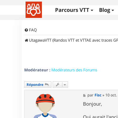
Parcours VTT
Blog
FAQ
UtagawaVTT (Randos VTT et VTTAE avec traces GP
Modérateur :
Modérateurs des Forums
Répondre
M
par
Fisc
»
10 oct.
e
s
Bonjour,
s
a
g
Qui aurait l'an