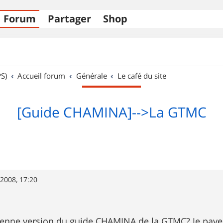
Forum
Partager
Shop
S)
Accueil forum
Générale
Le café du site
[Guide CHAMINA]-->La GTMC
 2008, 17:20
cienne version du guide CHAMINA de la GTMC? Je paye l