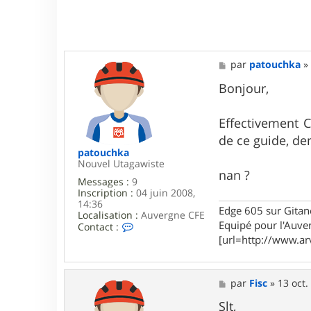
M
par
patouchka
e
s
Bonjour,
s
a
g
Effectivement 
e
de ce guide, de
patouchka
Nouvel Utagawiste
nan ?
Messages :
9
Inscription :
04 juin 2008,
14:36
Edge 605 sur Gitan
Localisation :
Auvergne CFE
Equipé pour l'Auve
C
Contact :
o
[url=http://www.ar
n
t
a
c
M
par
Fisc
»
13 oct.
t
e
e
s
Slt,