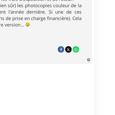
ien sûr) les photocopies couleur de la
ment l'année dernière. Si une de ces
s de prise en charge financière). Cela
e version...
H
a
u
t