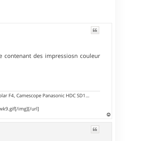
e contenant des impressiosn couleur
Polar F4, Camescope Panasonic HDC SD1...
k9.gif[/img][/url]
H
a
u
t