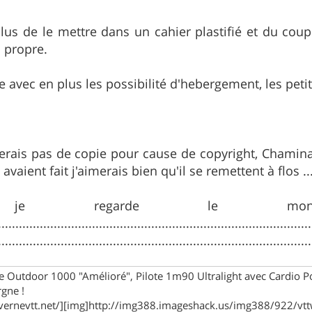
us de le mettre dans un cahier plastifié et du coup
s propre.
e avec en plus les possibilité d'hebergement, les petit
ferais pas de copie pour cause de copyright, Chamin
ls avaient fait j'aimerais bien qu'il se remettent à flos ...
d je regarde le mon
..........................................................................................
....................................................................................
e Outdoor 1000 "Amélioré", Pilote 1m90 Ultralight avec Cardio 
rgne !
vernevtt.net/][img]http://img388.imageshack.us/img388/922/vttw