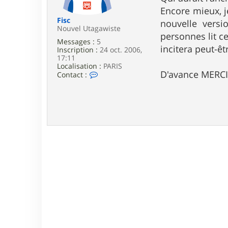
e
Encore mieux, j
Fisc
nouvelle versi
Nouvel Utagawiste
personnes lit c
Messages :
5
incitera peut-ê
Inscription :
24 oct. 2006,
17:11
Localisation :
PARIS
D'avance MERCI
C
Contact :
o
n
t
a
c
t
e
r
F
i
s
c