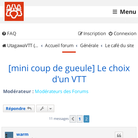
Menu
FAQ
Inscription
Connexion
UtagawaVTT (Randos VTT et VTTAE avec traces GPS)
Accueil forum
Générale
Le café du site
[mini coup de gueule] Le choix
d'un VTT
Modérateur :
Modérateurs des Forums
Répondre
11 messages
1
2
Précédent
warm