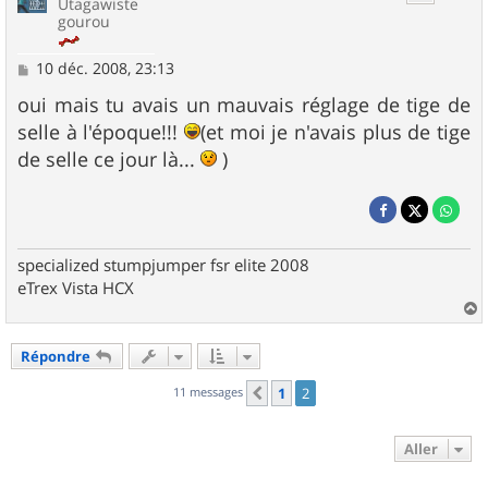
Utagawiste
gourou
M
10 déc. 2008, 23:13
e
s
oui mais tu avais un mauvais réglage de tige de
s
selle à l'époque!!!
(et moi je n'avais plus de tige
a
g
de selle ce jour là...
)
e
specialized stumpjumper fsr elite 2008
eTrex Vista HCX
a
u
Répondre
t
11 messages
1
2
Précédent
Aller