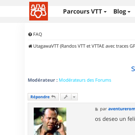
Parcours VTT
Blog
FAQ
UtagawaVTT (Randos VTT et VTTAE avec traces GP
Modérateur :
Modérateurs des Forums
Répondre
M
par
aventurero
e
s
os deseo un fel
s
a
g