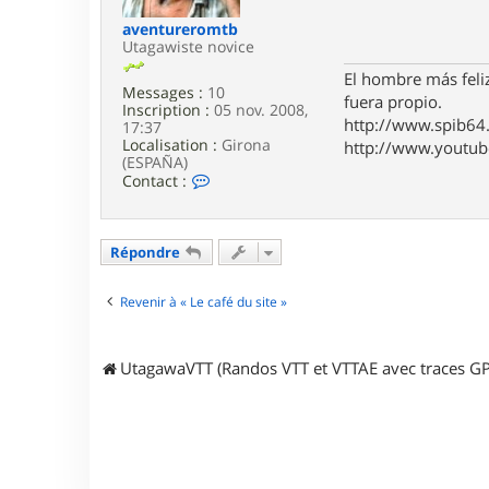
e
aventureromtb
Utagawiste novice
El hombre más feli
Messages :
10
fuera propio.
Inscription :
05 nov. 2008,
http://www.spib6
17:37
Localisation :
Girona
http://www.youtu
(ESPAÑA)
C
Contact :
o
n
t
a
Répondre
c
t
e
Revenir à « Le café du site »
r
a
v
UtagawaVTT (Randos VTT et VTTAE avec traces GP
e
n
t
u
r
e
r