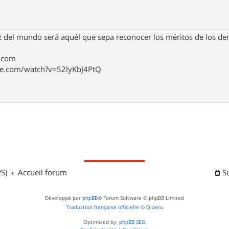
z del mundo será aquél que sepa reconocer los méritos de los de
4.com
be.com/watch?v=52lyKbJ4PtQ
S)
Accueil forum
S
Développé par
phpBB
® Forum Software © phpBB Limited
Traduction française officielle
©
Qiaeru
Optimized by:
phpBB SEO