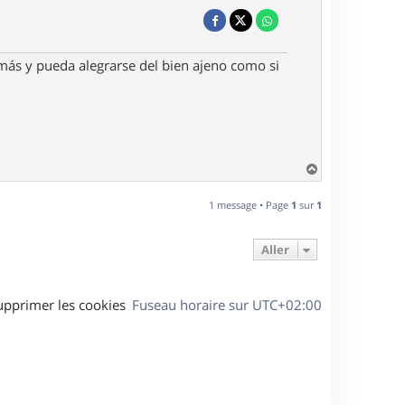
más y pueda alegrarse del bien ajeno como si
H
a
u
1 message • Page
1
sur
1
t
Aller
upprimer les cookies
Fuseau horaire sur
UTC+02:00