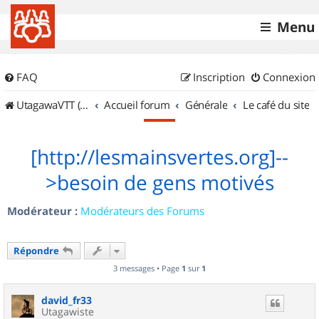
Menu
FAQ
Inscription
Connexion
UtagawaVTT (Randos VTT et VTTAE avec traces GPS)
Accueil forum
Générale
Le café du site
[http://lesmainsvertes.org]--
>besoin de gens motivés
Modérateur :
Modérateurs des Forums
Répondre
3 messages • Page
1
sur
1
david_fr33
Utagawiste