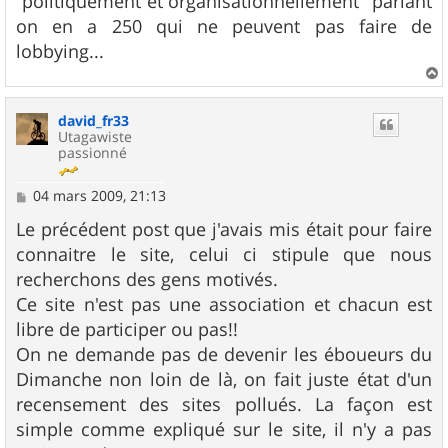
"politiquement et organisationnellement" parlant
on en a 250 qui ne peuvent pas faire de
lobbying...
a
u
david_fr33
t
Utagawiste
passionné
M
04 mars 2009, 21:13
e
s
Le précédent post que j'avais mis était pour faire
s
connaitre le site, celui ci stipule que nous
a
g
recherchons des gens motivés.
e
Ce site n'est pas une association et chacun est
libre de participer ou pas!!
On ne demande pas de devenir les éboueurs du
Dimanche non loin de là, on fait juste état d'un
recensement des sites pollués. La façon est
simple comme expliqué sur le site, il n'y a pas