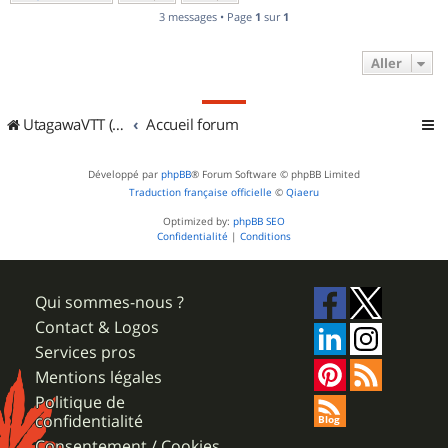
3 messages • Page
1
sur
1
Aller
UtagawaVTT (Randos VTT et VTTAE avec traces GPS)
Accueil forum
Développé par
phpBB
® Forum Software © phpBB Limited
Traduction française officielle
©
Qiaeru
Optimized by:
phpBB SEO
Confidentialité
|
Conditions
Qui sommes-nous ?
Contact & Logos
Services pros
Mentions légales
Politique de
confidentialité
Consentement / Cookies