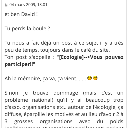
M
04 mars 2009, 18:01
e
s
et ben David !
s
a
g
Tu perds la boule ?
e
Tu nous a fait déjà un post à ce sujet il y a très
peu de temps, toujours dans le café du site.
Ton post s'appelle : "
[Ecologie]-->Vous pouvez
participer!!"
Ah la mémoire, ça va, ça vient.......
Sinon je trouve dommage (mais c'est un
problème national) qu'il y ai beaucoup trop
d'asso, organisations etc.. autour de l'écologie, ça
diffuse, éparpille les motivés et au lieu d'avoir 2 à
3 grosses organisations avec du poids