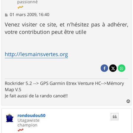
passionné
M
01 mars 2009, 16:40
e
s
Venez visiter ce site, et n'hésitez pas à adhérer,
s
votre contribution peut être utile
a
g
e
http://lesmainsvertes.org
Rockrider 5.2 --> GPS Garmin Etrex Venture HC-->Mémory
Map V.5
Je fait aussi de la rando canoë!!
a
u
rondoudou50
t
Utagawiste
champion