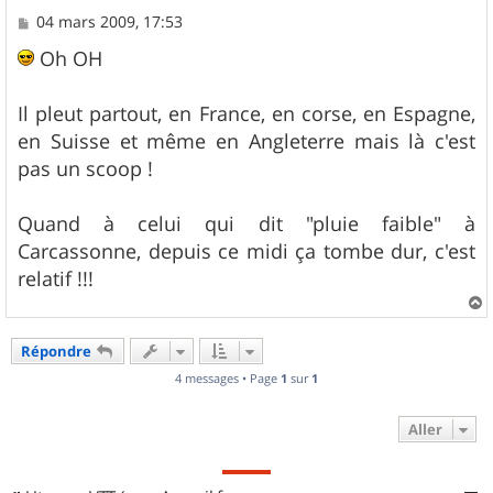
M
04 mars 2009, 17:53
e
s
Oh OH
s
a
g
Il pleut partout, en France, en corse, en Espagne,
e
en Suisse et même en Angleterre mais là c'est
pas un scoop !
Quand à celui qui dit "pluie faible" à
Carcassonne, depuis ce midi ça tombe dur, c'est
relatif !!!
a
u
Répondre
t
4 messages • Page
1
sur
1
Aller