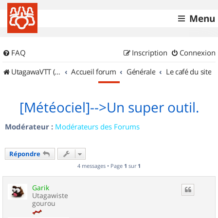
Menu
FAQ
Inscription
Connexion
UtagawaVTT (Randos VTT et VTTAE avec traces GPS)
Accueil forum
Générale
Le café du site
[Météociel]-->Un super outil.
Modérateur :
Modérateurs des Forums
Répondre
4 messages • Page
1
sur
1
Garik
Utagawiste
gourou