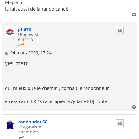
Map V.5
Je fait aussi de la rando canoë!!
a
u
phil78
t
Utagawist
e accro
M
04 mars 2009, 17:24
e
s
yes merci
s
a
g
e
qui mieux que le chemin , connait le randonneur
etrex/ carto EX /x race lapierre /gitane FDJ route
a
u
rondoudou50
t
Utagawiste
champion