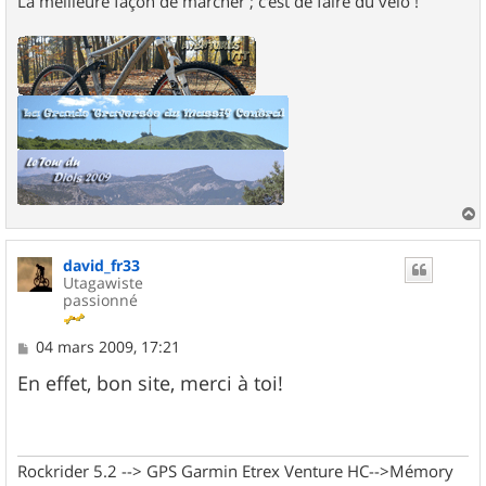
La meilleure façon de marcher ; c'est de faire du vélo !
a
u
david_fr33
t
Utagawiste
passionné
M
04 mars 2009, 17:21
e
s
En effet, bon site, merci à toi!
s
a
g
e
Rockrider 5.2 --> GPS Garmin Etrex Venture HC-->Mémory