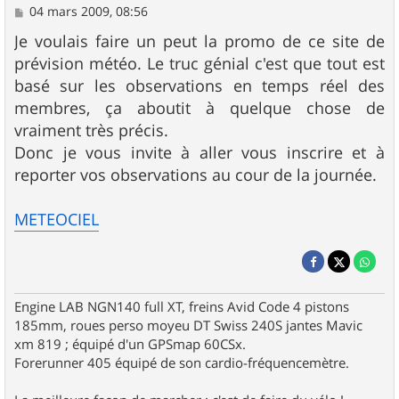
M
04 mars 2009, 08:56
e
s
Je voulais faire un peut la promo de ce site de
s
prévision météo. Le truc génial c'est que tout est
a
g
basé sur les observations en temps réel des
e
membres, ça aboutit à quelque chose de
vraiment très précis.
Donc je vous invite à aller vous inscrire et à
reporter vos observations au cour de la journée.
METEOCIEL
Engine LAB NGN140 full XT, freins Avid Code 4 pistons
185mm, roues perso moyeu DT Swiss 240S jantes Mavic
xm 819 ; équipé d'un GPSmap 60CSx.
Forerunner 405 équipé de son cardio-fréquencemètre.