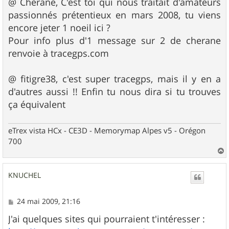
@ Cherane, C'est toi qui nous traitait d'amateurs
a
g
passionnés prétentieux en mars 2008, tu viens
e
encore jeter 1 noeil ici ?
Pour info plus d'1 message sur 2 de cherane
renvoie à tracegps.com
@ fitigre38, c'est super tracegps, mais il y en a
d'autres aussi !! Enfin tu nous dira si tu trouves
ça équivalent
eTrex vista HCx - CE3D - Memorymap Alpes v5 - Orégon
700
a
u
KNUCHEL
t
M
24 mai 2009, 21:16
e
s
J'ai quelques sites qui pourraient t'intéresser :
s