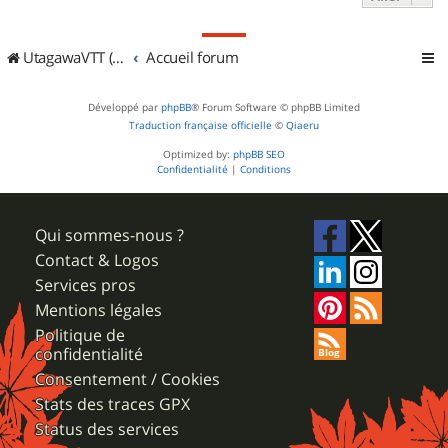
UtagawaVTT (Randos VTT et VTTAE avec traces GPS)
Accueil forum
Développé par
phpBB
® Forum Software © phpBB Limited
Traduction française officielle
©
Qiaeru
Optimized by:
phpBB SEO
Confidentialité
|
Conditions
Qui sommes-nous ?
Contact & Logos
Services pros
Mentions légales
Politique de
confidentialité
Consentement / Cookies
Stats des traces GPX
Status des services