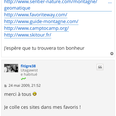
http://www.sentier-nature.com/montagne/ ...
a
g
geomatique
e
http://www.favoriteway.com/
http://www.guide-montagne.com/
http://www.camptocamp.org/
http://www.skitour.fr/
J'espère que tu trouvera ton bonheur
a
u
fitigre38
t
Utagawist
e habitué
M
24 mai 2009, 21:52
e
s
merci à tous
s
a
g
Je colle ces sites dans mes favoris !
e