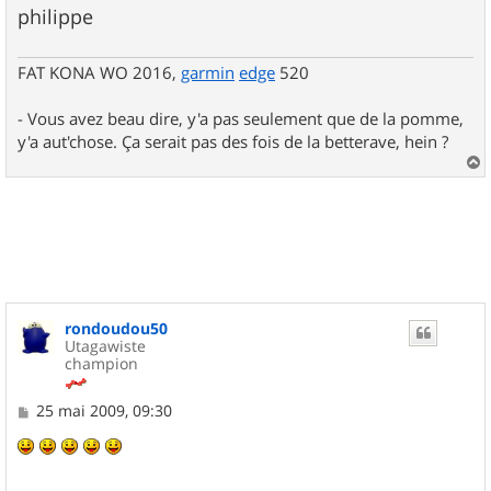
philippe
FAT KONA WO 2016,
garmin
edge
520
- Vous avez beau dire, y'a pas seulement que de la pomme,
y'a aut'chose. Ça serait pas des fois de la betterave, hein ?
a
u
t
rondoudou50
Utagawiste
champion
M
25 mai 2009, 09:30
e
s
s
a