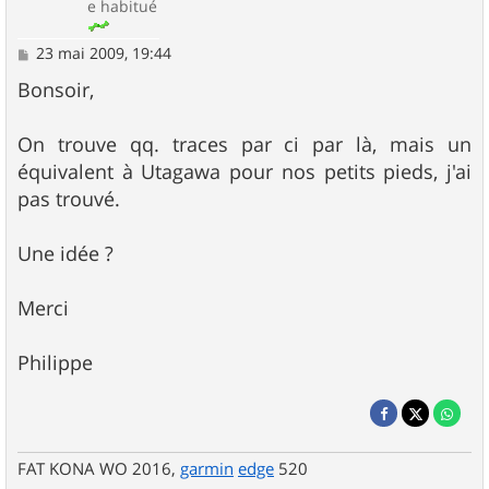
e habitué
M
23 mai 2009, 19:44
e
s
Bonsoir,
s
a
g
On trouve qq. traces par ci par là, mais un
e
équivalent à Utagawa pour nos petits pieds, j'ai
pas trouvé.
Une idée ?
Merci
Philippe
FAT KONA WO 2016,
garmin
edge
520