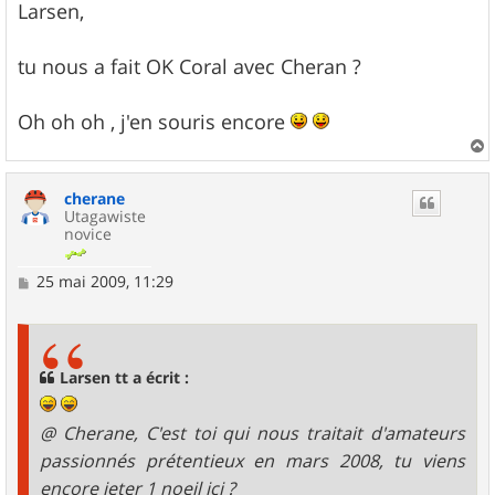
g
Larsen,
e
tu nous a fait OK Coral avec Cheran ?
Oh oh oh , j'en souris encore
a
u
cherane
t
Utagawiste
novice
M
25 mai 2009, 11:29
e
s
s
a
g
Larsen tt a écrit :
e
@ Cherane, C'est toi qui nous traitait d'amateurs
passionnés prétentieux en mars 2008, tu viens
encore jeter 1 noeil ici ?