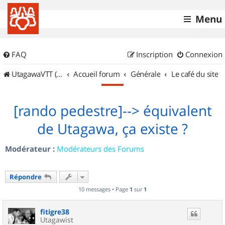
Menu
FAQ
Inscription
Connexion
UtagawaVTT (Randos VTT et VTTAE avec traces GPS)
Accueil forum
Générale
Le café du site
[rando pedestre]--> équivalent
de Utagawa, ça existe ?
Modérateur :
Modérateurs des Forums
Répondre
10 messages • Page
1
sur
1
fitigre38
Utagawist