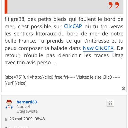
fitigre38, des petits pieds qui foulent le bord de
ClicCAP
mer, c'est possible sur
où tu trouveras
les sentiers littoraux du bord de mer de notre
belle France. Tu prends ce qui t'intéresse et tu
New ClicGPX
peux composer ta balade dans
. De
retour, n'oublie pas d'enrichir les traces Utag
avec ton avis perso ...
[size=75][url=http://clic0.free.fr]----- Visitez le site Clic0 -----
[/url][/size]
a
u
bernard83
t
Nouvel
Utagawiste
M
26 mai 2009, 08:48
e
s