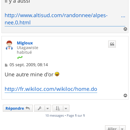
Il y a aussi
s
a
g
http://www.altisud.com/randonnee/alpes- ...
e
nee.0.html
a
u
Migloux
t
Utagawiste
habitué
M
05 sept. 2009, 08:14
e
s
Une autre mine d'or
s
a
g
http://fr.wikiloc.com/wikiloc/home.do
e
a
u
Répondre
t
10 messages • Page
1
sur
1
Aller