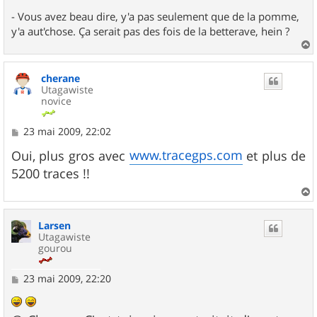
- Vous avez beau dire, y'a pas seulement que de la pomme,
y'a aut'chose. Ça serait pas des fois de la betterave, hein ?
a
u
cherane
t
Utagawiste
novice
M
23 mai 2009, 22:02
e
s
www.tracegps.com
Oui, plus gros avec
et plus de
s
5200 traces !!
a
g
e
a
u
Larsen
t
Utagawiste
gourou
M
23 mai 2009, 22:20
e
s
s