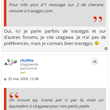
Pour info plus d'1 message sur 2 de cherane
renvoie à tracegps.com
Oui, ici je parle parfois de tracegps et sur
d'autres forums, je cite utagawa. Je n'ai pas de
préférences, mais je connais bien tracegps.
a
u
clic2fois
t
Utagawiste
passionné
M
25 mai 2009, 12:08
e
s
s
a
g
On trouve qq. traces par ci par là, mais un
e
équivalent à Utagawa pour nos petits pieds