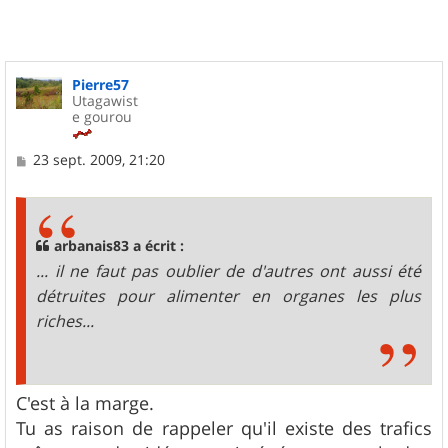
Pierre57
Utagawist
e gourou
M
23 sept. 2009, 21:20
e
s
s
a
g
arbanais83 a écrit :
e
... il ne faut pas oublier de d'autres ont aussi été
détruites pour alimenter en organes les plus
riches...
C'est à la marge.
Tu as raison de rappeler qu'il existe des trafics