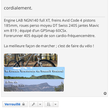
cordialement.
Engine LAB NGN140 full XT, freins Avid Code 4 pistons
185mm, roues perso moyeu DT Swiss 240S jantes Mavic
xm 819 ; équipé d'un GPSmap 60CSx.
Forerunner 405 équipé de son cardio-fréquencemètre.
La meilleure façon de marcher ; c'est de faire du vélo !
a
u
Verrouillé
t