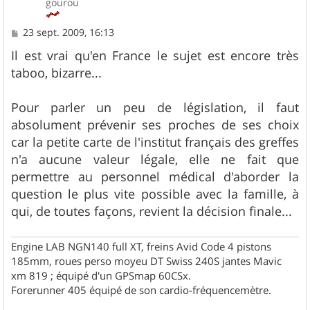
gourou
M
23 sept. 2009, 16:13
e
s
Il est vrai qu'en France le sujet est encore très
s
taboo, bizarre...
a
g
e
Pour parler un peu de législation, il faut
absolument prévenir ses proches de ses choix
car la petite carte de l'institut français des greffes
n'a aucune valeur légale, elle ne fait que
permettre au personnel médical d'aborder la
question le plus vite possible avec la famille, à
qui, de toutes façons, revient la décision finale...
Engine LAB NGN140 full XT, freins Avid Code 4 pistons
185mm, roues perso moyeu DT Swiss 240S jantes Mavic
xm 819 ; équipé d'un GPSmap 60CSx.
Forerunner 405 équipé de son cardio-fréquencemètre.