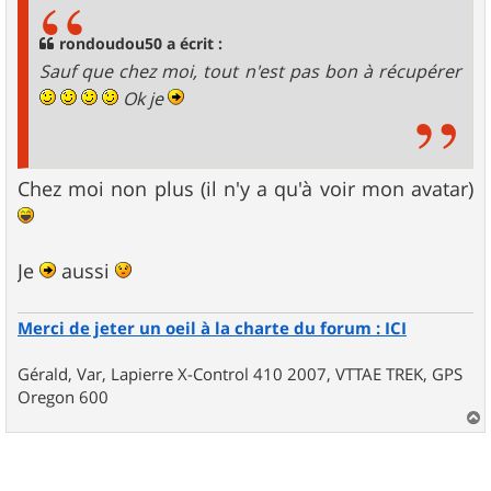
s
a
g
rondoudou50 a écrit :
e
Sauf que chez moi, tout n'est pas bon à récupérer
Ok je
Chez moi non plus (il n'y a qu'à voir mon avatar)
Je
aussi
Merci de jeter un oeil à la charte du forum : ICI
Gérald, Var, Lapierre X-Control 410 2007, VTTAE TREK, GPS
Oregon 600
a
u
t