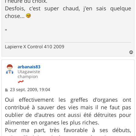
l'heure du choix.
Desfois, c'est super chaud, j'en sais quelque
chose...
"
Lapierre X Control 410 2009
a
u
arbanais83
t
Utagawiste
champion
M
23 sept. 2009, 19:04
e
s
Oui effectivement les greffes d'organes ont
s
contribué à sauver des vies mais il ne faut pas
a
g
oublier de d'autres ont aussi été détruites pour
e
alimenter en organes les plus riches.
Pour ma part, très favorable à ses débuts,