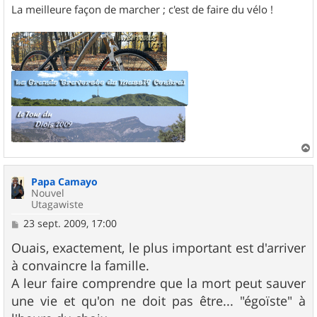
La meilleure façon de marcher ; c'est de faire du vélo !
a
u
Papa Camayo
t
Nouvel
Utagawiste
M
23 sept. 2009, 17:00
e
s
Ouais, exactement, le plus important est d'arriver
s
à convaincre la famille.
a
g
A leur faire comprendre que la mort peut sauver
e
une vie et qu'on ne doit pas être... "égoïste" à