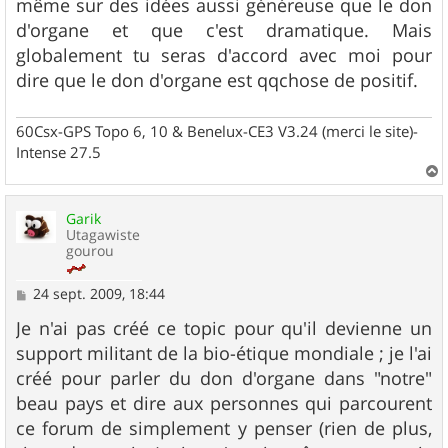
même sur des idées aussi généreuse que le don
d'organe et que c'est dramatique. Mais
globalement tu seras d'accord avec moi pour
dire que le don d'organe est qqchose de positif.
60Csx-GPS Topo 6, 10 & Benelux-CE3 V3.24 (merci le site)-
Intense 27.5
a
u
Garik
t
Utagawiste
gourou
M
24 sept. 2009, 18:44
e
s
Je n'ai pas créé ce topic pour qu'il devienne un
s
support militant de la bio-étique mondiale ; je l'ai
a
g
créé pour parler du don d'organe dans "notre"
e
beau pays et dire aux personnes qui parcourent
ce forum de simplement y penser (rien de plus,