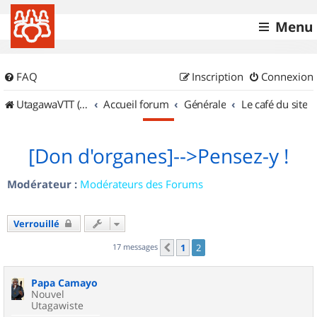
Menu
FAQ
Inscription
Connexion
UtagawaVTT (Randos VTT et VTTAE avec traces GPS)
Accueil forum
Générale
Le café du site
[Don d'organes]-->Pensez-y !
Modérateur :
Modérateurs des Forums
Verrouillé
17 messages
1
2
Précédent
Papa Camayo
Nouvel
Utagawiste