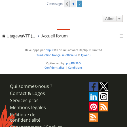
17 messages
1
2
Précédent
Aller
UtagawaVTT (Randos VTT et VTTAE avec traces GPS)
Accueil forum
Développé par
phpBB
® Forum Software © phpBB Limited
Traduction française officielle
©
Qiaeru
Optimized by:
phpBB SEO
Confidentialité
|
Conditions
Qui sommes-nous ?
Contact & Logos
Services pros
Mentions légales
Politique de
confidentialité