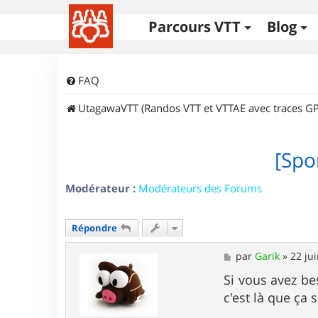
Parcours VTT
Blog
FAQ
UtagawaVTT (Randos VTT et VTTAE avec traces GP
[Spo
Modérateur :
Modérateurs des Forums
Répondre
M
par
Garik
»
22 ju
e
s
Si vous avez be
s
c'est là que ça 
a
g