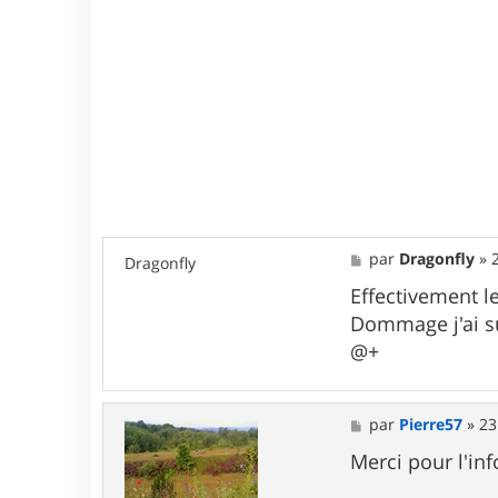
M
par
Dragonfly
»
Dragonfly
e
s
Effectivement l
s
Dommage j'ai su
a
g
@+
e
M
par
Pierre57
»
23
e
s
Merci pour l'in
s
a