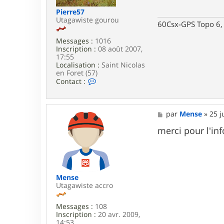
g
Pierre57
e
Utagawiste gourou
60Csx-GPS Topo 6, 
Messages :
1016
Inscription :
08 août 2007,
17:55
Localisation :
Saint Nicolas
en Foret (57)
C
Contact :
o
n
t
a
M
par
Mense
»
25 j
c
e
t
s
merci pour l'info
e
s
r
a
P
g
i
e
e
r
Mense
r
Utagawiste accro
e
5
Messages :
108
7
Inscription :
20 avr. 2009,
14:53