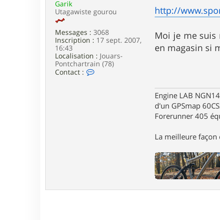
Garik
e
http://www.spor
Utagawiste gourou
Messages :
3068
Moi je me suis
Inscription :
17 sept. 2007,
en magasin si m
16:43
Localisation :
Jouars-
Pontchartrain (78)
C
Contact :
o
n
t
Engine LAB NGN140 
a
d'un GPSmap 60CS
c
Forerunner 405 éq
t
e
r
La meilleure façon d
G
a
r
i
k