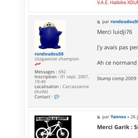
V.A.E. Haibike XD
7
6
M
par
rondoudou5
e
s
Merci luidji76
s
a
g
J'y avais pas p
e
rondoudou50
Utagawiste champion
Ah ce norman
Messages :
692
Inscription :
01 sept. 2007,
Stump comp 2009 - 
19:49
Localisation :
Carcassonne
(Aude)
C
Contact :
o
n
t
a
M
par
Yannos
»
26 
c
e
t
s
Merci Garik : 
e
s
r
a