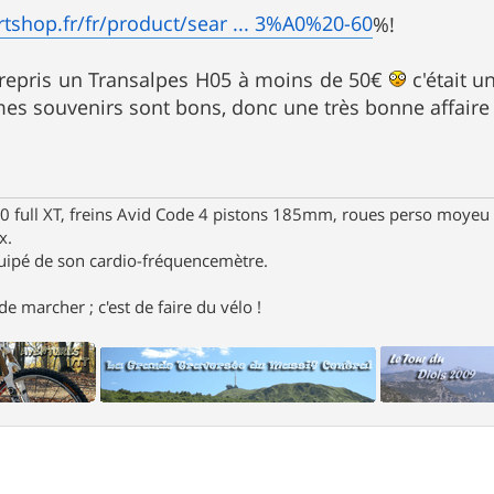
tshop.fr/fr/product/sear ... 3%A0%20-60
%!
 repris un Transalpes H05 à moins de 50€
c'était u
es souvenirs sont bons, donc une très bonne affair
full XT, freins Avid Code 4 pistons 185mm, roues perso moyeu 
x.
uipé de son cardio-fréquencemètre.
e marcher ; c'est de faire du vélo !