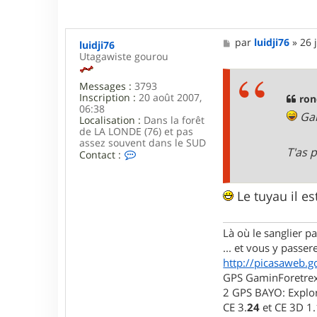
e
r
r
o
M
par
luidji76
»
26 
luidji76
n
e
Utagawiste gourou
d
s
o
s
u
Messages :
3793
a
d
Inscription :
20 août 2007,
g
ron
o
06:38
e
u
Gar
Localisation :
Dans la forêt
5
de LA LONDE (76) et pas
0
assez souvent dans le SUD
T'as 
C
Contact :
o
n
t
Le tuyau il e
a
c
t
Là où le sanglier pas
e
r
... et vous y passere
l
http://picasaweb.g
u
GPS GaminForetrex2
i
d
2 GPS BAYO: Explor
j
CE 3.
24
et CE 3D 1
i