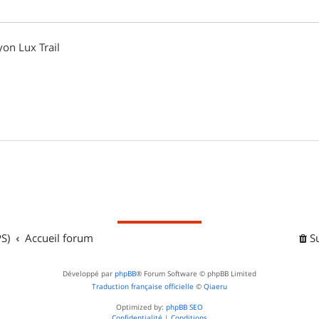
on Lux Trail
S)
Accueil forum
S
Développé par
phpBB
® Forum Software © phpBB Limited
Traduction française officielle
©
Qiaeru
Optimized by:
phpBB SEO
Confidentialité
|
Conditions