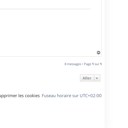
H
a
u
8 messages • Page
1
sur
1
t
Aller
upprimer les cookies
Fuseau horaire sur
UTC+02:00