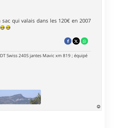
n sac qui valais dans les 120€ en 2007
e
DT Swiss 240S jantes Mavic xm 819 ; équipé
H
a
u
t