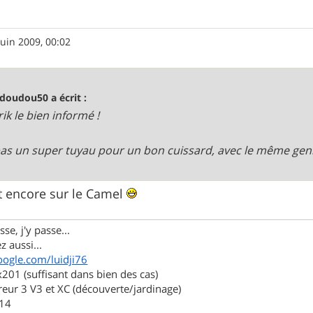
juin 2009, 00:02
doudou50 a écrit :
ik le bien informé !
pas un super tuyau pour un bon cuissard, avec le même ge
st encore sur le Camel
se, j'y passe...
z aussi...
oogle.com/luidji76
01 (suffisant dans bien des cas)
eur 3 V3 et XC (découverte/jardinage)
.14