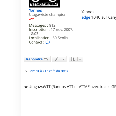
r
g
o
e
Yannos
n
Yannos
Utagawiste champion
d
edge
1040 sur Cany
o
u
Messages :
812
d
Inscription :
17 nov. 2007,
o
18:03
u
Localisation :
60 Senlis
5
C
Contact :
0
o
n
t
a
Répondre
c
t
e
Revenir à « Le café du site »
r
Y
a
UtagawaVTT (Randos VTT et VTTAE avec traces GP
n
n
o
s