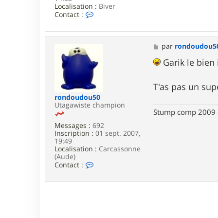
Localisation :
Biver
C
Contact :
o
n
t
a
M
par
rondoudou5
c
e
t
s
Garik le bien 
e
s
r
a
M
g
T'as pas un su
e
e
rondoudou50
n
Utagawiste champion
s
Stump comp 2009 - 
e
Messages :
692
Inscription :
01 sept. 2007,
19:49
Localisation :
Carcassonne
(Aude)
C
Contact :
o
n
t
a
c
t