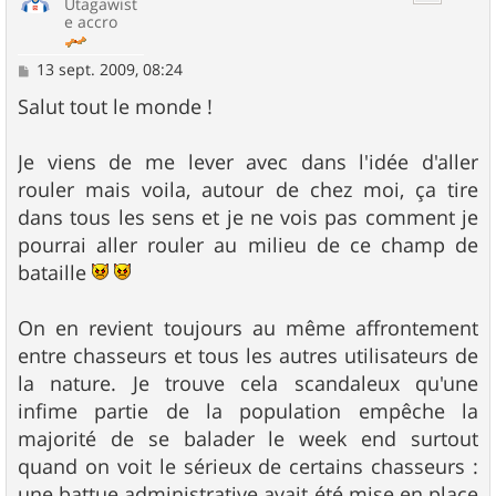
Utagawist
e accro
M
13 sept. 2009, 08:24
e
s
Salut tout le monde !
s
a
g
Je viens de me lever avec dans l'idée d'aller
e
rouler mais voila, autour de chez moi, ça tire
dans tous les sens et je ne vois pas comment je
pourrai aller rouler au milieu de ce champ de
bataille
On en revient toujours au même affrontement
entre chasseurs et tous les autres utilisateurs de
la nature. Je trouve cela scandaleux qu'une
infime partie de la population empêche la
majorité de se balader le week end surtout
quand on voit le sérieux de certains chasseurs :
une battue administrative avait été mise en place