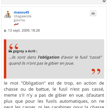
a
u
maxou45
t
Utagawiste
gourou
M
13 sept. 2009, 18:28
e
s
s
a
g
gegrey a écrit :
e
...ils sont dans
l'obligation
d'avoir le fusil "cassé"
quand ils n'ont pas le gibier en joue.
le mot "Obligation" est de trop, en action de
chasse ou de battue, le fusil n'est pas cassé,
meme s'il n'y a pas de gibier en vue. (d'autant
plus que pour les fusils automatiques, on ne
peut les casser, ni les carabines pour la chasse