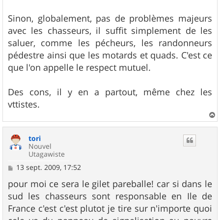
Sinon, globalement, pas de problèmes majeurs
avec les chasseurs, il suffit simplement de les
saluer, comme les pécheurs, les randonneurs
pédestre ainsi que les motards et quads. C'est ce
que l'on appelle le respect mutuel.
Des cons, il y en a partout, même chez les
vttistes.
a
u
tori
t
Nouvel
Utagawiste
M
13 sept. 2009, 17:52
e
s
pour moi ce sera le gilet pareballe! car si dans le
s
sud les chasseurs sont responsable en Ile de
a
g
France c'est c'est plutot je tire sur n'importe quoi
e