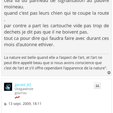
cela va du panneau de signalisation au pauvre
moineau.
quand c'est pas leurs chien qui te coupe la route
.
par contre a part les cartouche vide pas trop de
dechets je dit pas que il ne boivent pas.
tout ca pour dire qui faudra faire avec durant ces
mois d'autonne ethiver.
La nature est belle quand elle a l'aspect de l'art, et l'art ne
peut être appelé beau que si nous avons conscience que
c'est de l'art et s'il offre cependant l'apparence de la nature".
a
u
gerald_83
t
Utagawiste
gourou
M
13 sept. 2009, 18:11
e
s