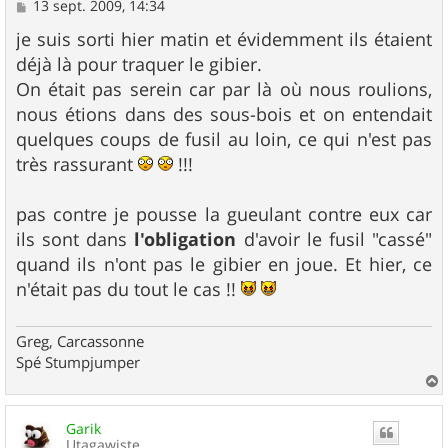
M
13 sept. 2009, 14:34
e
s
je suis sorti hier matin et évidemment ils étaient
s
déjà là pour traquer le gibier.
a
g
On était pas serein car par là où nous roulions,
e
nous étions dans des sous-bois et on entendait
quelques coups de fusil au loin, ce qui n'est pas
très rassurant
!!!
pas contre je pousse la gueulant contre eux car
ils sont dans
l'obligation
d'avoir le fusil "cassé"
quand ils n'ont pas le gibier en joue. Et hier, ce
n'était pas du tout le cas !!
Greg, Carcassonne
Spé Stumpjumper
a
u
Garik
t
Utagawiste