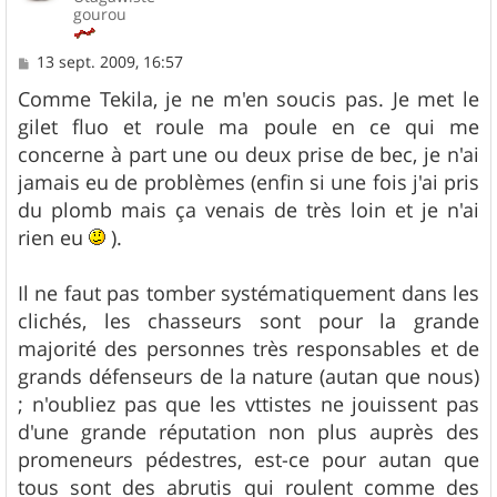
gourou
M
13 sept. 2009, 16:57
e
s
Comme Tekila, je ne m'en soucis pas. Je met le
s
gilet fluo et roule ma poule en ce qui me
a
g
concerne à part une ou deux prise de bec, je n'ai
e
jamais eu de problèmes (enfin si une fois j'ai pris
du plomb mais ça venais de très loin et je n'ai
rien eu
).
Il ne faut pas tomber systématiquement dans les
clichés, les chasseurs sont pour la grande
majorité des personnes très responsables et de
grands défenseurs de la nature (autan que nous)
; n'oubliez pas que les vttistes ne jouissent pas
d'une grande réputation non plus auprès des
promeneurs pédestres, est-ce pour autan que
tous sont des abrutis qui roulent comme des