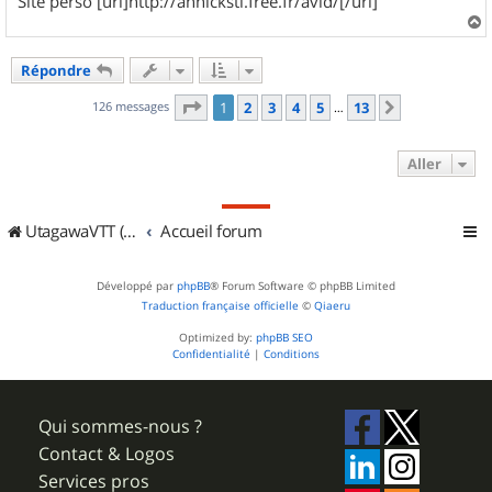
Site perso [url]http://annickstl.free.fr/avld/[/url]
a
u
Répondre
t
Page
1
sur
13
126 messages
1
2
3
4
5
13
Suivant
…
Aller
UtagawaVTT (Randos VTT et VTTAE avec traces GPS)
Accueil forum
Développé par
phpBB
® Forum Software © phpBB Limited
Traduction française officielle
©
Qiaeru
Optimized by:
phpBB SEO
Confidentialité
|
Conditions
Qui sommes-nous ?
Contact & Logos
Services pros