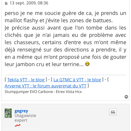
M
13 sept. 2009, 08:36
e
s
perso je ne me soucie guère de ca, je prends un
s
maillot flashy et j'évite les zones de battues.
a
g
Je précise aussi avant que l'on tombe dans les
e
clichés que je n'ai jamais eu de problème avec
les chasseurs, certains d'entre eus m'ont même
déjà renseigné sur des directions a prendre, il y
en a même qui m'ont proposé une fois de gouter
leur jambon cru et leur terrine...
[
] - [
] - [
Tekila VTT - le blog
La GTMC à VTT - le blog
]
Arverne VTT : le forum auvergnat du VTT
Stumpjumper EVO Carbone - Etrex Vista Hcx
a
u
gegrey
t
Utagawiste
expert