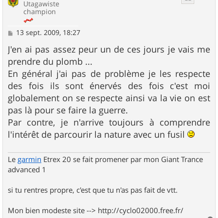
Utagawiste
champion
M
13 sept. 2009, 18:27
e
s
J'en ai pas assez peur un de ces jours je vais me
s
prendre du plomb ...
a
g
En général j'ai pas de problème je les respecte
e
des fois ils sont énervés des fois c'est moi
globalement on se respecte ainsi va la vie on est
pas là pour se faire la guerre.
Par contre, je n'arrive toujours à comprendre
l'intérêt de parcourir la nature avec un fusil
Le
garmin
Etrex 20 se fait promener par mon Giant Trance
advanced 1
si tu rentres propre, c'est que tu n'as pas fait de vtt.
Mon bien modeste site --> http://cyclo02000.free.fr/