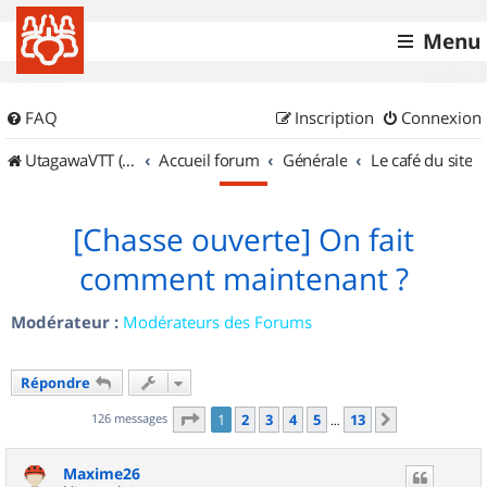
Menu
FAQ
Inscription
Connexion
UtagawaVTT (Randos VTT et VTTAE avec traces GPS)
Accueil forum
Générale
Le café du site
[Chasse ouverte] On fait
comment maintenant ?
Modérateur :
Modérateurs des Forums
Répondre
Page
1
sur
13
126 messages
1
2
3
4
5
13
Suivant
…
Maxime26