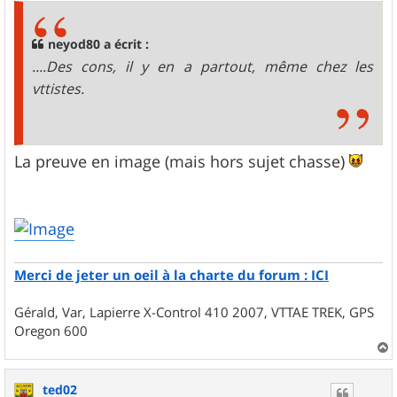
s
a
g
neyod80 a écrit :
e
....Des cons, il y en a partout, même chez les
vttistes.
La preuve en image (mais hors sujet chasse)
Merci de jeter un oeil à la charte du forum : ICI
Gérald, Var, Lapierre X-Control 410 2007, VTTAE TREK, GPS
Oregon 600
a
u
ted02
t