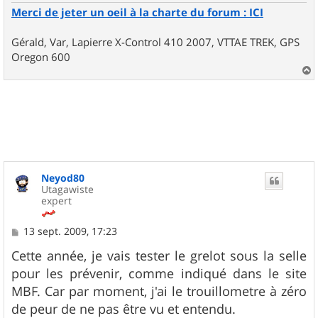
Merci de jeter un oeil à la charte du forum : ICI
Gérald, Var, Lapierre X-Control 410 2007, VTTAE TREK, GPS
Oregon 600
a
u
t
Neyod80
Utagawiste
expert
M
13 sept. 2009, 17:23
e
s
Cette année, je vais tester le grelot sous la selle
s
pour les prévenir, comme indiqué dans le site
a
g
MBF. Car par moment, j'ai le trouillometre à zéro
e
de peur de ne pas être vu et entendu.