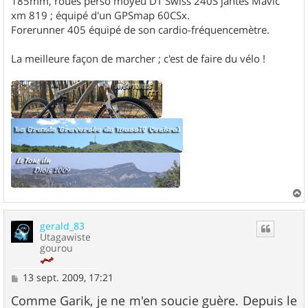
185mm, roues perso moyeu DT Swiss 240S jantes Mavic
xm 819 ; équipé d'un GPSmap 60CSx.
Forerunner 405 équipé de son cardio-fréquencemètre.
La meilleure façon de marcher ; c'est de faire du vélo !
a
u
gerald_83
t
Utagawiste
gourou
M
13 sept. 2009, 17:21
e
s
Comme Garik, je ne m'en soucie guère. Depuis le