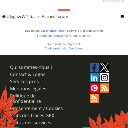
UtagawaVTT (Randos VTT et VTTAE avec traces GPS)
Accueil forum
Développé par
phpBB
® Forum Software © phpBB Limited
Traduction française officielle
©
Qiaeru
Optimized by:
phpBB SEO
Confidentialité
|
Conditions
Qui sommes-nous ?
Contact & Logos
Services pros
Mentions légales
Politique de
confidentialité
Consentement / Cookies
Stats des traces GPX
Status des services