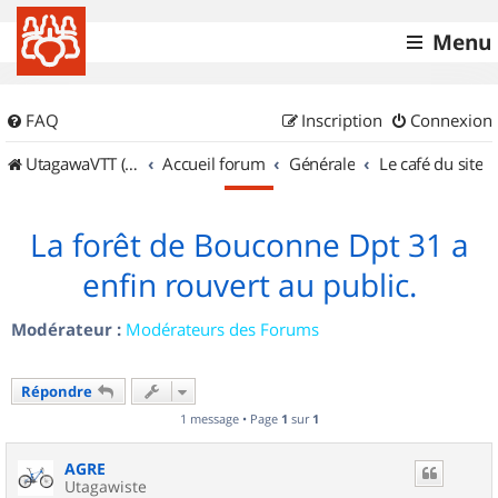
Menu
FAQ
Inscription
Connexion
UtagawaVTT (Randos VTT et VTTAE avec traces GPS)
Accueil forum
Générale
Le café du site
La forêt de Bouconne Dpt 31 a
enfin rouvert au public.
Modérateur :
Modérateurs des Forums
Répondre
1 message • Page
1
sur
1
AGRE
Utagawiste