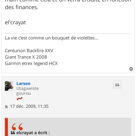
des finances.
el'crayat
La vie c'est comme un bouquet de violettes...
Centurion Backfire XXV
Giant Trance X 2008
Garmin etrex legend HCX
a
u
Larsen
t
Utagawiste
gourou
M
17 déc. 2009, 11:35
e
s
s
a
g
elcrayat a écrit :
e