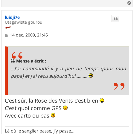
a
u
luidji76
t
Utagawiste gourou
M
14 déc. 2009, 21:45
e
s
s
a
g
Mense a écrit :
e
...J'ai commandé il y a peu de temps (pour mon
papa) et j'ai reçu aujourd'hui..........
C'est sûr, la Rose des Vents c'est bien
C'est quoi comme GPS
Avec carto ou pas
Là où le sanglier passe, j'y passe...