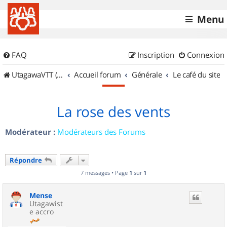
Menu
FAQ
Inscription
Connexion
UtagawaVTT (Randos VTT et VTTAE avec traces GPS)
Accueil forum
Générale
Le café du site
La rose des vents
Modérateur :
Modérateurs des Forums
Répondre
7 messages • Page
1
sur
1
Mense
Utagawist
e accro