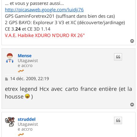
... et vous y passerez aussi...
http://picasaweb.google.com/luidji76
GPS GaminForetrex201 (suffisant dans bien des cas)
2 GPS BAYO: Exploreur 3 V3 et XC (découverte/jardinage)
CE 3.
24
et CE 3D 1.14
V.A.E. Haibike XDURO N'DURO RX 26"
a
u
Mense
t
Utagawist
e accro
M
14 déc. 2009, 22:19
e
s
etrex legend Hcx avec carto france entière (et la
s
housse
)
a
g
e
a
u
struddel
t
Utagawist
e accro