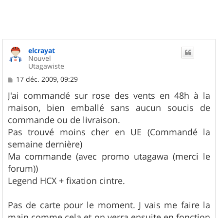
elcrayat
Nouvel
Utagawiste
M
17 déc. 2009, 09:29
e
s
J'ai commandé sur rose des vents en 48h à la
s
maison, bien emballé sans aucun soucis de
a
g
commande ou de livraison.
e
Pas trouvé moins cher en UE (Commandé la
semaine dernière)
Ma commande (avec promo utagawa (merci le
forum))
Legend HCX + fixation cintre.
Pas de carte pour le moment. J vais me faire la
main comme cela et on verra ensuite en fonction