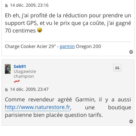
M
14 déc. 2009, 23:16
e
s
Eh eh, j'ai profité de la réduction pour prendre un
s
support GPS, et vu le prix que ça coûte, j'ai gagné
a
g
70 centimes
e
Charge Cooker Acier 29" -
garmin
Oregon 200
a
u
Seb91
t
Utagawiste
champion
M
14 déc. 2009, 23:47
e
s
Comme revendeur agréé Garmin, il y a aussi
s
http://www.naturestore.fr
, une boutique
a
g
parisienne bien placée question tarifs.
e
a
u
t