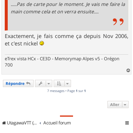
.....Pas de carte pour le moment. Je vais me faire la
main comme cela et on verra ensuite....
Exactement, je fais comme ça depuis Nov 2006,
et c'est nickel
eTrex vista HCx - CE3D - Memorymap Alpes v5 - Orégon
700
a
u
Répondre
t
7 messages • Page
1
sur
1
Aller
UtagawaVTT (Randos VTT et VTTAE avec traces GPS)
Accueil forum