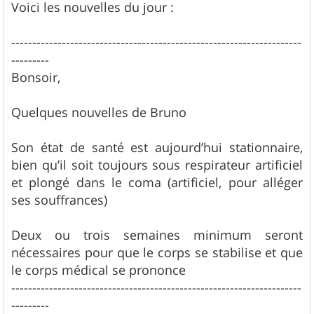
s
Voici les nouvelles du jour :
s
a
g
---------------------------------------------------------------------
e
---------
Bonsoir,
Quelques nouvelles de Bruno
Son état de santé est aujourd’hui stationnaire,
bien qu’il soit toujours sous respirateur artificiel
et plongé dans le coma (artificiel, pour alléger
ses souffrances)
Deux ou trois semaines minimum seront
nécessaires pour que le corps se stabilise et que
le corps médical se prononce
---------------------------------------------------------------------
---------