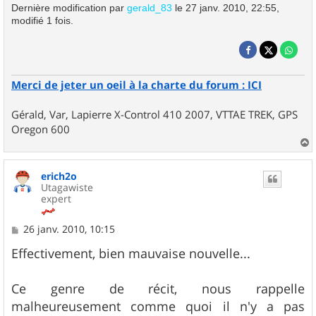
Dernière modification par
gerald_83
le 27 janv. 2010, 22:55,
modifié 1 fois.
Merci de jeter un oeil à la charte du forum : ICI
Gérald, Var, Lapierre X-Control 410 2007, VTTAE TREK, GPS
Oregon 600
a
u
erich2o
t
Utagawiste
expert
M
26 janv. 2010, 10:15
e
s
Effectivement, bien mauvaise nouvelle...
s
a
g
Ce genre de récit, nous rappelle
e
malheureusement comme quoi il n'y a pas