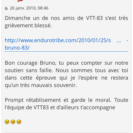
M
26 janv. 2010, 08:46
e
s
Dimanche un de nos amis de VTT-83 s'est très
s
grièvement blessé.
a
g
e
http://www.endurotribe.com/2010/01/25/s ... -
bruno-83/
Bon courage Bruno, tu peux compter sur notre
soutien sans faille. Nous sommes tous avec toi
dans cette épreuve qui je l'espère ne restera
qu'un très mauvais souvenir.
Prompt rétablisement et garde le moral. Toute
l'équipe de VTT83 et d'ailleurs t'accompagne