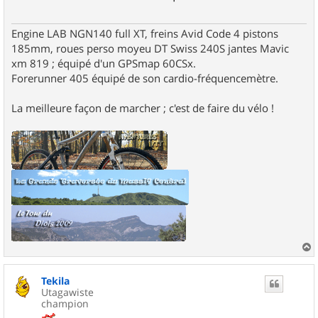
g
e
Engine LAB NGN140 full XT, freins Avid Code 4 pistons
185mm, roues perso moyeu DT Swiss 240S jantes Mavic
xm 819 ; équipé d'un GPSmap 60CSx.
Forerunner 405 équipé de son cardio-fréquencemètre.
La meilleure façon de marcher ; c'est de faire du vélo !
a
u
Tekila
t
Utagawiste
champion