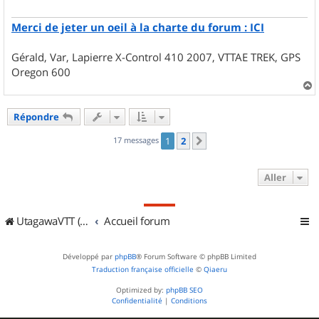
Merci de jeter un oeil à la charte du forum : ICI
Gérald, Var, Lapierre X-Control 410 2007, VTTAE TREK, GPS
Oregon 600
a
u
Répondre
t
17 messages
1
2
Suivant
Aller
UtagawaVTT (Randos VTT et VTTAE avec traces GPS)
Accueil forum
Développé par
phpBB
® Forum Software © phpBB Limited
Traduction française officielle
©
Qiaeru
Optimized by:
phpBB SEO
Confidentialité
|
Conditions