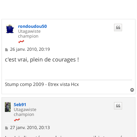
rondoudou50
Utagawiste
champion
M
26 janv. 2010, 20:19
e
s
c'est vrai, plein de courages !
s
a
g
e
Stump comp 2009 - Etrex vista Hcx
a
u
Seb91
t
Utagawiste
champion
M
27 janv. 2010, 20:13
e
s