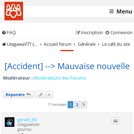
Menu
FAQ
Inscription
Connexion
UtagawaVTT (Randos VTT et VTTAE avec traces GPS)
Accueil forum
Générale
Le café du site
[Accident] --> Mauvaise nouvelle
Modérateur :
Modérateurs des Forums
Répondre
17 messages
1
2
Suivant
gerald_83
Utagawiste
gourou