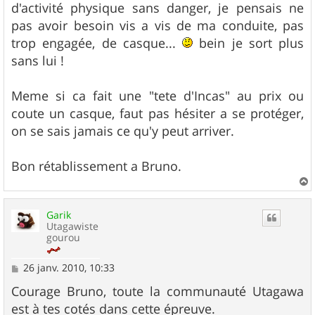
d'activité physique sans danger, je pensais ne
pas avoir besoin vis a vis de ma conduite, pas
trop engagée, de casque...
bein je sort plus
sans lui !
Meme si ca fait une "tete d'Incas" au prix ou
coute un casque, faut pas hésiter a se protéger,
on se sais jamais ce qu'y peut arriver.
Bon rétablissement a Bruno.
a
u
Garik
t
Utagawiste
gourou
M
26 janv. 2010, 10:33
e
s
Courage Bruno, toute la communauté Utagawa
s
est à tes cotés dans cette épreuve.
a