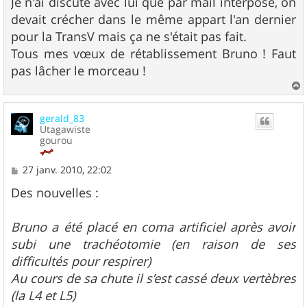
Je n'ai discuté avec lui que par mail interposé, on
s
devait crécher dans le même appart l'an dernier
a
g
pour la TransV mais ça ne s'était pas fait.
e
Tous mes vœux de rétablissement Bruno ! Faut
pas lâcher le morceau !
a
u
gerald_83
t
Utagawiste
gourou
M
27 janv. 2010, 22:02
e
s
Des nouvelles :
s
a
g
Bruno a été placé en coma artificiel après avoir
e
subi une trachéotomie (en raison de ses
difficultés pour respirer)
Au cours de sa chute il s’est cassé deux vertèbres
(la L4 et L5)