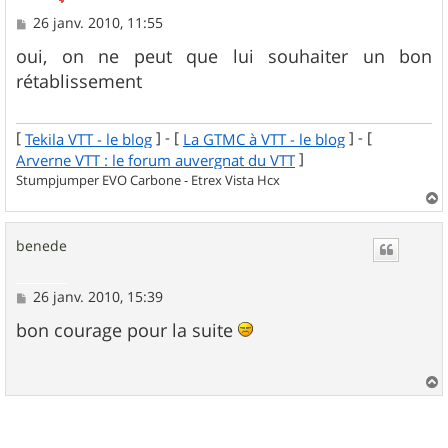
M
26 janv. 2010, 11:55
e
s
oui, on ne peut que lui souhaiter un bon
s
rétablissement
a
g
e
[
] - [
] - [
Tekila VTT - le blog
La GTMC à VTT - le blog
]
Arverne VTT : le forum auvergnat du VTT
Stumpjumper EVO Carbone - Etrex Vista Hcx
a
u
benede
t
M
26 janv. 2010, 15:39
e
s
bon courage pour la suite
s
a
g
e
a
u
t