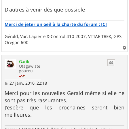
D'autres à venir dès que possible
Merci de jeter un oeil à la charte du forum : ICI
Gérald, Var, Lapierre X-Control 410 2007, VTTAE TREK, GPS
Oregon 600
a
u
Garik
t
Utagawiste
gourou
M
27 janv. 2010, 22:18
e
s
Merci pour les nouvelles Gerald même si elle ne
s
sont pas très rassurantes.
a
g
J'espère que les prochaines seront bien
e
meilleures.