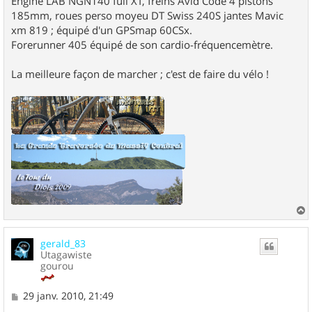
Engine LAB NGN140 full XT, freins Avid Code 4 pistons
185mm, roues perso moyeu DT Swiss 240S jantes Mavic
xm 819 ; équipé d'un GPSmap 60CSx.
Forerunner 405 équipé de son cardio-fréquencemètre.
La meilleure façon de marcher ; c'est de faire du vélo !
a
u
gerald_83
t
Utagawiste
gourou
M
29 janv. 2010, 21:49
e